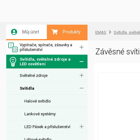
Můj účet
Produkty
EMAS
Svítidla, světe
Vypínače, spínače, zásuvky a
příslušenství
Závěsné sví
Svítidla, světelné zdroje a
LED osvětlení
Světelné zdroje
Svítidla
Halové svítidlo
Lankové systémy
LED Pásek a příslušenství
Lištové svítidlo