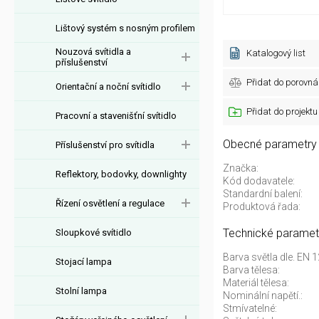
Lištový systém s nosným profilem
Nouzová svítidla a
Katalogový list
příslušenství
Přidat do porovná
Orientační a noční svítidlo
Přidat do projektu
Pracovní a stavenišťní svítidlo
Obecné parametry
Příslušenství pro svítidla
Značka:
Reflektory, bodovky, downlighty
Kód dodavatele:
Standardní balení:
Řízení osvětlení a regulace
Produktová řada:
Technické paramet
Sloupkové svítidlo
Barva světla dle. EN 
Stojací lampa
Barva tělesa:
Materiál tělesa:
Stolní lampa
Nominální napětí.:
Stmívatelné: