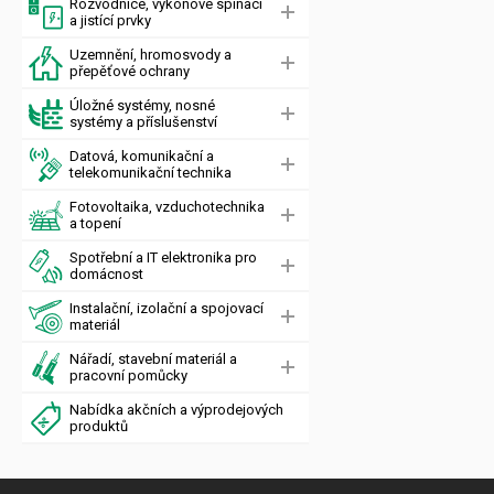
Rozvodnice, výkonové spínací
a jistící prvky
Uzemnění, hromosvody a
přepěťové ochrany
Úložné systémy, nosné
systémy a příslušenství
Datová, komunikační a
telekomunikační technika
Fotovoltaika, vzduchotechnika
a topení
Spotřební a IT elektronika pro
domácnost
Instalační, izolační a spojovací
materiál
Nářadí, stavební materiál a
pracovní pomůcky
Nabídka akčních a výprodejových
produktů