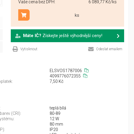
Vaše cena bez DPH:
6 089,77 Kč
/ks
ks
Přidat do košíku
Máte IČ?
Získejte ještě výhodnější ceny!
Vytisknout
Odeslat emailem
ELSVOS1787006
4099776072355
platek:
7,50 Kč
:
teplá bílá
barev (CRI):
80-89
ystému:
12 W
80 mm
IP):
IP20