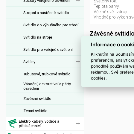
Stožáry veřejného osvětlení
Světelný tok:
Teplota barvy.:
Včetně svět. zdroje:
Stropní a nástěnné svítidlo
Vhodné pro výkon svět
Svítidlo do výbušného prostředí
Závěsné svítid
Svítidlo na stroje
Svítidlo MOD272PL-L1
Informace o cook
Svítidlo pro veřejné osvětlení
dodavatele MOD272P
Kliknutím na Souhlasí
MOD272PL-L12BS3K1
preferenční, analytic
Svítilny
pohodlné používání we
Interní název pr
reklamou. Své prefere
Tubusové, trubkové svítidlo
cookies.
Svítidlo MOD272PL-L
Vánoční, dekorativní a párty
osvětlení
Závěsné svítidlo
Zemní svítidlo
Elektro kabely, vodiče a
příslušenství