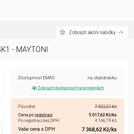
Zobrazit akční nabídky
3K1 - MAYTONI
Dostupnost EMAS:
na objednávku
Zobrazit dostupnost na prodejnách
Původně:
7 922,57 Kč
Cena po
registraci
:
5 017,62 Kč
/ks
Po registraci bez DPH:
4 146,79 Kč
Vaše cena s DPH:
7 368,62 Kč
/ks