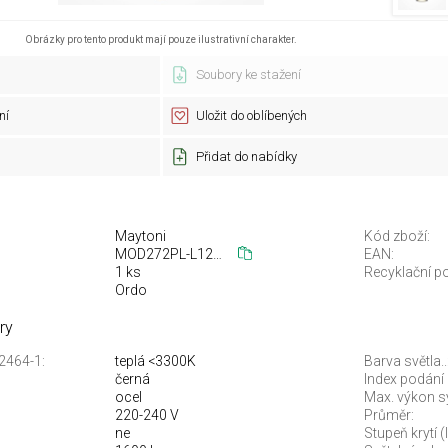
Obrázky pro tento produkt mají pouze ilustrativní charakter.
Soubory ke stažení
ní
Uložit do oblíbených
Přidat do nabídky
Maytoni
Kód zboží:
MOD272PL-L12BS3K1
EAN:
1 ks
Recyklační po
Ordo
ry
12464-1:
teplá <3300K
Barva světla..
černá
Index podání 
ocel
Max. výkon s
220-240 V
Průměr:
ne
Stupeň krytí (