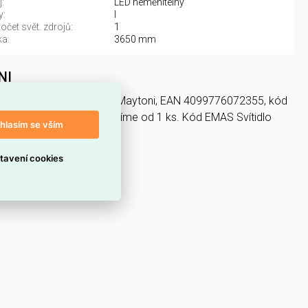
:
LED neměnitelný
y:
I
čet svět. zdrojů:
1
a:
3650 mm
NI
je a LED osvětlení, výrobce Maytoni, EAN 4099776072355, kód
S3K1 - MAYTONI nabízíme od 1 ks. Kód EMAS Svítidlo
hlasím se vším
tavení cookies