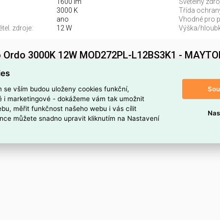
1600 lm
Světelný zdroj
3000 K
Třída ochran
ano
Vhodné pro po
el. zdroje:
12 W
Výška/hloubk
lo Ordo 3000K 12W MOD272PL-L12BS3K1 - MAYTO
2BS3K1 najdete v kategoriích Svítidla, Svítidla, světelné zdro
ies
L-L12BS3K1. Závěsné svítidlo Ordo 3000K 12W MOD272PL-L12B
Sou
m se vším budou uloženy cookies funkční,
 je ELSVOS1787006.
ké i marketingové - dokážeme vám tak umožnit
bu, měřit funkčnost našeho webu i vás cílit
Nas
oduktu
nce můžete snadno upravit kliknutím na Nastavení
12BS3K1