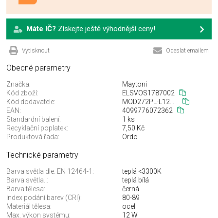
Máte IČ?
Získejte ještě výhodnější ceny!
Vytisknout
Odeslat emailem
Obecné parametry
Značka:
Maytoni
Kód zboží:
ELSVOS1787002
Kód dodavatele:
MOD272PL-L12B3K1
EAN:
4099776072362
Standardní balení:
1 ks
Recyklační poplatek:
7,50 Kč
Produktová řada:
Ordo
Technické parametry
Barva světla dle. EN 12464-1:
teplá <3300K
Barva světla..:
teplá bílá
Barva tělesa:
černá
Index podání barev (CRI):
80-89
Materiál tělesa:
ocel
Max. výkon systému:
12 W