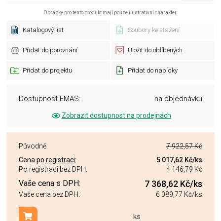
Obrázky pro tento produkt mají pouze ilustrativní charakter.
Katalogový list
Soubory ke stažení
Přidat do porovnání
Uložit do oblíbených
Přidat do projektu
Přidat do nabídky
Dostupnost EMAS:
na objednávku
Zobrazit dostupnost na prodejnách
Původně:
7 922,57 Kč
Cena po
registraci
:
5 017,62 Kč
/ks
Po registraci bez DPH:
4 146,79 Kč
Vaše cena s DPH:
7 368,62 Kč
/ks
Vaše cena bez DPH:
6 089,77 Kč
/ks
ks
Přidat do košíku