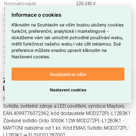
Nominální napětí.:
220-240 V
Průměr:
80 mm
Informace o cookies
Stmívatelné:
ne
Stupeň krytí (IP):
IP20
Kliknutím na Souhlasím se vším budou uloženy cookies
Světelný tok:
1600 lm
funkční, preferenční, analytické i marketingové -
Světelný zdroj:
LED neměnitelný
Teplota barvy.:
3000 K
dokážeme vám tak umožnit pohodlné používání webu,
Třída ochrany:
I
měřit funkčnost našeho webu i vás cílit reklamou. Své
Včetně svět. zdroje:
ano
preference můžete snadno upravit kliknutím na
Vhodné pro počet svět. zdrojů:
1
Nastavení cookies.
Vhodné pro výkon světel. zdroje:
12 W
Výška/hloubka:
3650 mm
Souhlasím se vším
Závěsné svítidlo Ordo 3000K 12W MOD272PL-
L12B3K1 - MAYTONI
Nastavení cookies
Svítidlo MOD272PL-L12B3K1 najdete v kategoriích Svítidla,
Svítidla, světelné zdroje a LED osvětlení, výrobce Maytoni,
EAN 4099776072362, kód dodavatele MOD272PL-L12B3K1.
Závěsné svítidlo Ordo 3000K 12W MOD272PL-L12B3K1 -
MAYTONI nabízíme od 1 ks. Kód EMAS Svítidlo MOD272PL-
L12B3K1 je ELSVOS1787002.