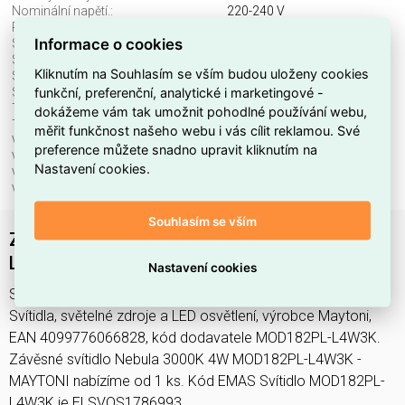
Nominální napětí.:
220-240 V
Průměr:
200 mm
Informace o cookies
Stmívatelné:
ne
Stupeň krytí (IP):
IP20
Kliknutím na Souhlasím se vším budou uloženy cookies
Světelný tok:
400 lm
funkční, preferenční, analytické i marketingové -
Světelný zdroj:
LED neměnitelný
Teplota barvy.:
3000 K
dokážeme vám tak umožnit pohodlné používání webu,
Třída ochrany:
I
měřit funkčnost našeho webu i vás cílit reklamou. Své
Včetně svět. zdroje:
ano
preference můžete snadno upravit kliknutím na
Vhodné pro počet svět. zdrojů:
1
Nastavení cookies.
Vhodné pro výkon světel. zdroje:
4 W
Výška/hloubka:
3500 mm
Souhlasím se vším
Závěsné svítidlo Nebula 3000K 4W MOD182PL-
L4W3K - MAYTONI
Nastavení cookies
Svítidlo MOD182PL-L4W3K najdete v kategoriích Svítidla,
Svítidla, světelné zdroje a LED osvětlení, výrobce Maytoni,
EAN 4099776066828, kód dodavatele MOD182PL-L4W3K.
Závěsné svítidlo Nebula 3000K 4W MOD182PL-L4W3K -
MAYTONI nabízíme od 1 ks. Kód EMAS Svítidlo MOD182PL-
L4W3K je ELSVOS1786993.