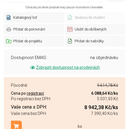
Obrázky pro tento produkt mají pouze ilustrativní charakter.
Katalogový list
Soubory ke stažení
Přidat do porovnání
Uložit do oblíbených
Přidat do projektu
Přidat do nabídky
Dostupnost EMAS:
na objednávku
Zobrazit dostupnost na prodejnách
Původně:
9 614,78 Kč
Cena po
registraci
:
6 088,64 Kč
/ks
Po registraci bez DPH:
5 031,93 Kč
Vaše cena s DPH:
8 942,38 Kč
/ks
Vaše cena bez DPH:
7 390,40 Kč
/ks
ks
Přidat do košíku