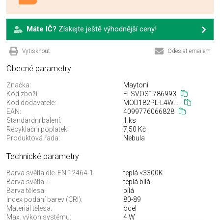
Máte IČ?
Získejte ještě výhodnější ceny!
Vytisknout
Odeslat emailem
Obecné parametry
Značka:
Maytoni
Kód zboží:
ELSVOS1786993
Kód dodavatele:
MOD182PL-L4W3K
EAN:
4099776066828
Standardní balení:
1 ks
Recyklační poplatek:
7,50 Kč
Produktová řada:
Nebula
Technické parametry
Barva světla dle. EN 12464-1:
teplá <3300K
Barva světla..:
teplá bílá
Barva tělesa:
bílá
Index podání barev (CRI):
80-89
Materiál tělesa:
ocel
Max. výkon systému:
4 W