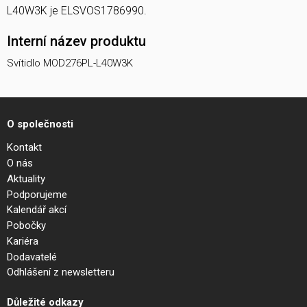
L40W3K je ELSVOS1786990.
Interní název produktu
Svítidlo MOD276PL-L40W3K
O společnosti
Kontakt
O nás
Aktuality
Podporujeme
Kalendář akcí
Pobočky
Kariéra
Dodavatelé
Odhlášení z newsletteru
Důležité odkazy