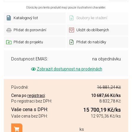
Obrázky pro tento produkt mají pouze ilustrativní charakter.
Katalogový list
Soubory ke stažení
Přidat do porovnání
Uložit do oblíbených
Přidat do projektu
Přidat do nabídky
Dostupnost EMAS:
na objednávku
Zobrazit dostupnost na prodejnách
Původně:
16 881,24 Kč
Cena po
registraci
:
10 687,66 Kč
/ks
Po registraci bez DPH:
8 832,78 Kč
Vaše cena s DPH:
15 700,19 Kč
/ks
Vaše cena bez DPH:
12 975,36 Kč
/ks
ks
Přidat do košíku