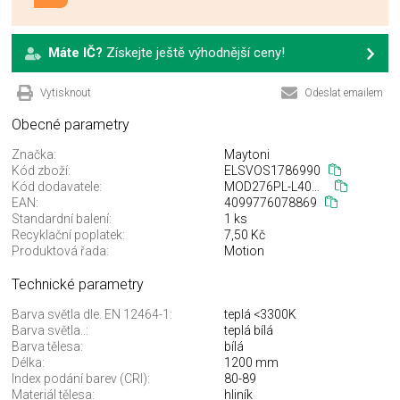
Máte IČ?
Získejte ještě výhodnější ceny!
Vytisknout
Odeslat emailem
Obecné parametry
Značka:
Maytoni
Kód zboží:
ELSVOS1786990
Kód dodavatele:
MOD276PL-L40W3K
EAN:
4099776078869
Standardní balení:
1 ks
Recyklační poplatek:
7,50 Kč
Produktová řada:
Motion
Technické parametry
Barva světla dle. EN 12464-1:
teplá <3300K
Barva světla..:
teplá bílá
Barva tělesa:
bílá
Délka:
1200 mm
Index podání barev (CRI):
80-89
Materiál tělesa:
hliník