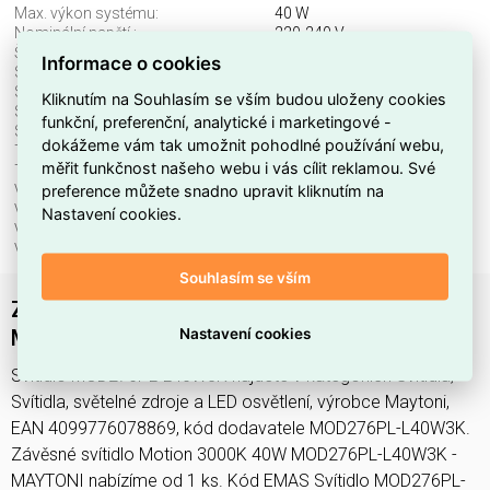
Max. výkon systému:
40 W
Nominální napětí.:
220-240 V
Šířka:
40 mm
Informace o cookies
Stmívatelné:
ano
Stupeň krytí (IP):
IP20
Kliknutím na Souhlasím se vším budou uloženy cookies
Světelný tok:
2500 lm
funkční, preferenční, analytické i marketingové -
Světelný zdroj:
LED neměnitelný
dokážeme vám tak umožnit pohodlné používání webu,
Teplota barvy.:
3000 K
měřit funkčnost našeho webu i vás cílit reklamou. Své
Třída ochrany:
I
preference můžete snadno upravit kliknutím na
Včetně svět. zdroje:
ano
Vhodné pro počet svět. zdrojů:
1
Nastavení cookies.
Vhodné pro výkon světel. zdroje:
40 W
Výška/hloubka:
3140 mm
Souhlasím se vším
Závěsné svítidlo Motion 3000K 40W
Nastavení cookies
MOD276PL-L40W3K - MAYTONI
Svítidlo MOD276PL-L40W3K najdete v kategoriích Svítidla,
Svítidla, světelné zdroje a LED osvětlení, výrobce Maytoni,
EAN 4099776078869, kód dodavatele MOD276PL-L40W3K.
Závěsné svítidlo Motion 3000K 40W MOD276PL-L40W3K -
MAYTONI nabízíme od 1 ks. Kód EMAS Svítidlo MOD276PL-