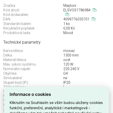
Značka:
Maytoni
Kód zboží:
ELSVOS1786984
Kód dodavatele:
EAN:
4099776035701
Standardní balení:
1 ks
Recyklační poplatek:
0,00 Kč
Produktová řada:
Mood
Technické parametry
Barva tělesa:
mosaz
Délka:
1300 mm
Materiál tělesa:
ocel
Max. výkon systému:
120 W
Nominální napětí.:
220-240 V
Objímka:
G4
Stmívatelné:
ne
Stupeň krytí (IP):
IP20
Třída ochrany:
I
Včetně svět. zdroje:
ne
Informace o cookies
Vhodné pro počet svět. zdrojů:
6
Vhodné pro výkon světel. zdroje:
20 W
Kliknutím na Souhlasím se vším budou uloženy cookies
Výška/hloubka:
3407 mm
funkční, preferenční, analytické i marketingové -
Značka:
Maytoni
dokážeme vám tak umožnit pohodlné používání webu,