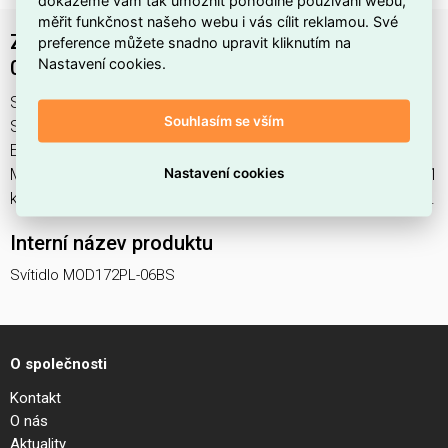
měřit funkčnost našeho webu i vás cílit reklamou. Své
Závěsné svítidlo Mood G4x6 20W MOD172PL-
preference můžete snadno upravit kliknutím na
Nastavení cookies.
06BS - MAYTONI
Svítidlo MOD172PL-06BS najdete v kategoriích Svítidla,
Souhlasím se vším
Svítidla, světelné zdroje a LED osvětlení, výrobce Maytoni,
EAN 4099776035701, kód dodavatele . Závěsné svítidlo
Nastavení cookies
Mood G4x6 20W MOD172PL-06BS - MAYTONI nabízíme od 1
ks. Kód EMAS Svítidlo MOD172PL-06BS je ELSVOS1786984.
Interní název produktu
Svítidlo MOD172PL-06BS
O společnosti
Kontakt
O nás
Aktuality