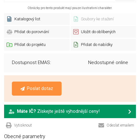
Obrázky pro tento produkt mají pouze ilustrativní charakter.
Katalogový list
Soubory ke stažení
Přidat do porovnání
Uložit do oblíbených
Přidat do projektu
Přidat do nabídky
Dostupnost EMAS:
Nedostupné online
Poslat dotaz
Máte IČ?
Získejte ještě výhodnější ceny!
Vytisknout
Odeslat emailem
Obecné parametry