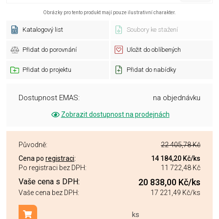
Obrázky pro tento produkt mají pouze ilustrativní charakter.
Katalogový list
Soubory ke stažení
Přidat do porovnání
Uložit do oblíbených
Přidat do projektu
Přidat do nabídky
Dostupnost EMAS:
na objednávku
Zobrazit dostupnost na prodejnách
Původně:
22 405,78 Kč
Cena po
registraci
:
14 184,20 Kč
/ks
Po registraci bez DPH:
11 722,48 Kč
Vaše cena s DPH:
20 838,00 Kč
/ks
Vaše cena bez DPH:
17 221,49 Kč
/ks
ks
Přidat do košíku