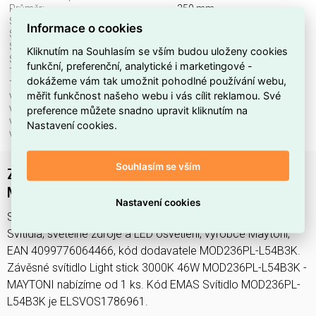
Průměr:
350 mm
Stmívatelné:
ano
Informace o cookies
Stupeň krytí (IP):
IP20
Světelný tok:
3350 lm
Kliknutím na Souhlasím se vším budou uloženy cookies
Světelný zdroj:
LED neměnitelný
funkční, preferenční, analytické i marketingové -
Teplota barvy.:
3000 K
dokážeme vám tak umožnit pohodlné používání webu,
Třída ochrany:
I
měřit funkčnost našeho webu i vás cílit reklamou. Své
Včetně svět. zdroje:
ano
preference můžete snadno upravit kliknutím na
Vhodné pro počet svět. zdrojů:
1
Vhodné pro výkon světel. zdroje:
54 W
Nastavení cookies.
Výška/hloubka:
3525 mm
Souhlasím se vším
Závěsné svítidlo Light stick 3000K 46W
MOD236PL-L54B3K - MAYTONI
Nastavení cookies
Svítidlo MOD236PL-L54B3K najdete v kategoriích Svítidla,
Svítidla, světelné zdroje a LED osvětlení, výrobce Maytoni,
EAN 4099776064466, kód dodavatele MOD236PL-L54B3K.
Závěsné svítidlo Light stick 3000K 46W MOD236PL-L54B3K -
MAYTONI nabízíme od 1 ks. Kód EMAS Svítidlo MOD236PL-
L54B3K je ELSVOS1786961.