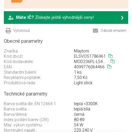
Máte IČ?
Získejte ještě výhodnější ceny!
Vytisknout
Odeslat emailem
Obecné parametry
Značka:
Maytoni
Kód zboží:
ELSVOS1786961
Kód dodavatele:
MOD236PL-L54B3K
EAN:
4099776064466
Standardní balení:
1 ks
Recyklační poplatek:
7,50 Kč
Produktová řada:
Light stick
Technické parametry
Barva světla dle. EN 12464-1:
teplá <3300K
Barva světla..:
teplá bílá
Barva tělesa:
černá
Index podání barev (CRI):
80-89
Max. výkon systému:
54 W
Nominální napětí.:
220-240 V