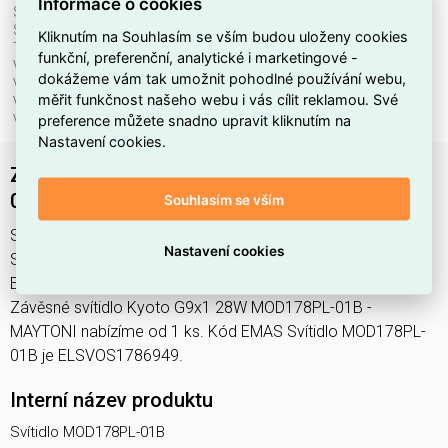
Informace o cookies
Stmívatelné:
ne
Stupeň krytí (IP):
IP20
Kliknutím na Souhlasím se vším budou uloženy cookies
Třída ochrany:
I
funkční, preferenční, analytické i marketingové -
Včetně svět. zdroje:
ne
dokážeme vám tak umožnit pohodlné používání webu,
Vhodné pro počet svět. zdrojů:
1
měřit funkčnost našeho webu i vás cílit reklamou. Své
Vhodné pro výkon světel. zdroje:
20 W
preference můžete snadno upravit kliknutím na
Výška/hloubka:
3365 mm
Nastavení cookies.
Závěsné svítidlo Kyoto G9x1 28W MOD178PL-
01B - MAYTONI
Souhlasím se vším
Svítidlo MOD178PL-01B najdete v kategoriích Svítidla,
Nastavení cookies
Svítidla, světelné zdroje a LED osvětlení, výrobce Maytoni,
EAN 4099776066682, kód dodavatele MOD178PL-01B.
Závěsné svítidlo Kyoto G9x1 28W MOD178PL-01B -
MAYTONI nabízíme od 1 ks. Kód EMAS Svítidlo MOD178PL-
01B je ELSVOS1786949.
Interní název produktu
Svítidlo MOD178PL-01B