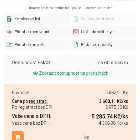
Obrázky pro tento produkt mají pouze ilustrativní charakter.
Katalogový list
Soubory ke stažení
Přidat do porovnání
Uložit do oblíbených
Přidat do projektu
Přidat do nabídky
Dostupnost EMAS:
na objednávku
Zobrazit dostupnost na prodejnách
Původně:
5 682,91 Kč
Cena po
registraci
:
3 600,11 Kč
/ks
Po registraci bez DPH:
2 975,30 Kč
Vaše cena s DPH:
5 285,74 Kč
/ks
Vaše cena bez DPH:
4 368,38 Kč
/ks
ks
Přidat do košíku