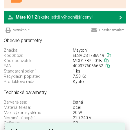
Máte IČ?
Získejte ještě výhodnější ceny!
Vytisknout
Odeslat emailem
Obecné parametry
Značka:
Maytoni
Kód zboží:
ELSVOS1786949
Kód dodavatele:
MOD178PL-01B
EAN:
4099776066682
Standardní balení:
1 ks
Recyklační poplatek:
7,50 Kč
Produktová řada:
Kyoto
Technické parametry
Barva tělesa:
černá
Materiál tělesa:
ocel
Max. výkon systému:
20 W
Nominální napětí.:
220-240 V
Objímka:
G9
Průměr:
100 mm