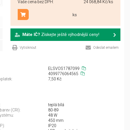
Vaše cena bez DPH:
24 068,84 Kč
/ks
ks
Přidat do košíku
Máte IČ?
Získejte ještě výhodnější ceny!
Vytisknout
Odeslat emailem
ELSVOS1787099
4099776064565
platek:
7,50 Kč
:
teplá bílá
barev (CRI):
80-89
ystému:
48 W
450 mm
IP):
IP20