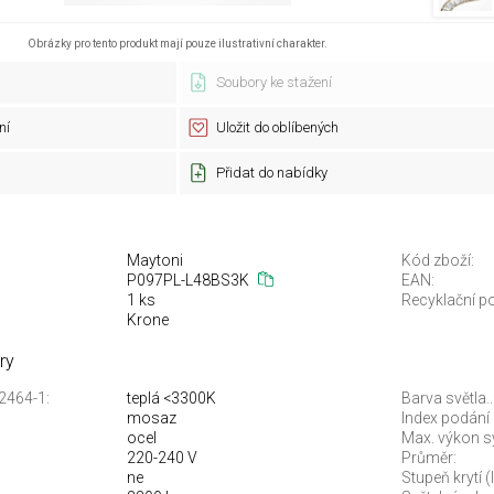
Obrázky pro tento produkt mají pouze ilustrativní charakter.
Soubory ke stažení
ní
Uložit do oblíbených
Přidat do nabídky
Maytoni
Kód zboží:
P097PL-L48BS3K
EAN:
1 ks
Recyklační po
Krone
ry
12464-1:
teplá <3300K
Barva světla..
mosaz
Index podání 
ocel
Max. výkon s
220-240 V
Průměr:
ne
Stupeň krytí (