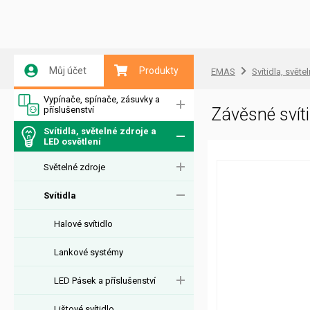
Můj účet
Produkty
EMAS
Svítidla, světe
Vypínače, spínače, zásuvky a
příslušenství
Závěsné sví
Svítidla, světelné zdroje a
LED osvětlení
Světelné zdroje
Svítidla
Halové svítidlo
Lankové systémy
LED Pásek a příslušenství
Lištové svítidlo