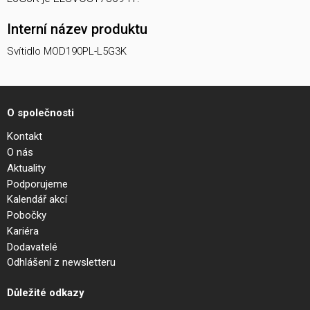
Interní název produktu
Svítidlo MOD190PL-L5G3K
O společnosti
Kontakt
O nás
Aktuality
Podporujeme
Kalendář akcí
Pobočky
Kariéra
Dodavatelé
Odhlášení z newsletteru
Důležité odkazy