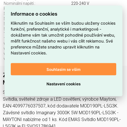
Nominální napětí.:
220-240 V
Průměr:
80 mm
Informace o cookies
Stmívatelné:
ne
Stupeň krytí (IP):
IP20
Kliknutím na Souhlasím se vším budou uloženy cookies
Světelný tok:
100 lm
funkční, preferenční, analytické i marketingové -
Světelný zdroj:
LED neměnitelný
Teplota barvy.:
3000 K
dokážeme vám tak umožnit pohodlné používání webu,
Třída ochrany:
I
měřit funkčnost našeho webu i vás cílit reklamou. Své
Včetně svět. zdroje:
ano
preference můžete snadno upravit kliknutím na
Vhodné pro počet svět. zdrojů:
1
Nastavení cookies.
Vhodné pro výkon světel. zdroje:
5 W
Výška/hloubka:
1320 mm
Souhlasím se vším
Závěsné svítidlo Imaginary 3000K 5W
MOD190PL-L5G3K - MAYTONI
Nastavení cookies
Svítidlo MOD190PL-L5G3K najdete v kategoriích Svítidla,
Svítidla, světelné zdroje a LED osvětlení, výrobce Maytoni,
EAN 4099776037507, kód dodavatele MOD190PL-L5G3K.
Závěsné svítidlo Imaginary 3000K 5W MOD190PL-L5G3K -
MAYTONI nabízíme od 1 ks. Kód EMAS Svítidlo MOD190PL-
L5G3K je ELSVOS1786941.