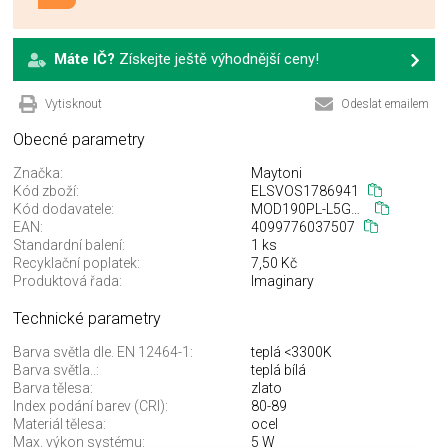
Máte IČ?
Získejte ještě výhodnější ceny!
Vytisknout
Odeslat emailem
Obecné parametry
Značka:
Maytoni
Kód zboží:
ELSVOS1786941
Kód dodavatele:
MOD190PL-L5G3K
EAN:
4099776037507
Standardní balení:
1 ks
Recyklační poplatek:
7,50 Kč
Produktová řada:
Imaginary
Technické parametry
Barva světla dle. EN 12464-1:
teplá <3300K
Barva světla..:
teplá bílá
Barva tělesa:
zlato
Index podání barev (CRI):
80-89
Materiál tělesa:
ocel
Max. výkon systému:
5 W