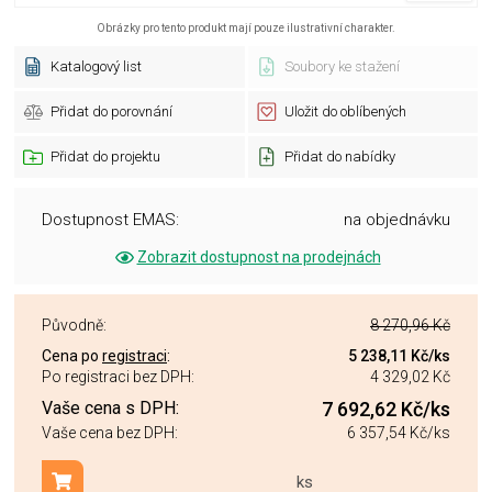
Obrázky pro tento produkt mají pouze ilustrativní charakter.
Katalogový list
Soubory ke stažení
Přidat do porovnání
Uložit do oblíbených
Přidat do projektu
Přidat do nabídky
Dostupnost EMAS:
na objednávku
Zobrazit dostupnost na prodejnách
Původně:
8 270,96 Kč
Cena po
registraci
:
5 238,11 Kč
/ks
Po registraci bez DPH:
4 329,02 Kč
Vaše cena s DPH:
7 692,62 Kč
/ks
Vaše cena bez DPH:
6 357,54 Kč
/ks
ks
Přidat do košíku