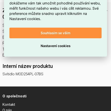
dokážeme vám tak umožnit pohodlné používání webu,
měřit funkčnost našeho webu i vás cílit reklamou. Své
Závěsné svítidlo Frozen G4x7 28W MOD254PL-
preference můžete snadno upravit kliknutím na
07BS - MAYTONI
Nastavení cookies.
Svítidlo MOD254PL-07BS najdete v kategoriích Svítidla,
Svítidla, světelné zdroje a LED osvětlení, výrobce Maytoni,
Souhlasím se vším
EAN 4099776072478, kód dodavatele . Závěsné svítidlo
Frozen G4x7 28W MOD254PL-07BS - MAYTONI nabízíme od
Nastavení cookies
1 ks. Kód EMAS Svítidlo MOD254PL-07BS je
ELSVOS1786902.
Interní název produktu
Svítidlo MOD254PL-07BS
O společnosti
Kontakt
O nás