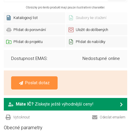
Obrázky pro tento produkt mají pouze ilustrativní charakter.
Katalogový list
Soubory ke stažení
Přidat do porovnání
Uložit do oblíbených
Přidat do projektu
Přidat do nabídky
Dostupnost EMAS:
Nedostupné online
Poslat dotaz
Máte IČ?
Získejte ještě výhodnější ceny!
Vytisknout
Odeslat emailem
Obecné parametry