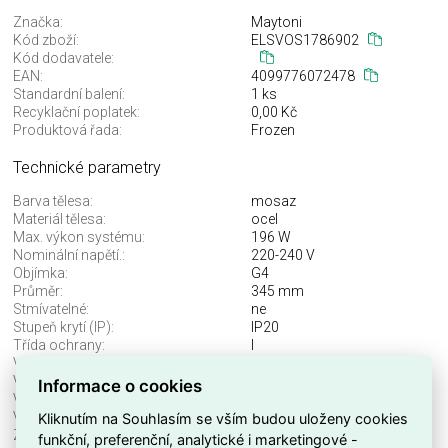
Značka:
Maytoni
Kód zboží:
ELSVOS1786902
Kód dodavatele:
EAN:
4099776072478
Standardní balení:
1 ks
Recyklační poplatek:
0,00 Kč
Produktová řada:
Frozen
Technické parametry
Barva tělesa:
mosaz
Materiál tělesa:
ocel
Max. výkon systému:
196 W
Nominální napětí.:
220-240 V
Objímka:
G4
Průměr:
345 mm
Stmívatelné:
ne
Stupeň krytí (IP):
IP20
Třída ochrany:
I
Včetně svět. zdroje:
ne
Vhodné pro počet svět. zdrojů:
7
Informace o cookies
Vhodné pro výkon světel. zdroje:
28 W
Výška/hloubka:
3210 mm
Kliknutím na Souhlasím se vším budou uloženy cookies
Značka:
Maytoni
funkční, preferenční, analytické i marketingové -