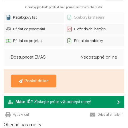
Obrázky pro tento produkt mají pouze ilustrativní charakter.
Katalogový list
Soubory ke stažení
Přidat do porovnání
Uložit do oblíbených
Přidat do projektu
Přidat do nabídky
Dostupnost EMAS:
Nedostupné online
Poslat dotaz
Máte IČ?
Získejte ještě výhodnější ceny!
Vytisknout
Odeslat emailem
Obecné parametry