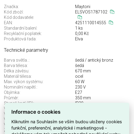
Značka:
Maytoni
Kód zboží:
ELSVOS1787102
Kód dodavatele:
EAN:
4251110014555
Standardní balení:
1 ks
Recyklační poplatek:
0,00 Kč
Produktová řada:
Elva
Technické parametry
Barva světla..:
šedá / antický bronz
Barva tělesa:
šedá
Délka závěsu:
670 mm
Materiál tělesa:
ocel
Max. výkon systému:
60 W
Nominální napětí.:
230 V
Objímka:
E27
Průměr:
350 mm
Stupeň krytí (IP):
IP20
Včetně svět. zdroje:
ne
Informace o cookies
Vhodné pro počet svět. zdrojů:
1
Vhodné pro výkon světel. zdroje:
60 W
Kliknutím na Souhlasím se vším budou uloženy cookies
Výška/hloubka:
1200 mm
funkční, preferenční, analytické i marketingové -
Značka:
Maytoni
dokážeme vám tak umožnit pohodlné používání webu,