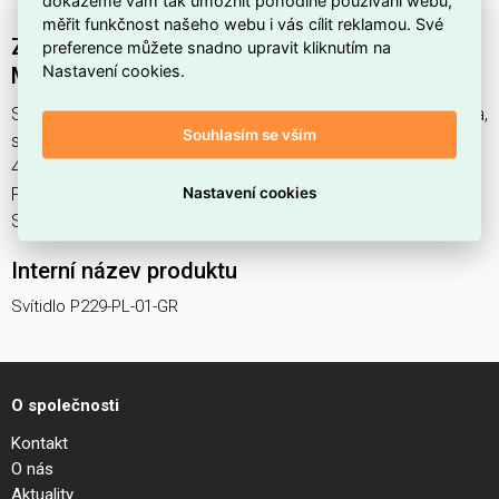
měřit funkčnost našeho webu i vás cílit reklamou. Své
Závěsné svítidlo Elva P229-PL-01-GR -
preference můžete snadno upravit kliknutím na
Nastavení cookies.
MAYTONI
Svítidlo P229-PL-01-GR najdete v kategoriích Svítidla, Svítidla,
Souhlasím se vším
světelné zdroje a LED osvětlení, výrobce Maytoni, EAN
4251110014555, kód dodavatele . Závěsné svítidlo Elva
Nastavení cookies
P229-PL-01-GR - MAYTONI nabízíme od 1 ks. Kód EMAS
Svítidlo P229-PL-01-GR je ELSVOS1787102.
Interní název produktu
Svítidlo P229-PL-01-GR
O společnosti
Kontakt
O nás
Aktuality