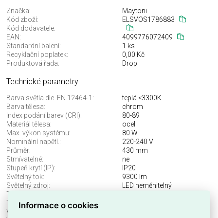
Značka:
Maytoni
Kód zboží:
ELSVOS1786883
Kód dodavatele:
EAN:
4099776072409
Standardní balení:
1 ks
Recyklační poplatek:
0,00 Kč
Produktová řada:
Drop
Technické parametry
Barva světla dle. EN 12464-1:
teplá <3300K
Barva tělesa:
chrom
Index podání barev (CRI):
80-89
Materiál tělesa:
ocel
Max. výkon systému:
80 W
Nominální napětí.:
220-240 V
Průměr:
430 mm
Stmívatelné:
ne
Stupeň krytí (IP):
IP20
Světelný tok:
9300 lm
Světelný zdroj:
LED neměnitelný
Teplota barvy.:
3000 K
Třída ochrany:
I
Informace o cookies
Včetně svět. zdroje:
ano