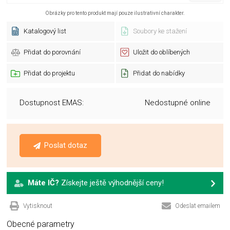
Obrázky pro tento produkt mají pouze ilustrativní charakter.
Katalogový list
Soubory ke stažení
Přidat do porovnání
Uložit do oblíbených
Přidat do projektu
Přidat do nabídky
Dostupnost EMAS:
Nedostupné online
Poslat dotaz
Máte IČ?
Získejte ještě výhodnější ceny!
Vytisknout
Odeslat emailem
Obecné parametry