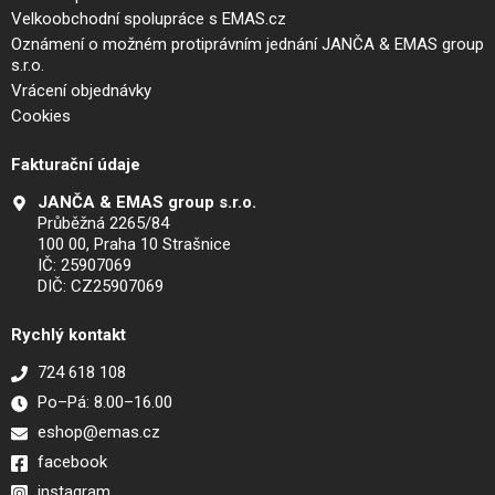
Velkoobchodní spolupráce s EMAS.cz
Oznámení o možném protiprávním jednání JANČA & EMAS group
s.r.o.
Vrácení objednávky
Cookies
Fakturační údaje
JANČA & EMAS group s.r.o.
Průběžná 2265/84
100 00, Praha 10 Strašnice
IČ: 25907069
DIČ: CZ25907069
Rychlý kontakt
724 618 108
Po–Pá: 8.00–16.00
eshop@emas.cz
facebook
instagram