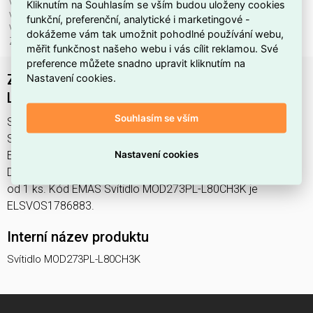
Vhodné pro počet svět. zdrojů:
1
Kliknutím na Souhlasím se vším budou uloženy cookies
Vhodné pro výkon světel. zdroje:
80 W
funkční, preferenční, analytické i marketingové -
Výška/hloubka:
3354 mm
dokážeme vám tak umožnit pohodlné používání webu,
Značka:
Maytoni
měřit funkčnost našeho webu i vás cílit reklamou. Své
preference můžete snadno upravit kliknutím na
Závěsné svítidlo Drop 3000K 80W MOD273PL-
Nastavení cookies.
L80CH3K - MAYTONI
Souhlasím se vším
Svítidlo MOD273PL-L80CH3K najdete v kategoriích Svítidla,
Svítidla, světelné zdroje a LED osvětlení, výrobce Maytoni,
Nastavení cookies
EAN 4099776072409, kód dodavatele . Závěsné svítidlo
Drop 3000K 80W MOD273PL-L80CH3K - MAYTONI nabízíme
od 1 ks. Kód EMAS Svítidlo MOD273PL-L80CH3K je
ELSVOS1786883.
Interní název produktu
Svítidlo MOD273PL-L80CH3K