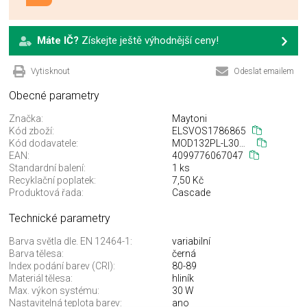
Máte IČ?
Získejte ještě výhodnější ceny!
Vytisknout
Odeslat emailem
Obecné parametry
Značka:
Maytoni
Kód zboží:
ELSVOS1786865
Kód dodavatele:
MOD132PL-L30BK
EAN:
4099776067047
Standardní balení:
1 ks
Recyklační poplatek:
7,50 Kč
Produktová řada:
Cascade
Technické parametry
Barva světla dle. EN 12464-1:
variabilní
Barva tělesa:
černá
Index podání barev (CRI):
80-89
Materiál tělesa:
hliník
Max. výkon systému:
30 W
Nastavitelná teplota barev:
ano