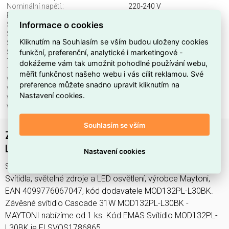
Nominální napětí.:
220-240 V
Průměr:
320 mm
Informace o cookies
Stmívatelné:
ne
Stupeň krytí (IP):
IP20
Kliknutím na Souhlasím se vším budou uloženy cookies
Světelný tok:
2400 lm
funkční, preferenční, analytické i marketingové -
Světelný zdroj:
LED neměnitelný
Teplota barvy.:
3000-4000 K
dokážeme vám tak umožnit pohodlné používání webu,
Třída ochrany:
I
měřit funkčnost našeho webu i vás cílit reklamou. Své
Včetně svět. zdroje:
ano
preference můžete snadno upravit kliknutím na
Vhodné pro počet svět. zdrojů:
1
Nastavení cookies.
Vhodné pro výkon světel. zdroje:
30 W
Výška/hloubka:
3693 mm
Souhlasím se vším
Závěsné svítidlo Cascade 31W MOD132PL-
L30BK - MAYTONI
Nastavení cookies
Svítidlo MOD132PL-L30BK najdete v kategoriích Svítidla,
Svítidla, světelné zdroje a LED osvětlení, výrobce Maytoni,
EAN 4099776067047, kód dodavatele MOD132PL-L30BK.
Závěsné svítidlo Cascade 31W MOD132PL-L30BK -
MAYTONI nabízíme od 1 ks. Kód EMAS Svítidlo MOD132PL-
L30BK je ELSVOS1786865.