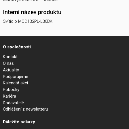
Interní název produktu
Svítidlo MOD132PL-L30BK
O společnosti
Kontakt
O nás
Aktuality
Podporujeme
Kalendář akcí
Pobočky
Kariéra
Dodavatelé
Odhlášení z newsletteru
Důležité odkazy