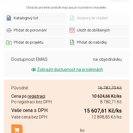
Obrázky pro tento produkt mají pouze ilustrativní charakter.
Katalogový list
Soubory ke stažení
Přidat do porovnání
Uložit do oblíbených
Přidat do projektu
Přidat do nabídky
Dostupnost EMAS:
na objednávku
Zobrazit dostupnost na prodejnách
Původně:
16 781,70 Kč
Cena po
registraci
:
10 624,66 Kč
/ks
Po registraci bez DPH:
8 780,71 Kč
Vaše cena s DPH:
15 607,61 Kč
/ks
Vaše cena bez DPH:
12 898,85 Kč
/ks
ks
Přidat do košíku