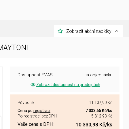
Zobrazit akční nabídky
 MAYTONI
Dostupnost EMAS:
na objednávku
Zobrazit dostupnost na prodejnách
Původně:
11 107,90 Kč
Cena po
registraci
:
7 033,65 Kč
/ks
Po registraci bez DPH:
5 812,93 Kč
Vaše cena s DPH:
10 330,98 Kč
/ks