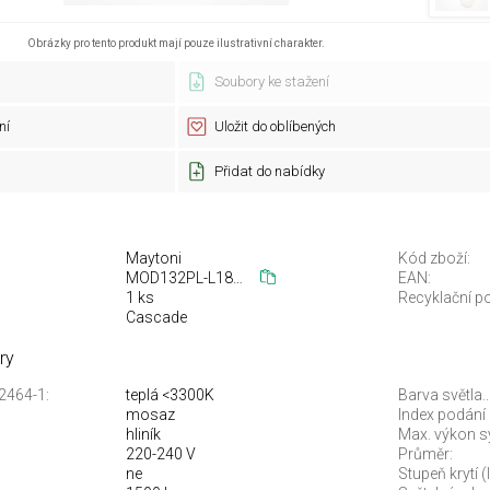
Obrázky pro tento produkt mají pouze ilustrativní charakter.
Soubory ke stažení
ní
Uložit do oblíbených
Přidat do nabídky
Maytoni
Kód zboží:
MOD132PL-L18BSK
EAN:
1 ks
Recyklační po
Cascade
ry
12464-1:
teplá <3300K
Barva světla..
mosaz
Index podání 
hliník
Max. výkon s
220-240 V
Průměr:
ne
Stupeň krytí (