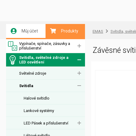
Můj účet
Produkty
EMAS
Svítidla, světe
Vypínače, spínače, zásuvky a
příslušenství
Závěsné sví
Svítidla, světelné zdroje a
LED osvětlení
Světelné zdroje
Svítidla
Halové svítidlo
Lankové systémy
LED Pásek a příslušenství
Lištové svítidlo