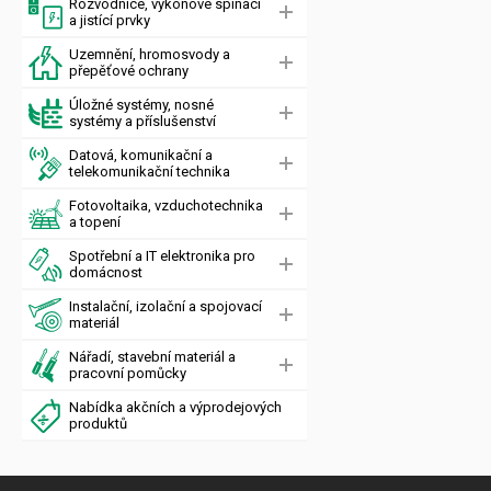
Rozvodnice, výkonové spínací
a jistící prvky
Uzemnění, hromosvody a
přepěťové ochrany
Úložné systémy, nosné
systémy a příslušenství
Datová, komunikační a
telekomunikační technika
Fotovoltaika, vzduchotechnika
a topení
Spotřební a IT elektronika pro
domácnost
Instalační, izolační a spojovací
materiál
Nářadí, stavební materiál a
pracovní pomůcky
Nabídka akčních a výprodejových
produktů