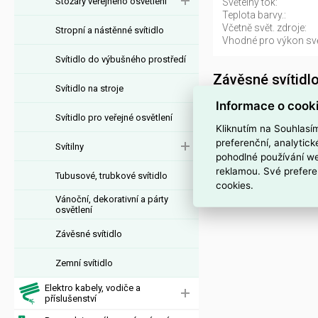
Stožáry veřejného osvětlení
Světelný tok:
Teplota barvy.:
Včetně svět. zdroje:
Stropní a nástěnné svítidlo
Vhodné pro výkon svět
Svítidlo do výbušného prostředí
Závěsné svítid
Svítidlo na stroje
Svítidlo MOD132PL-L1
Informace o cook
Svítidlo pro veřejné osvětlení
dodavatele MOD132P
Kliknutím na Souhlasí
L18BSK je ELSVOS1
preferenční, analytic
Svítilny
pohodlné používání we
Interní název pr
reklamou. Své prefere
Tubusové, trubkové svítidlo
cookies.
Svítidlo MOD132PL-L
Vánoční, dekorativní a párty
osvětlení
Závěsné svítidlo
Zemní svítidlo
Elektro kabely, vodiče a
příslušenství