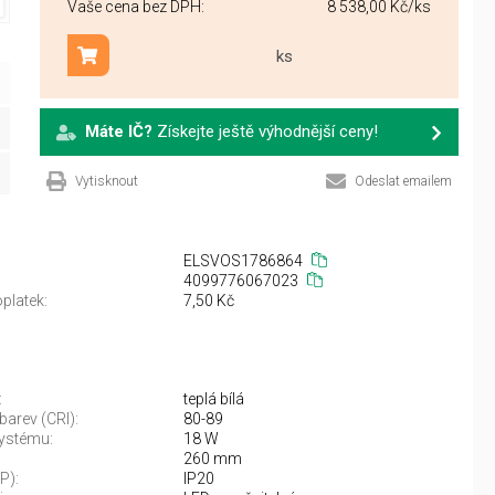
Vaše cena bez DPH:
8 538,00 Kč
/ks
ks
Přidat do košíku
Máte IČ?
Získejte ještě výhodnější ceny!
Vytisknout
Odeslat emailem
ELSVOS1786864
4099776067023
platek:
7,50 Kč
:
teplá bílá
barev (CRI):
80-89
ystému:
18 W
260 mm
IP):
IP20