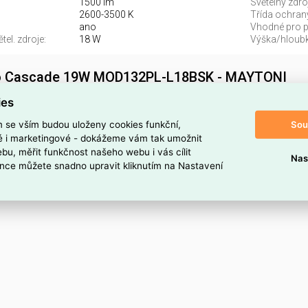
1500 lm
Světelný zdroj
2600-3500 K
Třída ochran
ano
Vhodné pro po
el. zdroje:
18 W
Výška/hloubk
lo Cascade 19W MOD132PL-L18BSK - MAYTONI
8BSK najdete v kategoriích Svítidla, Svítidla, světelné zdroje 
ies
L-L18BSK. Závěsné svítidlo Cascade 19W MOD132PL-L18BSK -
Sou
m se vším budou uloženy cookies funkční,
786864.
ké i marketingové - dokážeme vám tak umožnit
bu, měřit funkčnost našeho webu i vás cílit
Nas
oduktu
nce můžete snadno upravit kliknutím na Nastavení
18BSK