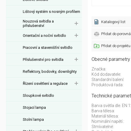
Lištový systém s nosným profilem
Nouzová svítidla a
Katalogový list
příslušenství
Přidat do porovná
Orientační a noční svítidlo
Přidat do projektu
Pracovní a stavenišťní svítidlo
Obecné parametry
Příslušenství pro svítidla
Značka:
Reflektory, bodovky, downlighty
Kód dodavatele:
Standardní balení:
Řízení osvětlení a regulace
Produktová řada:
Technické paramet
Sloupkové svítidlo
Barva světla dle. EN 
Stojací lampa
Barva tělesa:
Materiál tělesa:
Stolní lampa
Nominální napětí.:
Stmívatelné: