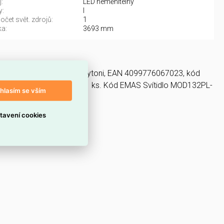
:
LED neměnitelný
y:
I
čet svět. zdrojů:
1
a:
3693 mm
a LED osvětlení, výrobce Maytoni, EAN 4099776067023, kód
 MAYTONI nabízíme od 1 ks. Kód EMAS Svítidlo MOD132PL-
hlasím se vším
tavení cookies