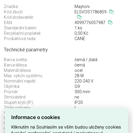
Značka:
Maytoni
Kód zboží:
ELSVOS1786859
Kód dodavatele:
EAN:
4099776057987
Standardní balení:
1 ks
Recyklační poplatek:
0,00 Kč
Produktová řada:
CANE
Technické parametry
Barva světla..:
černá / zlatá
Barva tělesa:
černá
Materiál tělesa:
ocel
Max. výkon systému:
28 W
Nominální napětí.:
220-240 V
Objímka:
G9
Průměr:
300 mm
Stmívatelné:
ne
Stupeň krytí (IP):
IP20
Třída ochrany:
I
Včetně svět. zdroje:
ne
Informace o cookies
Vhodné pro počet svět. zdrojů:
1
Vhodné pro výkon světel. zdroje:
28 W
Kliknutím na Souhlasím se vším budou uloženy cookies
Výška/hloubka:
3450 mm
funkční, preferenční, analytické i marketingové -