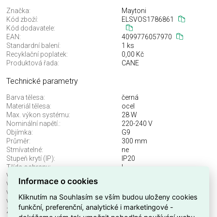
Značka:
Maytoni
Kód zboží:
ELSVOS1786861
Kód dodavatele:
EAN:
4099776057970
Standardní balení:
1 ks
Recyklační poplatek:
0,00 Kč
Produktová řada:
CANE
Technické parametry
Barva tělesa:
černá
Materiál tělesa:
ocel
Max. výkon systému:
28 W
Nominální napětí.:
220-240 V
Objímka:
G9
Průměr:
300 mm
Stmívatelné:
ne
Stupeň krytí (IP):
IP20
Třída ochrany:
I
Včetně svět. zdroje:
ne
Informace o cookies
Vhodné pro počet svět. zdrojů:
1
Vhodné pro výkon světel. zdroje:
28 W
Kliknutím na Souhlasím se vším budou uloženy cookies
Výška/hloubka:
3450 mm
funkční, preferenční, analytické i marketingové -
Značka:
Maytoni
dokážeme vám tak umožnit pohodlné používání webu,