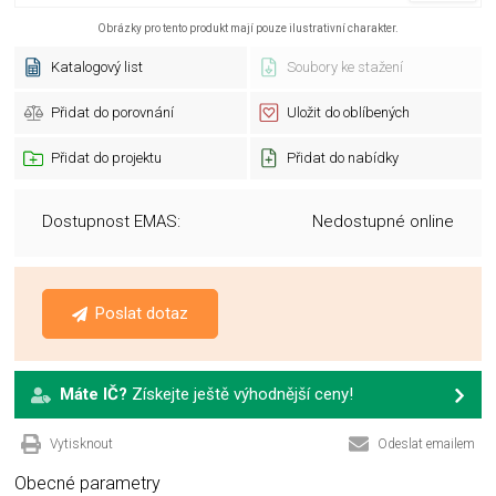
Obrázky pro tento produkt mají pouze ilustrativní charakter.
Katalogový list
Soubory ke stažení
Přidat do porovnání
Uložit do oblíbených
Přidat do projektu
Přidat do nabídky
Dostupnost EMAS:
Nedostupné online
Poslat dotaz
Máte IČ?
Získejte ještě výhodnější ceny!
Vytisknout
Odeslat emailem
Obecné parametry