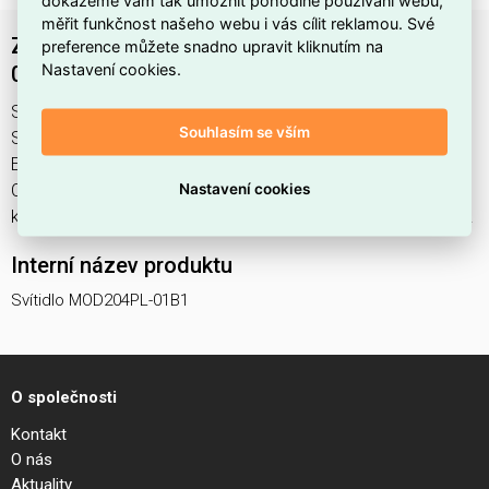
měřit funkčnost našeho webu i vás cílit reklamou. Své
Závěsné svítidlo CANE G9x1 28W MOD204PL-
preference můžete snadno upravit kliknutím na
Nastavení cookies.
01B1 - MAYTONI
Svítidlo MOD204PL-01B1 najdete v kategoriích Svítidla,
Souhlasím se vším
Svítidla, světelné zdroje a LED osvětlení, výrobce Maytoni,
EAN 4099776057970, kód dodavatele . Závěsné svítidlo
Nastavení cookies
CANE G9x1 28W MOD204PL-01B1 - MAYTONI nabízíme od 1
ks. Kód EMAS Svítidlo MOD204PL-01B1 je ELSVOS1786861.
Interní název produktu
Svítidlo MOD204PL-01B1
O společnosti
Kontakt
O nás
Aktuality