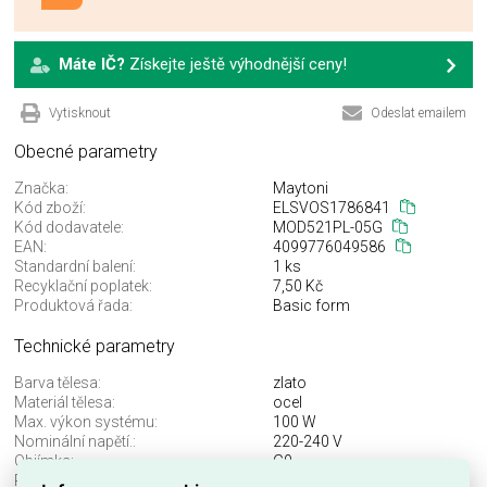
Máte IČ?
Získejte ještě výhodnější ceny!
Vytisknout
Odeslat emailem
Obecné parametry
Značka:
Maytoni
Kód zboží:
ELSVOS1786841
Kód dodavatele:
MOD521PL-05G
EAN:
4099776049586
Standardní balení:
1 ks
Recyklační poplatek:
7,50 Kč
Produktová řada:
Basic form
Technické parametry
Barva tělesa:
zlato
Materiál tělesa:
ocel
Max. výkon systému:
100 W
Nominální napětí.:
220-240 V
Objímka:
G9
Průměr:
580 mm