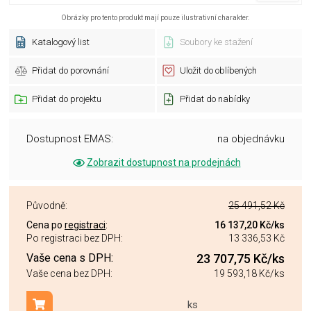
Obrázky pro tento produkt mají pouze ilustrativní charakter.
Katalogový list
Soubory ke stažení
Přidat do porovnání
Uložit do oblíbených
Přidat do projektu
Přidat do nabídky
Dostupnost EMAS:
na objednávku
Zobrazit dostupnost na prodejnách
Původně:
25 491,52 Kč
Cena po
registraci
:
16 137,20 Kč
/ks
Po registraci bez DPH:
13 336,53 Kč
Vaše cena s DPH:
23 707,75 Kč
/ks
Vaše cena bez DPH:
19 593,18 Kč
/ks
ks
Přidat do košíku