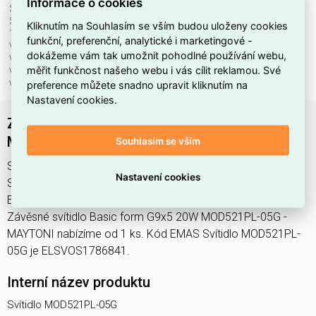
Informace o cookies
Stmívatelné:
ne
Stupeň krytí (IP):
IP20
Kliknutím na Souhlasím se vším budou uloženy cookies
Třída ochrany:
I
funkční, preferenční, analytické i marketingové -
Včetně svět. zdroje:
ne
dokážeme vám tak umožnit pohodlné používání webu,
Vhodné pro počet svět. zdrojů:
5
měřit funkčnost našeho webu i vás cílit reklamou. Své
Vhodné pro výkon světel. zdroje:
20 W
preference můžete snadno upravit kliknutím na
Výška/hloubka:
3441 mm
Nastavení cookies.
Závěsné svítidlo Basic form G9x5 20W
MOD521PL-05G - MAYTONI
Souhlasím se vším
Svítidlo MOD521PL-05G najdete v kategoriích Svítidla,
Nastavení cookies
Svítidla, světelné zdroje a LED osvětlení, výrobce Maytoni,
EAN 4099776049586, kód dodavatele MOD521PL-05G.
Závěsné svítidlo Basic form G9x5 20W MOD521PL-05G -
MAYTONI nabízíme od 1 ks. Kód EMAS Svítidlo MOD521PL-
05G je ELSVOS1786841.
Interní název produktu
Svítidlo MOD521PL-05G