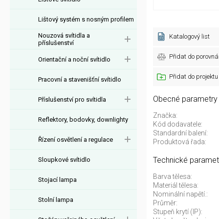
Lištový systém s nosným profilem
Nouzová svítidla a
Katalogový list
příslušenství
Přidat do porovná
Orientační a noční svítidlo
Přidat do projektu
Pracovní a stavenišťní svítidlo
Obecné parametry
Příslušenství pro svítidla
Značka:
Reflektory, bodovky, downlighty
Kód dodavatele:
Standardní balení:
Řízení osvětlení a regulace
Produktová řada:
Technické paramet
Sloupkové svítidlo
Barva tělesa:
Stojací lampa
Materiál tělesa:
Nominální napětí.:
Stolní lampa
Průměr:
Stupeň krytí (IP):