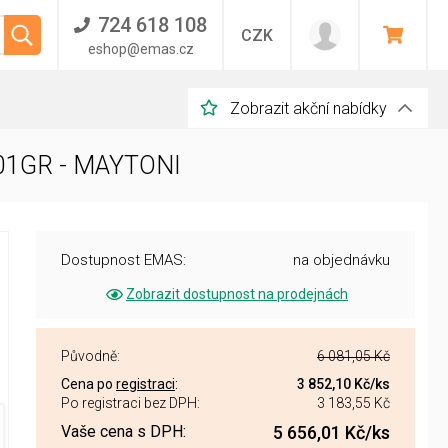
724 618 108
CZK
eshop@emas.cz
Zobrazit akční nabídky
-01GR - MAYTONI
Dostupnost EMAS:
na objednávku
Zobrazit dostupnost na prodejnách
Původně:
6 081,05 Kč
Cena po
registraci
:
3 852,10 Kč
/ks
Po registraci bez DPH:
3 183,55 Kč
Vaše cena s DPH:
5 656,01 Kč
/ks