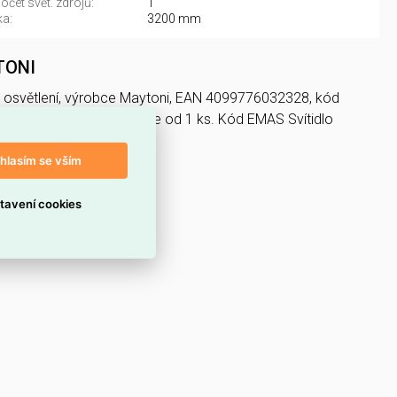
čet svět. zdrojů:
1
a:
3200 mm
TONI
LED osvětlení, výrobce Maytoni, EAN 4099776032328, kód
1GR - MAYTONI nabízíme od 1 ks. Kód EMAS Svítidlo
hlasím se vším
tavení cookies