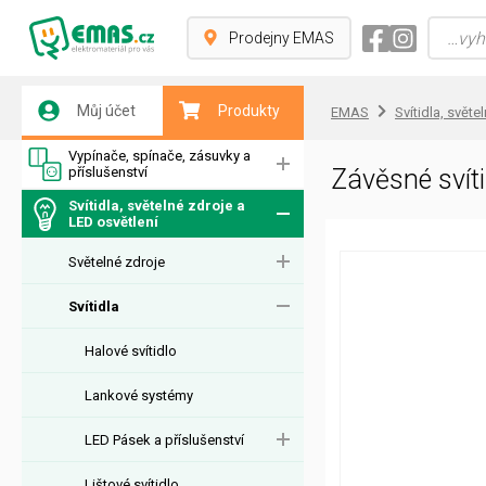
Prodejny EMAS
Můj účet
Produkty
EMAS
Svítidla, světe
Vypínače, spínače, zásuvky a
příslušenství
Závěsné sví
Svítidla, světelné zdroje a
LED osvětlení
Světelné zdroje
Svítidla
Halové svítidlo
Lankové systémy
LED Pásek a příslušenství
Lištové svítidlo