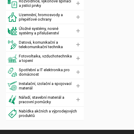
Rozvodnice, výkonové spínací
a jistící prvky
Uzemnění, hromosvody a
přepěťové ochrany
Úložné systémy, nosné
systémy a příslušenství
Datová, komunikační a
telekomunikační technika
Fotovoltaika, vzduchotechnika
a topení
Spotřební a IT elektronika pro
domácnost
Instalační, izolační a spojovací
materiál
Nářadí, stavební materiál a
pracovní pomůcky
Nabídka akčních a výprodejových
produktů