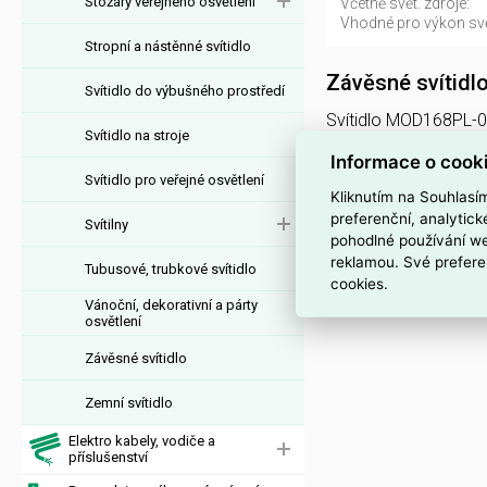
Stožáry veřejného osvětlení
Včetně svět. zdroje:
Vhodné pro výkon svět
Stropní a nástěnné svítidlo
Závěsné svítid
Svítidlo do výbušného prostředí
Svítidlo MOD168PL-01
Svítidlo na stroje
dodavatele MOD168PL
Informace o cook
MOD168PL-01GR je 
Svítidlo pro veřejné osvětlení
Kliknutím na Souhlasí
Interní název pr
preferenční, analytic
Svítilny
pohodlné používání we
Svítidlo MOD168PL-0
reklamou. Své prefere
Tubusové, trubkové svítidlo
cookies.
Vánoční, dekorativní a párty
osvětlení
Závěsné svítidlo
Zemní svítidlo
Elektro kabely, vodiče a
příslušenství