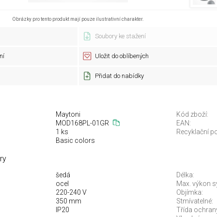
Obrázky pro tento produkt mají pouze ilustrativní charakter.
Soubory ke stažení
ní
Uložit do oblíbených
Přidat do nabídky
Maytoni
Kód zboží:
MOD168PL-01GR
EAN:
1 ks
Recyklační po
Basic colors
ry
šedá
Délka:
ocel
Max. výkon s
220-240 V
Objímka:
350 mm
Stmívatelné:
IP20
Třída ochran