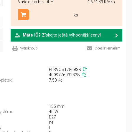
Vaše cena bez DPH:
4 674,39 Kč
/ks
ks
Přidat do košíku
Máte IČ?
Získejte ještě výhodnější ceny!
Vytisknout
Odeslat emailem
ELSVOS1786838
4099776032328
platek:
7,50 Kč
155 mm
ystému:
40 W
E27
ne
y:
I