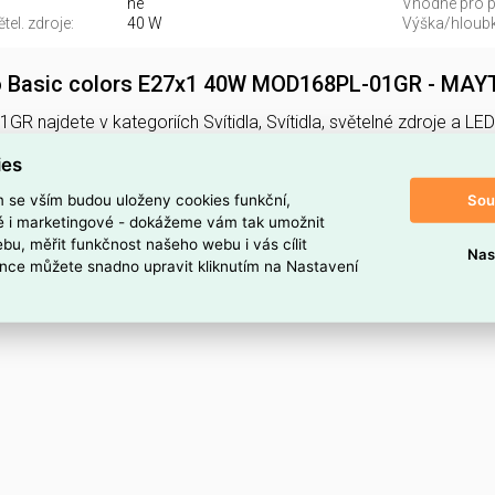
ne
Vhodné pro po
el. zdroje:
40 W
Výška/hloubk
lo Basic colors E27x1 40W MOD168PL-01GR - MAY
GR najdete v kategoriích Svítidla, Svítidla, světelné zdroje a 
-01GR. Závěsné svítidlo Basic colors E27x1 40W MOD168PL-0
ies
ELSVOS1786838.
Sou
m se vším budou uloženy cookies funkční,
oduktu
ké i marketingové - dokážeme vám tak umožnit
bu, měřit funkčnost našeho webu i vás cílit
Nas
1GR
nce můžete snadno upravit kliknutím na Nastavení