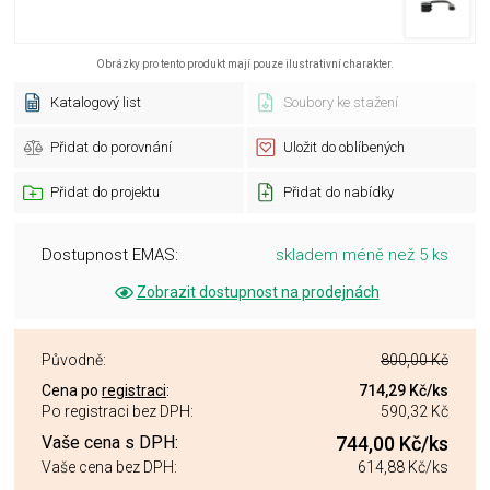
Obrázky pro tento produkt mají pouze ilustrativní charakter.
Katalogový list
Soubory ke stažení
Přidat do porovnání
Uložit do oblíbených
Přidat do projektu
Přidat do nabídky
Dostupnost EMAS:
skladem méně než 5 ks
Zobrazit dostupnost na prodejnách
Původně:
800,00 Kč
Cena po
registraci
:
714,29 Kč
/ks
Po registraci bez DPH:
590,32 Kč
Vaše cena s DPH:
744,00 Kč
/ks
Vaše cena bez DPH:
614,88 Kč
/ks