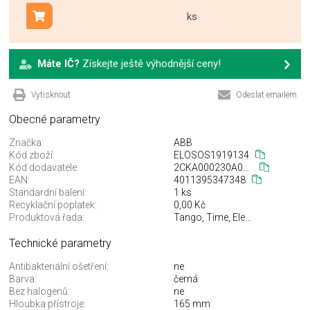
ks
Přidat do košíku
Máte IČ?
Získejte ještě výhodnější ceny!
Vytisknout
Odeslat emailem
Obecné parametry
Značka:
ABB
Kód zboží:
ELOSOS1919134
Kód dodavatele:
2CKA000230A0498
EAN:
4011395347348
Standardní balení:
1 ks
Recyklační poplatek:
0,00 Kč
Produktová řada:
Tango, Time, Element, Solo, Future linear, Swing L, Decento, Swing, Busch-axcent, Zoni
Technické parametry
Antibakteriální ošetření:
ne
Barva:
černá
Bez halogenů:
ne
Hloubka přístroje:
165 mm