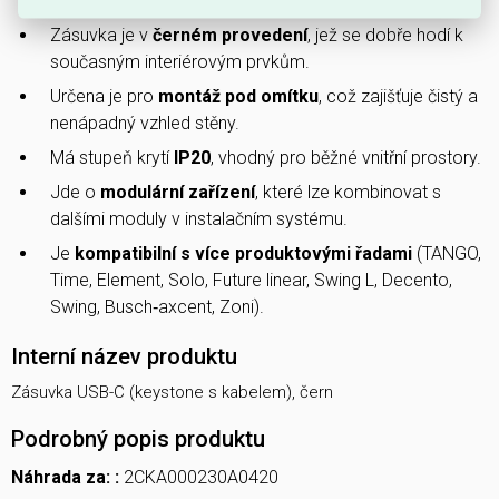
umožňuje snadné zapojení moderních zařízení.
Zásuvka je v
černém provedení
, jež se dobře hodí k
současným interiérovým prvkům.
Určena je pro
montáž pod omítku
, což zajišťuje čistý a
nenápadný vzhled stěny.
Má stupeň krytí
IP20
, vhodný pro běžné vnitřní prostory.
Jde o
modulární zařízení
, které lze kombinovat s
dalšími moduly v instalačním systému.
Je
kompatibilní s více produktovými řadami
(TANGO,
Time, Element, Solo, Future linear, Swing L, Decento,
Swing, Busch‑axcent, Zoni).
Interní název produktu
Zásuvka USB-C (keystone s kabelem), čern
Podrobný popis produktu
Náhrada za: :
2CKA000230A0420