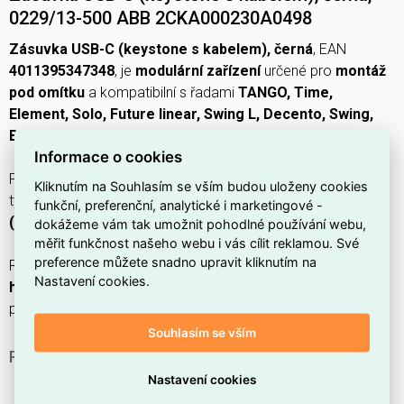
0229/13-500 ABB 2CKA000230A0498
Zásuvka USB-C (keystone s kabelem), černá
, EAN
4011395347348
, je
modulární zařízení
určené pro
montáž
pod omítku
a kompatibilní s řadami
TANGO, Time,
Element, Solo, Future linear, Swing L, Decento, Swing,
Busch-axcent a Zoni
.
Informace o cookies
Produkt má stupeň krytí
IP20
,
přímý
směr výstupu a
ženský
Kliknutím na Souhlasím se vším budou uloženy cookies
typ kontaktu; povrch je
matný
a materiál je
termoplast
funkční, preferenční, analytické i marketingové -
(plast)
.
dokážeme vám tak umožnit pohodlné používání webu,
měřit funkčnost našeho webu i vás cílit reklamou. Své
preference můžete snadno upravit kliknutím na
Rozměry přístroje jsou
šířka 14,8 mm
,
výška 19,3 mm
a
Nastavení cookies.
hloubka 165 mm
, typ upevnění je
zapojení (přichycení)
a
počet modulů je
0
.
Souhlasím se vším
PROČ SI VYBRAT TUTO ZÁSUVKU USB‑C?
Nastavení cookies
Součástí je
USB‑C keystone s kabelem
, který