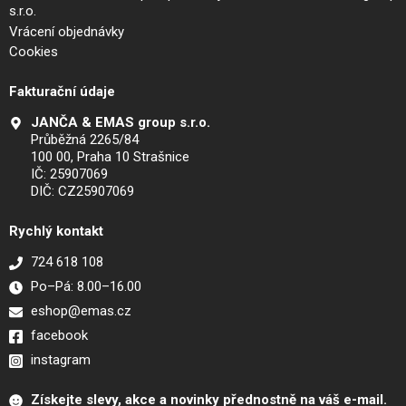
s.r.o.
Vrácení objednávky
Cookies
Fakturační údaje
JANČA & EMAS group s.r.o.
Průběžná 2265/84
100 00, Praha 10 Strašnice
IČ: 25907069
DIČ: CZ25907069
Rychlý kontakt
724 618 108
Po–Pá: 8.00–16.00
eshop@emas.cz
facebook
instagram
Získejte slevy, akce a novinky přednostně na váš e-mail.