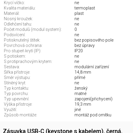
Krycí víčko:
ne
Kvalita materiálu:
termoplast
Materiál:
plast
Nosný kroužek:
ne
Odlehčení tahu:
ne
Počet modulů (modul system):
0
Podsvícení:
ne
Potisknutelný štítek:
bez popisového pole
Povrchová ochrana:
bez úpravy
Pro stupeň krytí (IP):
IP20
S potiskem:
ne
S protiprachovým krytem:
ne
Sestava:
modulární zařízení
Šířka přístroje:
14,8 mm
Směr výstupu:
přímé
Stíněný kryt:
ne
Typ kontaktu:
ženský
Typ povrchu:
matné
Typ upevnění:
zapojení(přichycení)
Výška přístroje:
19,3 mm
Využití:
jiné
Způsob montáže:
montáž pod omítku
Zásuvka USB-C (keystone s kabelem), černá,