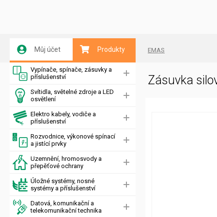
Můj účet
Produkty
EMAS
Vypínače, spínače, zásuvky a
příslušenství
Zásuvka silov
Svítidla, světelné zdroje a LED
osvětlení
Elektro kabely, vodiče a
příslušenství
Rozvodnice, výkonové spínací
a jistící prvky
Uzemnění, hromosvody a
přepěťové ochrany
Úložné systémy, nosné
systémy a příslušenství
Datová, komunikační a
telekomunikační technika