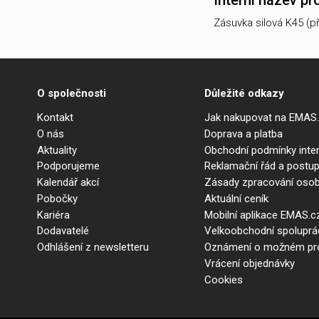
Interní název pr
Zásuvka silová K45 (př
O společnosti
Důležité odkazy
Kontakt
Jak nakupovat na EMAS
O nás
Doprava a platba
Aktuality
Obchodní podmínky int
Podporujeme
Reklamační řád a postup
Kalendář akcí
Zásady zpracování osob
Pobočky
Aktuální ceník
Kariéra
Mobilní aplikace EMAS.c
Dodavatelé
Velkoobchodní spolupr
Odhlášení z newsletteru
Oznámení o možném prot
Vrácení objednávky
Cookies