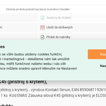
Obrázky pro tento produkt mají pouze ilustrativní charakter.
Soubory ke stažení
ní
Uložit do oblíbených
Přidat do nabídky
ies
Sou
m se vším budou uloženy cookies funkční,
Kontakt Simon
Kód zboží:
ké i marketingové - dokážeme vám tak umožnit
K22P/7
EAN:
bu, měřit funkčnost našeho webu i vás cílit
1 ks
Recyklační po
Nas
nce můžete snadno upravit kliknutím na Nastavení
Simon Connect
45 (přístroj s krytem),
přístroj s krytem), , výrobce Kontakt Simon, EAN 8590681192610
 1 ks. Kód EMAS Zásuvka silová K45 (přístroj s krytem), je EL