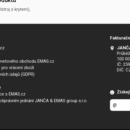
oduktu
ístroj s krytem),
Fakturačn
.cz
JANČA
Průběž
100 00
ernetového obchodu EMAS.cz
IČ: 25
 pro vrácení zboží
DIČ: 
ních údajů (GDPR)
z
Získej
áce s EMAS.cz
iprávním jednání JANČA & EMAS group s.r.o.