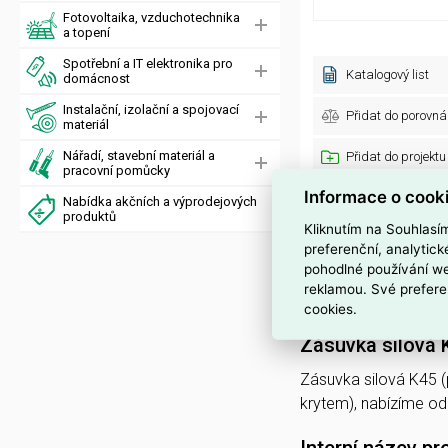
Fotovoltaika, vzduchotechnika
a topení
Spotřební a IT elektronika pro
Katalogový list
domácnost
Instalační, izolační a spojovací
Přidat do porovná
materiál
Nářadí, stavební materiál a
Přidat do projektu
pracovní pomůcky
Informace o cook
Obecné parametry
Nabídka akčních a výprodejových
produktů
Kliknutím na Souhlasí
Značka:
preferenční, analytic
Kód dodavatele:
pohodlné používání we
Standardní balení:
reklamou. Své prefere
Produktová řada:
cookies.
Zásuvka silová K
Zásuvka silová K45 (
krytem), nabízíme od