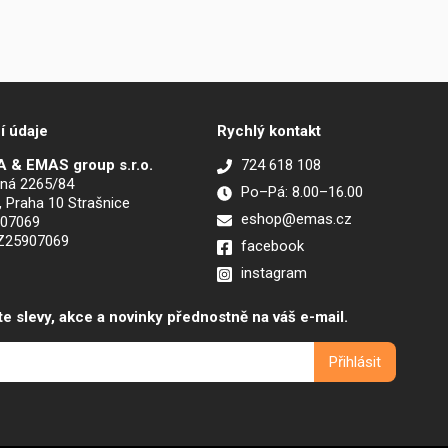
í údaje
Rychlý kontakt
 & EMAS group s.r.o.
724 618 108
ná 2265/84
Po–Pá: 8.00–16.00
, Praha 10 Strašnice
eshop@emas.cz
907069
CZ25907069
facebook
instagram
te slevy, akce a novinky přednostně na váš e-mail.