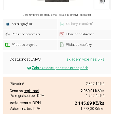
Obrázky pro tento produkt mají pouze ilustrativní charakter.
Katalogový list
Soubory ke stažení
Přidat do porovnání
Uložit do oblíbených
Přidat do projektu
Přidat do nabídky
Dostupnost EMAS:
skladem více než 5 ks
Zobrazit dostupnost na prodejnách
Původně:
2 307,19 Kč
Cena po
registraci
:
2 060,01 Kč
/ks
Po registraci bez DPH:
1 702,49 Kč
Vaše cena s DPH:
2 145,69 Kč
/ks
Vaše cena bez DPH:
1 773,30 Kč
/ks