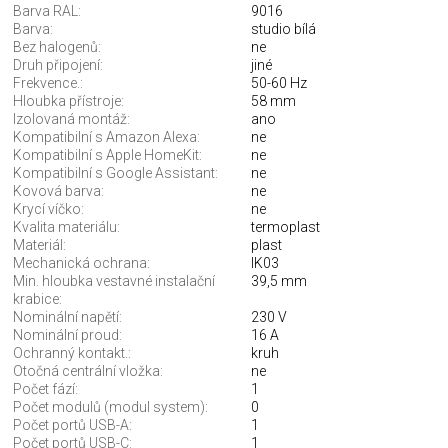
Barva RAL:
9016
Barva:
studio bílá
Bez halogenů:
ne
Druh připojení:
jiné
Frekvence.:
50-60 Hz
Hloubka přístroje:
58 mm
Izolovaná montáž:
ano
Kompatibilní s Amazon Alexa:
ne
Kompatibilní s Apple HomeKit:
ne
Kompatibilní s Google Assistant:
ne
Kovová barva:
ne
Krycí víčko:
ne
Kvalita materiálu:
termoplast
Materiál:
plast
Mechanická ochrana:
IK03
Min. hloubka vestavné instalační
39,5 mm
krabice:
Nominální napětí:
230 V
Nominální proud:
16 A
Ochranný kontakt.:
kruh
Otočná centrální vložka:
ne
Počet fází:
1
Počet modulů (modul system):
0
Počet portů USB-A:
1
Počet portů USB-C:
1