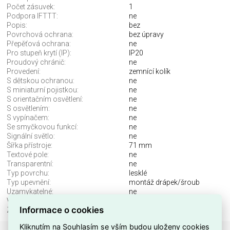
Počet zásuvek:
1
Podpora IFTTT:
ne
Popis:
bez
Povrchová ochrana:
bez úpravy
Přepěťová ochrana:
ne
Pro stupeň krytí (IP):
IP20
Proudový chránič:
ne
Provedení:
zemnící kolík
S dětskou ochranou:
ne
S miniaturní pojistkou:
ne
S orientačním osvětlení:
ne
S osvětlením:
ne
S vypínačem:
ne
Se smyčkovou funkcí:
ne
Signální světlo:
ne
Šířka přístroje:
71 mm
Textové pole:
ne
Transparentní:
ne
Typ povrchu:
lesklé
Typ upevnění:
montáž drápek/šroub
Uzamykatelné:
ne
Výška přístroje:
71 mm
Informace o cookies
Způsob montáže:
montáž pod omítku
Kliknutím na Souhlasím se vším budou uloženy cookies