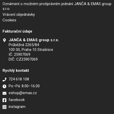
Oznámení o možném protiprávním jednání JANČA & EMAS group
s.r.o.
Vrácení objednávky
Cookies
Fakturační údaje
JANČA & EMAS group s.r.o.
Průběžná 2265/84
100 00, Praha 10 Strašnice
IČ: 25907069
DIČ: CZ25907069
Rychlý kontakt
724 618 108
Po–Pá: 8.00–16.00
eshop@emas.cz
facebook
instagram