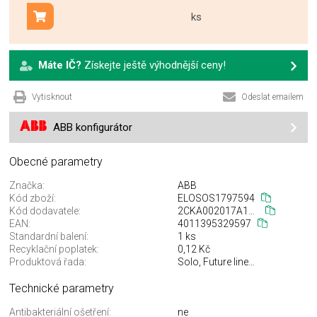
ks
Přidat do košíku
Máte IČ?
Získejte ještě výhodnější ceny!
Vytisknout
Odeslat emailem
ABB konfigurátor
Obecné parametry
Značka:
ABB
Kód zboží:
ELOSOS1797594
Kód dodavatele:
2CKA002017A1916
EAN:
4011395329597
Standardní balení:
1 ks
Recyklační poplatek:
0,12 Kč
Produktová řada:
Solo, Future linear, Busch-axcent
Technické parametry
Antibakteriální ošetření:
ne