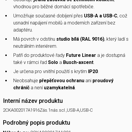
vhodnou pro běžné domácí spotřebiče.
Umožňuje současné dobíjení přes
USB-A a USB-C
, což
usnadní napájení mobilů a moderních zařízení bez
adaptéru.
Má povrch v odstínu
studio bílá (RAL 9016)
, který ladí s
neutrálním interiérem.
Patří do produktové řady
Future Linear
a je dostupná
také v rámci řad
Solo
a
Busch-axcent
.
Je určena pro vnitřní použití s krytím
IP20
.
Neobsahuje
přepěťovou ochranu
ani
proudový
chránič
a není
uzamykatelná
.
Interní název produktu
2CKA002017A1916Zás.1nás.scl.,USB-A,USB-C
Podrobný popis produktu