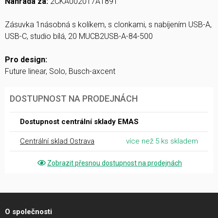
Náhrada za:
2CKA002017A1891
Zásuvka 1násobná s kolíkem, s clonkami, s nabíjením USB-A,
USB-C, studio bílá, 20 MUCB2USB-A-84-500
Pro design:
Future linear, Solo, Busch-axcent
DOSTUPNOST NA PRODEJNÁCH
Dostupnost centrální sklady EMAS
Centrální sklad Ostrava
více než 5 ks skladem
Zobrazit přesnou dostupnost na prodejnách
O společnosti