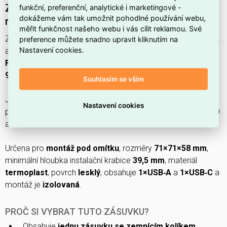
Zásuvka ABB FUTURE LINEAR s kolíkem,
funkční, preferenční, analytické i marketingové -
dokážeme vám tak umožnit pohodlné používání webu,
nabíjení USB-A, USB-C, studio bílá
měřit funkčnost našeho webu i vás cílit reklamou. Své
Zásuvka
ABB FUTURE LINEAR
s kolíkem a nabíjením
USB‑A
preference můžete snadno upravit kliknutím na
Nastavení cookies.
a
USB‑C
(EAN:
4011395329597
) z produktových řad
Solo
,
Future linear
a
Busch‑axcent
v barvě
studio bílá (RAL
9016)
.
Souhlasím se vším
Jedná se o
1 zásuvku
s uzemňovacím kolíkem, nominálním
Nastavení cookies
proudem
16 A
a napětím
230 V
, pro
50–60 Hz
, s krytím
IP20
a mechanickou ochranou
IK03
.
Určena pro
montáž pod omítku
, rozměry
71×71×58 mm
,
minimální hloubka instalační krabice
39,5 mm
, materiál
termoplast
, povrch
lesklý
, obsahuje
1×USB‑A
a
1×USB‑C
a
montáž je
izolovaná
.
PROČ SI VYBRAT TUTO ZÁSUVKU?
Obsahuje
jednu zásuvku se zemnícím kolíkem
,