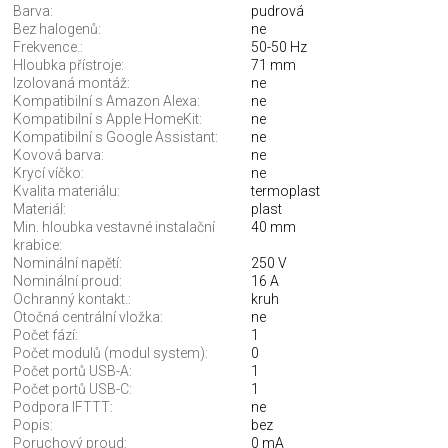
Barva:
pudrová
Bez halogenů:
ne
Frekvence.:
50-50 Hz
Hloubka přístroje:
71 mm
Izolovaná montáž:
ne
Kompatibilní s Amazon Alexa:
ne
Kompatibilní s Apple HomeKit:
ne
Kompatibilní s Google Assistant:
ne
Kovová barva:
ne
Krycí víčko:
ne
Kvalita materiálu:
termoplast
Materiál:
plast
Min. hloubka vestavné instalační
40 mm
krabice:
Nominální napětí:
250 V
Nominální proud:
16 A
Ochranný kontakt.:
kruh
Otočná centrální vložka:
ne
Počet fází:
1
Počet modulů (modul system):
0
Počet portů USB-A:
1
Počet portů USB-C:
1
Podpora IFTTT:
ne
Popis:
bez
Poruchový proud:
0 mA