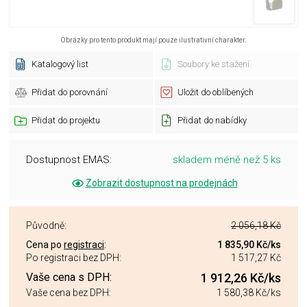
Obrázky pro tento produkt mají pouze ilustrativní charakter.
Katalogový list
Soubory ke stažení
Přidat do porovnání
Uložit do oblíbených
Přidat do projektu
Přidat do nabídky
Dostupnost EMAS:
skladem méně než 5 ks
Zobrazit dostupnost na prodejnách
Původně:
2 056,18 Kč
Cena po
registraci
:
1 835,90 Kč
/ks
Po registraci bez DPH:
1 517,27 Kč
Vaše cena s DPH:
1 912,26 Kč
/ks
Vaše cena bez DPH:
1 580,38 Kč
/ks