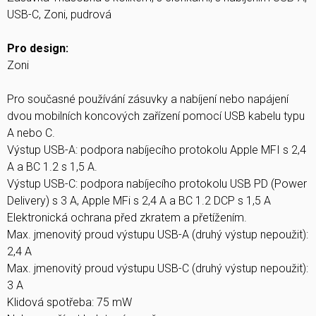
USB-C, Zoni, pudrová
Pro design:
Zoni
Pro současné používání zásuvky a nabíjení nebo napájení
dvou mobilních koncových zařízení pomocí USB kabelu typu
A nebo C.
Výstup USB-A: podpora nabíjecího protokolu Apple MFI s 2,4
A a BC 1.2 s 1,5 A.
Výstup USB-C: podpora nabíjecího protokolu USB PD (Power
Delivery) s 3 A, Apple MFi s 2,4 A a BC 1.2 DCP s 1,5 A
Elektronická ochrana před zkratem a přetížením.
Max. jmenovitý proud výstupu USB-A (druhý výstup nepoužit):
2,4 A
Max. jmenovitý proud výstupu USB-C (druhý výstup nepoužit):
3 A
Klidová spotřeba: 75 mW