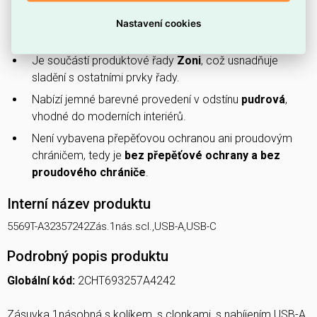
Má krytí
IP40
, které zajišťuje ochranu proti vniknutí
Nastavení cookies
pevných částic větších než 1 mm.
Je součástí produktové řady
Zoni
, což usnadňuje
sladění s ostatními prvky řady.
Nabízí jemné barevné provedení v odstínu
pudrová
,
vhodné do moderních interiérů.
Není vybavena přepěťovou ochranou ani proudovým
chráničem, tedy je
bez přepěťové ochrany a bez
proudového chrániče
.
Interní název produktu
5569T-A32357242Zás.1nás.scl.,USB-A,USB-C
Podrobný popis produktu
Globální kód:
2CHT693257A4242
Zásuvka 1násobná s kolíkem, s clonkami, s nabíjením USB-A,