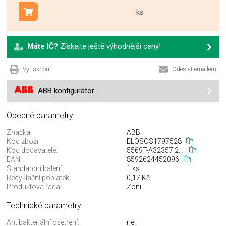
ks
Přidat do košíku
Máte IČ?
Získejte ještě výhodnější ceny!
Vytisknout
Odeslat emailem
ABB konfigurátor
Obecné parametry
Značka:
ABB
Kód zboží:
ELOSOS1797528
Kód dodavatele:
5569T-A32357 242
EAN:
8592624452096
Standardní balení:
1 ks
Recyklační poplatek:
0,17 Kč
Produktová řada:
Zoni
Technické parametry
Antibakteriální ošetření:
ne