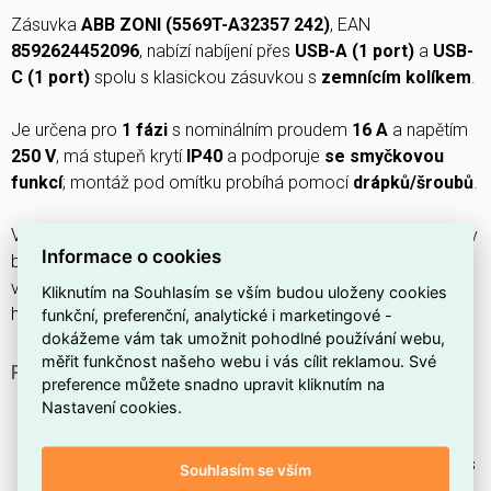
Zásuvka
ABB ZONI (5569T-A32357 242)
, EAN
8592624452096
, nabízí nabíjení přes
USB-A (1 port)
a
USB-
C (1 port)
spolu s klasickou zásuvkou s
zemnícím kolíkem
.
Je určena pro
1 fázi
s nominálním proudem
16 A
a napětím
250 V
, má stupeň krytí
IP40
a podporuje
se smyčkovou
funkcí
; montáž pod omítku probíhá pomocí
drápků/šroubů
.
Vyrobená z
termoplastu
s
matným lakovaným
povrchem v
Informace o cookies
barvě
pudrová
má rozměry
71 × 57,5 × 71 mm
(šířka ×
výška × hloubka) a vyžaduje instalační krabici minimální
Kliknutím na Souhlasím se vším budou uloženy cookies
hloubky
40 mm
.
funkční, preferenční, analytické i marketingové -
dokážeme vám tak umožnit pohodlné používání webu,
měřit funkčnost našeho webu i vás cílit reklamou. Své
PROČ SI VYBRAT TUTO ZÁSUVKU?
preference můžete snadno upravit kliknutím na
Umožňuje pohodlné dobíjení přístrojů přes
USB-A a
Nastavení cookies.
USB-C
.
Je vybavena ochranným kolíkem, tedy jde o
zásuvku s
Souhlasím se vším
kolíkem
pro běžné instalace.