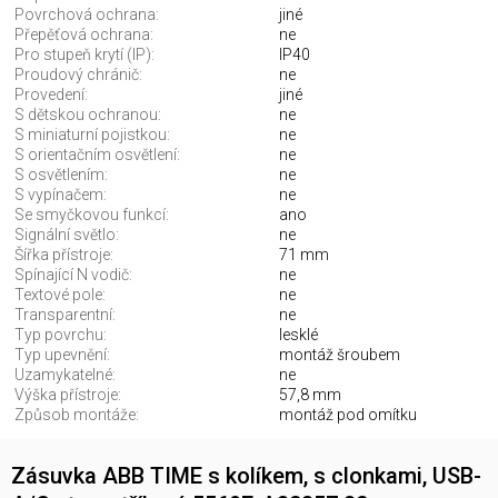
Povrchová ochrana:
jiné
Přepěťová ochrana:
ne
Pro stupeň krytí (IP):
IP40
Proudový chránič:
ne
Provedení:
jiné
S dětskou ochranou:
ne
S miniaturní pojistkou:
ne
S orientačním osvětlení:
ne
S osvětlením:
ne
S vypínačem:
ne
Se smyčkovou funkcí:
ano
Signální světlo:
ne
Šířka přístroje:
71 mm
Spínající N vodič:
ne
Textové pole:
ne
Transparentní:
ne
Typ povrchu:
lesklé
Typ upevnění:
montáž šroubem
Uzamykatelné:
ne
Výška přístroje:
57,8 mm
Způsob montáže:
montáž pod omítku
Zásuvka ABB TIME s kolíkem, s clonkami, USB-