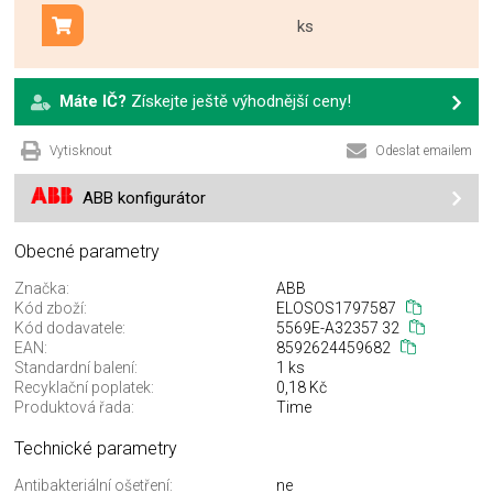
ks
Přidat do košíku
Máte IČ?
Získejte ještě výhodnější ceny!
Vytisknout
Odeslat emailem
ABB konfigurátor
Obecné parametry
Značka:
ABB
Kód zboží:
ELOSOS1797587
Kód dodavatele:
5569E-A32357 32
EAN:
8592624459682
Standardní balení:
1 ks
Recyklační poplatek:
0,18 Kč
Produktová řada:
Time
Technické parametry
Antibakteriální ošetření:
ne