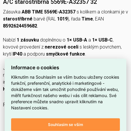
A/C starostříbrná 5569E-A32357 32
Zásuvka
ABB TIME 5569E-A32357
s kolíkem a clonkami je v
starostříbrné
barvě (RAL
1019
), řada
Time
, EAN
8592624459682
.
Nabízí
1 zásuvku
doplněnou o
1× USB-A
a
1× USB-C
,
kovové provedení z
nerezové oceli
s lesklým povrchem,
krytí
IP40
a podporu
smyčkové funkce
.
Informace o cookies
Je určena pro
montáž pod omítku
s upevněním šroubem,
rozměry
71×57,8×71 mm
(Š×V×H), minimální hloubka
Kliknutím na Souhlasím se vším budou uloženy cookies
instalační krabice
39,5 mm
a elektrické parametry
250 V
,
50
funkční, preferenční, analytické i marketingové -
Hz
,
1 fáze
.
dokážeme vám tak umožnit pohodlné používání webu,
měřit funkčnost našeho webu i vás cílit reklamou. Své
preference můžete snadno upravit kliknutím na
PROČ SI VYBRAT TUTO ZÁSUVKU?
Nastavení cookies.
Díky integrovaným
USB-A a USB-C
portům pohodlně
nabijete telefon nebo tablet bez nutnosti adaptérů.
Souhlasím se vším
Součástí je
uzemňovací kolík
, který umožňuje