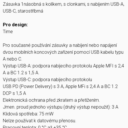
Zásuvka 1násobná s kolíkem, s clonkami, s nabíjením USB-A,
USB-C, starostříbrná
Pro design:
Time
Pro současné používání zásuvky a nabíjení nebo napájení
dvou mobilních koncových zařízení pomocí USB kabelu typu
A nebo C.
Výstup USB-A: podpora nabíjecího protokolu Apple MFI s 2,4
A a BC 1.2 s 1,5 A.
Výstup USB-C: podpora nabíjecího protokolu
USB PD (Power Delivery) s 3 A, Apple MFi s 2,4 A a BC 1.2
DCP s 1,5 A
Elektronická ochrana před zkratem a přetížením.
Jmen. proud jednoho výstupu (druhý výstup nepoužit): 3 A
Klidová spotřeba: 75 mW
Nelze používat k datovému přenosu.
Pracovní teplota: 0 °C až +35 °C