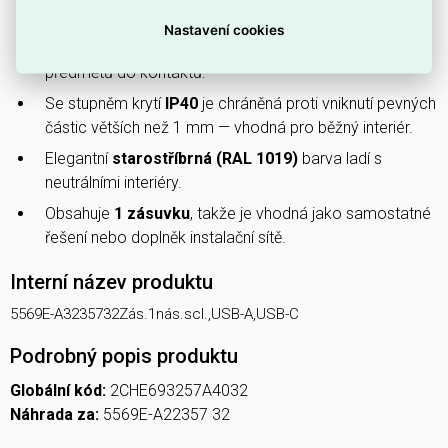
bezpečné připojení ochranného vodiče.
Nastavení cookies
Vybavená
clonkami
, které snižují riziko vniknutí cizích
předmětů do kontaktů.
Se stupněm krytí
IP40
je chráněná proti vniknutí pevných
částic větších než 1 mm — vhodná pro běžný interiér.
Elegantní
starostříbrná (RAL 1019)
barva ladí s
neutrálními interiéry.
Obsahuje
1 zásuvku
, takže je vhodná jako samostatné
řešení nebo doplněk instalační sítě.
Interní název produktu
5569E-A3235732Zás.1nás.scl.,USB-A,USB-C
Podrobný popis produktu
Globální kód:
2CHE693257A4032
Náhrada za:
5569E-A22357 32