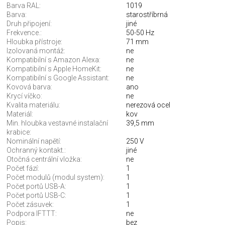
Barva RAL:
1019
Barva:
starostříbrná
Druh připojení:
jiné
Frekvence.:
50-50 Hz
Hloubka přístroje:
71 mm
Izolovaná montáž:
ne
Kompatibilní s Amazon Alexa:
ne
Kompatibilní s Apple HomeKit:
ne
Kompatibilní s Google Assistant:
ne
Kovová barva:
ano
Krycí víčko:
ne
Kvalita materiálu:
nerezová ocel
Materiál:
kov
Min. hloubka vestavné instalační
39,5 mm
krabice:
Nominální napětí:
250 V
Ochranný kontakt.:
jiné
Otočná centrální vložka:
ne
Počet fází:
1
Počet modulů (modul system):
1
Počet portů USB-A:
1
Počet portů USB-C:
1
Počet zásuvek:
1
Podpora IFTTT:
ne
Popis:
bez