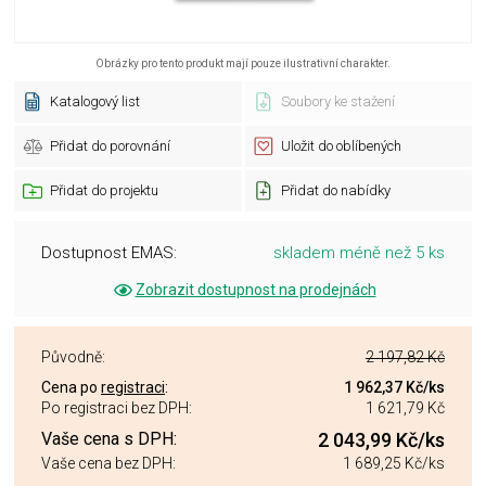
Obrázky pro tento produkt mají pouze ilustrativní charakter.
Katalogový list
Soubory ke stažení
Přidat do porovnání
Uložit do oblíbených
Přidat do projektu
Přidat do nabídky
Dostupnost EMAS:
skladem méně než 5 ks
Zobrazit dostupnost na prodejnách
Původně:
2 197,82 Kč
Cena po
registraci
:
1 962,37 Kč
/ks
Po registraci bez DPH:
1 621,79 Kč
Vaše cena s DPH:
2 043,99 Kč
/ks
Vaše cena bez DPH:
1 689,25 Kč
/ks