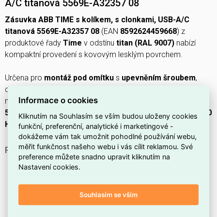
A/C titanová 5569E-A32357 08
Zásuvka ABB TIME s kolíkem, s clonkami, USB-A/C
titanová 5569E-A32357 08
(EAN
8592624459668
) z
produktové řady
Time
v odstínu
titan (RAL 9007)
nabízí
kompaktní provedení s kovovým lesklým povrchem.
Určena pro
montáž pod omítku
s
upevněním šroubem
,
disponuje
1 zásuvkou
,
1× USB-A + 1× USB-C
, krytím
IP40
,
Informace o cookies
materiálem
nerezová ocel
, rozměry
šířka 71 mm × výška
57,8 mm × hloubka 71 mm
, provozními hodnotami
250 V, 50
Kliknutím na Souhlasím se vším budou uloženy cookies
Hz
a
smyčkovou funkcí
.
funkční, preferenční, analytické i marketingové -
dokážeme vám tak umožnit pohodlné používání webu,
měřit funkčnost našeho webu i vás cílit reklamou. Své
PROČ SI VYBRAT TUTO ZÁSUVKU?
preference můžete snadno upravit kliknutím na
Zásuvka obsahuje
integrované USB‑A a USB‑C porty
Nastavení cookies.
pro pohodlné nabíjení telefonů a tabletů přímo ze stěny.
Je opatřena
ochranným kolíkem
pro bezpečné
Souhlasím se vším
uzemnění připojených spotřebičů.