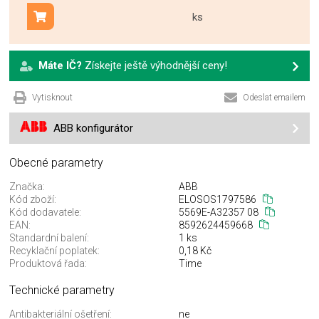
ks
Přidat do košíku
Máte IČ?
Získejte ještě výhodnější ceny!
Vytisknout
Odeslat emailem
ABB konfigurátor
Obecné parametry
Značka:
ABB
Kód zboží:
ELOSOS1797586
Kód dodavatele:
5569E-A32357 08
EAN:
8592624459668
Standardní balení:
1 ks
Recyklační poplatek:
0,18 Kč
Produktová řada:
Time
Technické parametry
Antibakteriální ošetření:
ne