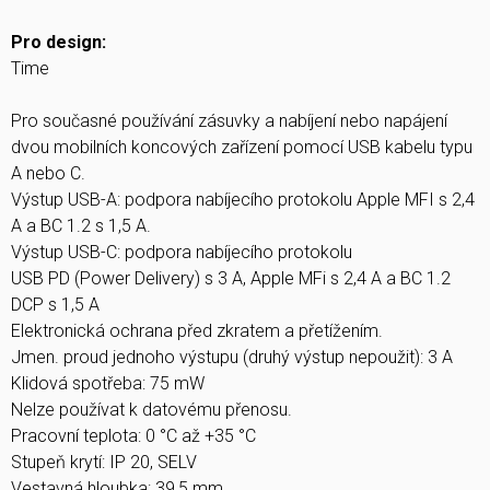
Pro design:
Time
Pro současné používání zásuvky a nabíjení nebo napájení
dvou mobilních koncových zařízení pomocí USB kabelu typu
A nebo C.
Výstup USB-A: podpora nabíjecího protokolu Apple MFI s 2,4
A a BC 1.2 s 1,5 A.
Výstup USB-C: podpora nabíjecího protokolu
USB PD (Power Delivery) s 3 A, Apple MFi s 2,4 A a BC 1.2
DCP s 1,5 A
Elektronická ochrana před zkratem a přetížením.
Jmen. proud jednoho výstupu (druhý výstup nepoužit): 3 A
Klidová spotřeba: 75 mW
Nelze používat k datovému přenosu.
Pracovní teplota: 0 °C až +35 °C
Stupeň krytí: IP 20, SELV
Vestavná hloubka: 39,5 mm