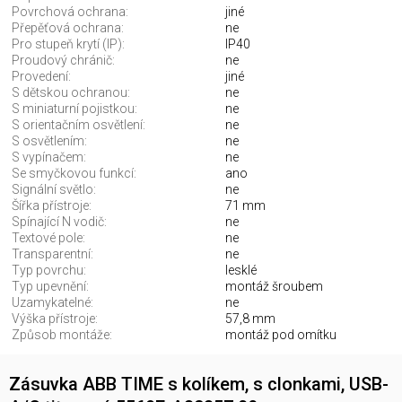
Povrchová ochrana:
jiné
Přepěťová ochrana:
ne
Pro stupeň krytí (IP):
IP40
Proudový chránič:
ne
Provedení:
jiné
S dětskou ochranou:
ne
S miniaturní pojistkou:
ne
S orientačním osvětlení:
ne
S osvětlením:
ne
S vypínačem:
ne
Se smyčkovou funkcí:
ano
Signální světlo:
ne
Šířka přístroje:
71 mm
Spínající N vodič:
ne
Textové pole:
ne
Transparentní:
ne
Typ povrchu:
lesklé
Typ upevnění:
montáž šroubem
Uzamykatelné:
ne
Výška přístroje:
57,8 mm
Způsob montáže:
montáž pod omítku
Zásuvka ABB TIME s kolíkem, s clonkami, USB-