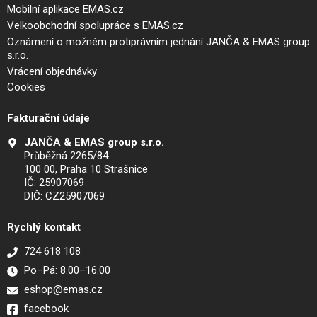
Mobilní aplikace EMAS.cz
Velkoobchodní spolupráce s EMAS.cz
Oznámení o možném protiprávním jednání JANČA & EMAS group
s.r.o.
Vrácení objednávky
Cookies
Fakturační údaje
JANČA & EMAS group s.r.o.
Průběžná 2265/84
100 00, Praha 10 Strašnice
IČ: 25907069
DIČ: CZ25907069
Rychlý kontakt
724 618 108
Po–Pá: 8.00–16.00
eshop@emas.cz
facebook