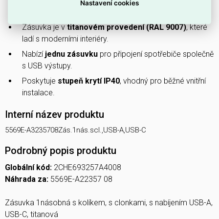
Má
clonky
, které zabraňují přístupu cizích předmětů do
Nastavení cookies
kontaktů a zvyšují bezpečnost.
Zásuvka je v
titanovém provedení (RAL 9007)
, které
ladí s moderními interiéry.
Nabízí
jednu zásuvku
pro připojení spotřebiče společně
s USB výstupy.
Poskytuje
stupeň krytí IP40
, vhodný pro běžné vnitřní
instalace.
Interní název produktu
5569E-A3235708Zás.1nás.scl.,USB-A,USB-C
Podrobný popis produktu
Globální kód:
2CHE693257A4008
Náhrada za:
5569E-A22357 08
Zásuvka 1násobná s kolíkem, s clonkami, s nabíjením USB-A,
USB-C, titanová