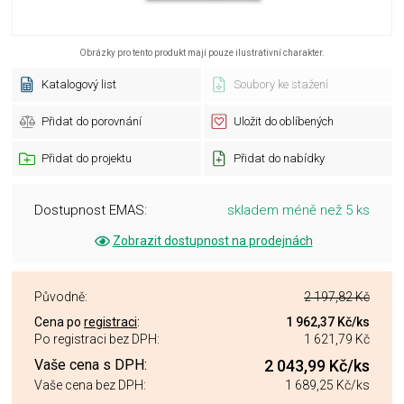
Obrázky pro tento produkt mají pouze ilustrativní charakter.
Katalogový list
Soubory ke stažení
Přidat do porovnání
Uložit do oblíbených
Přidat do projektu
Přidat do nabídky
Dostupnost EMAS:
skladem méně než 5 ks
Zobrazit dostupnost na prodejnách
Původně:
2 197,82 Kč
Cena po
registraci
:
1 962,37 Kč
/ks
Po registraci bez DPH:
1 621,79 Kč
Vaše cena s DPH:
2 043,99 Kč
/ks
Vaše cena bez DPH:
1 689,25 Kč
/ks