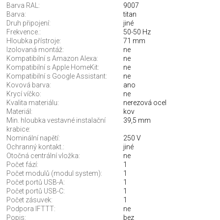
Barva RAL:
9007
Barva:
titan
Druh připojení:
jiné
Frekvence.:
50-50 Hz
Hloubka přístroje:
71 mm
Izolovaná montáž:
ne
Kompatibilní s Amazon Alexa:
ne
Kompatibilní s Apple HomeKit:
ne
Kompatibilní s Google Assistant:
ne
Kovová barva:
ano
Krycí víčko:
ne
Kvalita materiálu:
nerezová ocel
Materiál:
kov
Min. hloubka vestavné instalační
39,5 mm
krabice:
Nominální napětí:
250 V
Ochranný kontakt.:
jiné
Otočná centrální vložka:
ne
Počet fází:
1
Počet modulů (modul system):
1
Počet portů USB-A:
1
Počet portů USB-C:
1
Počet zásuvek:
1
Podpora IFTTT:
ne
Popis:
bez