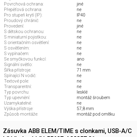
Povrchová ochrana:
jiné
Přepěťová ochrana:
ne
Pro stupeň krytí (IP):
IP40
Proudový chránič:
ne
Provedení:
jiné
S dětskou ochranou:
ne
S miniaturní pojistkou:
ne
S orientačním osvětlení:
ne
S osvětlením:
ne
S vypínačem:
ne
Se smyčkovou funkcí:
ano
Signální světlo:
ne
Šířka přístroje:
71 mm
Spínající N vodič:
ne
Textové pole:
ne
Transparentní:
ne
Typ povrchu:
lesklé
Typ upevnění:
montáž šroubem
Uzamykatelné:
ne
Výška přístroje:
57,8 mm
Způsob montáže:
montáž pod omítku
Zásuvka ABB ELEM/TIME s clonkami, USB-A/C