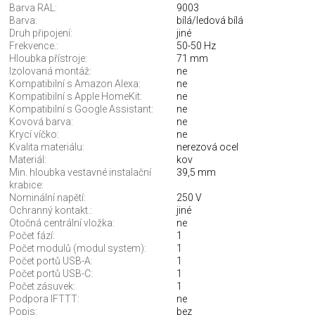
Barva RAL:
9003
Barva:
bílá/ledová bílá
Druh připojení:
jiné
Frekvence.:
50-50 Hz
Hloubka přístroje:
71 mm
Izolovaná montáž:
ne
Kompatibilní s Amazon Alexa:
ne
Kompatibilní s Apple HomeKit:
ne
Kompatibilní s Google Assistant:
ne
Kovová barva:
ne
Krycí víčko:
ne
Kvalita materiálu:
nerezová ocel
Materiál:
kov
Min. hloubka vestavné instalační
39,5 mm
krabice:
Nominální napětí:
250 V
Ochranný kontakt.:
jiné
Otočná centrální vložka:
ne
Počet fází:
1
Počet modulů (modul system):
1
Počet portů USB-A:
1
Počet portů USB-C:
1
Počet zásuvek:
1
Podpora IFTTT:
ne
Popis:
bez