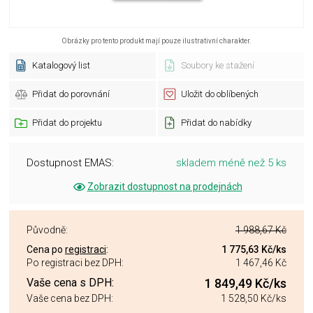
Obrázky pro tento produkt mají pouze ilustrativní charakter.
Katalogový list
Soubory ke stažení
Přidat do porovnání
Uložit do oblíbených
Přidat do projektu
Přidat do nabídky
Dostupnost EMAS:
skladem méně než 5 ks
Zobrazit dostupnost na prodejnách
Původně:
1 988,67 Kč
Cena po
registraci
:
1 775,63 Kč
/ks
Po registraci bez DPH:
1 467,46 Kč
Vaše cena s DPH:
1 849,49 Kč
/ks
Vaše cena bez DPH:
1 528,50 Kč
/ks