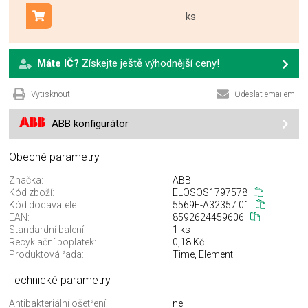
ks
Přidat do košíku
Máte IČ?
Získejte ještě výhodnější ceny!
Vytisknout
Odeslat emailem
ABB konfigurátor
Obecné parametry
Značka:
ABB
Kód zboží:
ELOSOS1797578
Kód dodavatele:
5569E-A32357 01
EAN:
8592624459606
Standardní balení:
1 ks
Recyklační poplatek:
0,18 Kč
Produktová řada:
Time, Element
Technické parametry
Antibakteriální ošetření:
ne