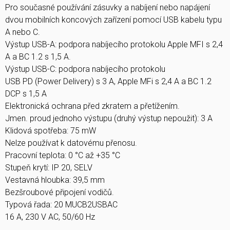
Pro současné používání zásuvky a nabíjení nebo napájení
dvou mobilních koncových zařízení pomocí USB kabelu typu
A nebo C.
Výstup USB-A: podpora nabíjecího protokolu Apple MFI s 2,4
A a BC 1.2 s 1,5 A.
Výstup USB-C: podpora nabíjecího protokolu
USB PD (Power Delivery) s 3 A, Apple MFi s 2,4 A a BC 1.2
DCP s 1,5 A
Elektronická ochrana před zkratem a přetížením.
Jmen. proud jednoho výstupu (druhý výstup nepoužit): 3 A
Klidová spotřeba: 75 mW
Nelze používat k datovému přenosu.
Pracovní teplota: 0 °C až +35 °C
Stupeň krytí: IP 20, SELV
Vestavná hloubka: 39,5 mm
Bezšroubové připojení vodičů.
Typová řada: 20 MUCB2USBAC
16 A, 230 V AC, 50/60 Hz