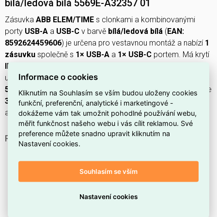
bílá/ledová bílá 5569E-A32357 01
Zásuvka
ABB ELEM/TIME
s clonkami a kombinovanými
porty
USB-A
a
USB-C
v barvě
bílá/ledová bílá
(
EAN:
8592624459606
) je určena pro vestavnou montáž a nabízí
1
zásuvku
společně s
1× USB-A
a
1× USB-C
portem. Má krytí
IP40
, provedení z
kovu
s povrchem z
nerezové oceli
,
Informace o cookies
upevnění šroubem pro montáž pod omítku, rozměry
71 ×
57,8 × 71 mm
(Š × V × H), minimální hloubku instalační krabice
Kliknutím na Souhlasím se vším budou uloženy cookies
39,5 mm
, podporuje
smyčkovou funkci
a pracuje při
250 V
funkční, preferenční, analytické i marketingové -
a
50 Hz
.
dokážeme vám tak umožnit pohodlné používání webu,
měřit funkčnost našeho webu i vás cílit reklamou. Své
preference můžete snadno upravit kliknutím na
PROČ SI VYBRAT TUTO ZÁSUVKU?
Nastavení cookies.
Tento model patří do produktových řad
Time
a
Element
.
Souhlasím se vším
Jde o zásuvku
s clonkami
, která zvyšuje bezpečnost
při běžném používání.
Nastavení cookies
Umožňuje pohodlné nabíjení přes
USB-A i USB-C
.