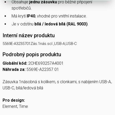
Obsahuje
jednu zásuvku
pro běžné připojení
spotřebičů.
Má krytí
IP40
, vhodné pro vnitřní instalace.
Je v odstínu
bílá / ledová bílá (RAL 9003)
.
Interní název produktu
5569E-A3235701Zás.1nás.scl.,USB-A,USB-C
Podrobný popis produktu
Globální kód:
2CHE693257A4001
Náhrada za:
5569E-A22357 01
Zásuvka 1násobná s kolíkem, s clonkami, s nabíjením USB-A,
USB-C, bílá/ledová bílá
Pro design:
Element, Time