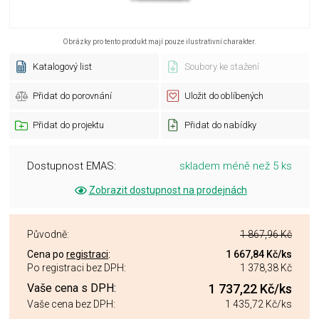
Obrázky pro tento produkt mají pouze ilustrativní charakter.
Katalogový list
Soubory ke stažení
Přidat do porovnání
Uložit do oblíbených
Přidat do projektu
Přidat do nabídky
Dostupnost EMAS:
skladem méně než 5 ks
Zobrazit dostupnost na prodejnách
Původně:
1 867,96 Kč
Cena po
registraci
:
1 667,84 Kč
/ks
Po registraci bez DPH:
1 378,38 Kč
Vaše cena s DPH:
1 737,22 Kč
/ks
Vaše cena bez DPH:
1 435,72 Kč
/ks