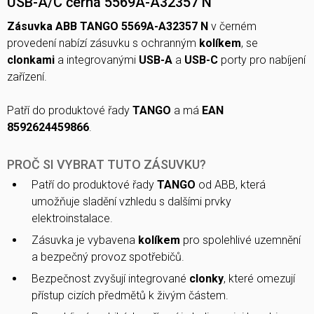
USB-A/C černá 5569A-A32357 N
Zásuvka ABB TANGO 5569A-A32357 N
v černém
provedení nabízí zásuvku s ochranným
kolíkem
, se
clonkami
a integrovanými
USB-A
a
USB-C
porty pro nabíjení
zařízení.
Patří do produktové řady
TANGO
a má
EAN
8592624459866
.
PROČ SI VYBRAT TUTO ZÁSUVKU?
Patří do produktové řady
TANGO
od ABB, která
umožňuje sladění vzhledu s dalšími prvky
elektroinstalace.
Zásuvka je vybavena
kolíkem
pro spolehlivé uzemnění
a bezpečný provoz spotřebičů.
Bezpečnost zvyšují integrované
clonky
, které omezují
přístup cizích předmětů k živým částem.