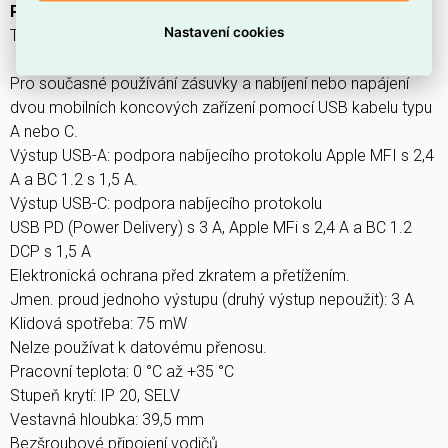
Pro design:
Nastavení cookies
Tango
Pro současné používání zásuvky a nabíjení nebo napájení
dvou mobilních koncových zařízení pomocí USB kabelu typu
A nebo C.
Výstup USB-A: podpora nabíjecího protokolu Apple MFI s 2,4
A a BC 1.2 s 1,5 A.
Výstup USB-C: podpora nabíjecího protokolu
USB PD (Power Delivery) s 3 A, Apple MFi s 2,4 A a BC 1.2
DCP s 1,5 A
Elektronická ochrana před zkratem a přetížením.
Jmen. proud jednoho výstupu (druhý výstup nepoužit): 3 A
Klidová spotřeba: 75 mW
Nelze používat k datovému přenosu.
Pracovní teplota: 0 °C až +35 °C
Stupeň krytí: IP 20, SELV
Vestavná hloubka: 39,5 mm
Bezšroubové připojení vodičů.