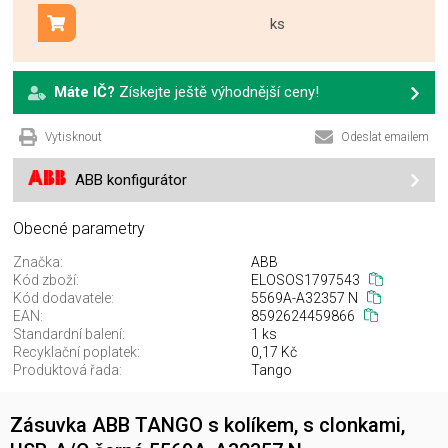
ks
Přidat do košíku
Máte IČ?
Získejte ještě výhodnější ceny!
Vytisknout
Odeslat emailem
ABB konfigurátor
Obecné parametry
Značka:
ABB
Kód zboží:
ELOSOS1797543
Kód dodavatele:
5569A-A32357 N
EAN:
8592624459866
Standardní balení:
1 ks
Recyklační poplatek:
0,17 Kč
Produktová řada:
Tango
Zásuvka ABB TANGO s kolíkem, s clonkami,