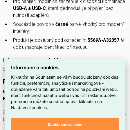
Pro nabíjení mobilních zařízení je k dispozici kombinace
USB-A a USB-C
, která zjednodušuje připojení bez
nutnosti adaptérů.
Součástí je povrch v
černé
barvě, vhodný pro moderní
interiéry.
Produkt je dostupný pod označením
5569A-A32357 N
,
což usnadňuje identifikaci při nákupu.
Interní název produktu
Informace o cookies
5569A-A32357NZás.1nás.scl.,USB-A,USB-C
Kliknutím na Souhlasím se vším budou uloženy cookies
Podrobný popis produktu
funkční, preferenční, analytické i marketingové -
dokážeme vám tak umožnit pohodlné používání webu,
Globální kód:
2CHA693257A4509
měřit funkčnost našeho webu i vás cílit reklamou. Své
Náhrada za:
5569A-A22357 N
preference můžete snadno upravit kliknutím na
Nastavení cookies.
Zásuvka 1násobná s kolíkem, s clonkami, s nabíjením USB-A,
USB-C, černá
Souhlasím se vším