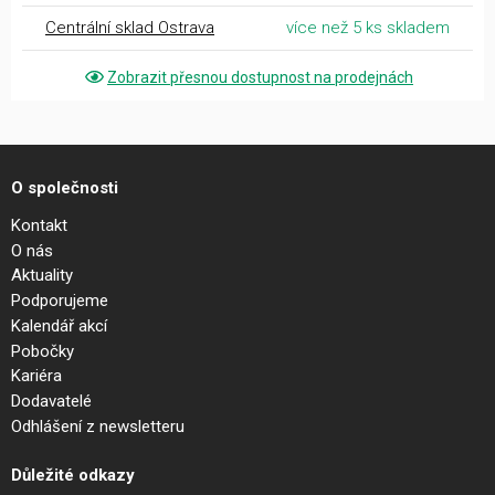
Centrální sklad Ostrava
více než 5 ks skladem
Zobrazit přesnou dostupnost na prodejnách
O společnosti
Kontakt
O nás
Aktuality
Podporujeme
Kalendář akcí
Pobočky
Kariéra
Dodavatelé
Odhlášení z newsletteru
Důležité odkazy