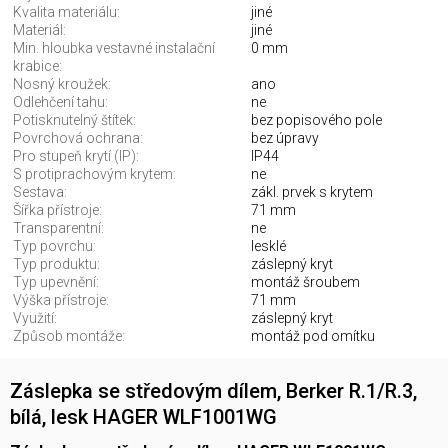
Kvalita materiálu:
jiné
Materiál:
jiné
Min. hloubka vestavné instalační
0 mm
krabice:
Nosný kroužek:
ano
Odlehčení tahu:
ne
Potisknutelný štítek:
bez popisového pole
Povrchová ochrana:
bez úpravy
Pro stupeň krytí (IP):
IP44
S protiprachovým krytem:
ne
Sestava:
zákl. prvek s krytem
Šířka přístroje:
71 mm
Transparentní:
ne
Typ povrchu:
lesklé
Typ produktu:
záslepný kryt
Typ upevnění:
montáž šroubem
Výška přístroje:
71 mm
Využití:
záslepný kryt
Způsob montáže:
montáž pod omítku
Záslepka se středovým dílem, Berker R.1/R.3,
bílá, lesk HAGER WLF1001WG