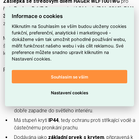
Záslepka se středovým dílem HAGER WLF1001WG
pro
řadu
Berker R.1/R.3
v provedení
bílá lesk (RAL 9010)
,
EAN
Informace o cookies
3250610090992
, určená pro
montáž pod omítku
jako
záslepný kryt.
Kliknutím na Souhlasím se vším budou uloženy cookies
funkční, preferenční, analytické i marketingové -
Má
stupeň krytí IP44
, rozměry
71 × 71 × 9,4 mm
, upevnění
dokážeme vám tak umožnit pohodlné používání webu,
šroubem, obsahuje
nosný kroužek
a je
bez halogenů
s
měřit funkčnost našeho webu i vás cílit reklamou. Své
preference můžete snadno upravit kliknutím na
lesklým povrchem.
Nastavení cookies.
PROČ ZVOLIT TUTO ZÁSLEPKU?
Souhlasím se vším
Jedná se o
záslepku se středovým dílem
, vhodnou
tam, kde není požadována zásuvka nebo ovládací
Nastavení cookies
prvek.
Dodávána v
bílé barvě s lesklým povrchem
, která
dobře zapadne do světlého interiéru.
Má stupeň krytí
IP44
, tedy ochranu proti stříkající vodě a
částečnému pronikání prachu.
Dodávána jako
základní prvek s krytem
, připravená k