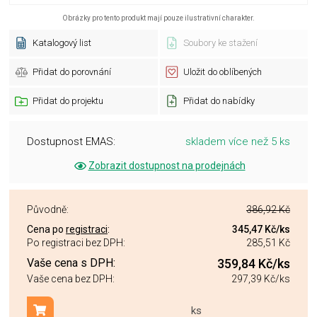
Obrázky pro tento produkt mají pouze ilustrativní charakter.
Katalogový list
Soubory ke stažení
Přidat do porovnání
Uložit do oblíbených
Přidat do projektu
Přidat do nabídky
Dostupnost EMAS:
skladem více než 5 ks
Zobrazit dostupnost na prodejnách
Původně:
386,92 Kč
Cena po
registraci
:
345,47 Kč
/ks
Po registraci bez DPH:
285,51 Kč
Vaše cena s DPH:
359,84 Kč
/ks
Vaše cena bez DPH:
297,39 Kč
/ks
ks
Přidat do košíku