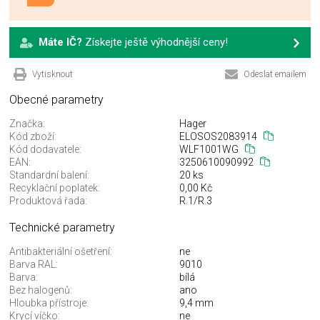
Máte IČ?
Získejte ještě výhodnější ceny!
Vytisknout
Odeslat emailem
Obecné parametry
Značka:
Hager
Kód zboží:
ELOSOS2083914
Kód dodavatele:
WLF1001WG
EAN:
3250610090992
Standardní balení:
20 ks
Recyklační poplatek:
0,00 Kč
Produktová řada:
R.1/R.3
Technické parametry
Antibakteriální ošetření:
ne
Barva RAL:
9010
Barva:
bílá
Bez halogenů:
ano
Hloubka přístroje:
9,4 mm
Krycí víčko:
ne