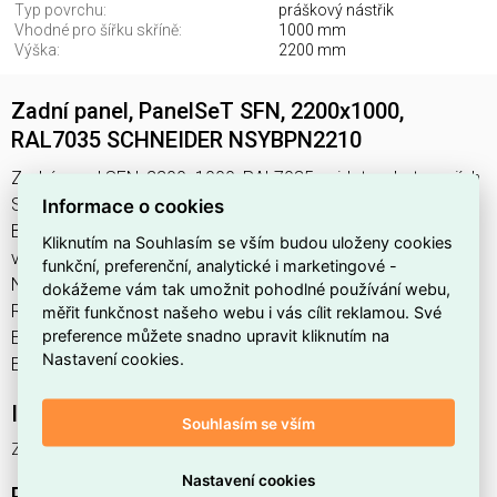
Typ povrchu:
práškový nástřik
Vhodné pro šířku skříně:
1000 mm
Výška:
2200 mm
Zadní panel, PanelSeT SFN, 2200x1000,
RAL7035 SCHNEIDER NSYBPN2210
Zadní panel SFN, 2200x1000, RAL7035 najdete v kategoriích
Skříně, rozvodnice, Příslušenství pro skříně a rozvaděče,
Informace o cookies
Bočnice, Rozvodnice, výkonové spínací a jistící prvky,
Kliknutím na Souhlasím se vším budou uloženy cookies
výrobce Schneider, EAN 3606486104736, kód dodavatele
funkční, preferenční, analytické i marketingové -
NSYBPN2210. Zadní panel, PanelSeT SFN, 2200x1000,
dokážeme vám tak umožnit pohodlné používání webu,
RAL7035 SCHNEIDER NSYBPN2210 nabízíme od 1 ks. Kód
měřit funkčnost našeho webu i vás cílit reklamou. Své
preference můžete snadno upravit kliknutím na
EMAS Zadní panel SFN, 2200x1000, RAL7035 je
Nastavení cookies.
ELOSOS1872180.
Interní název produktu
Souhlasím se vším
Zadní panel SFN, 2200x1000, RAL7035
Nastavení cookies
Podrobný popis produktu