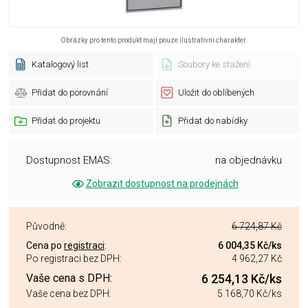
Obrázky pro tento produkt mají pouze ilustrativní charakter.
Katalogový list
Soubory ke stažení
Přidat do porovnání
Uložit do oblíbených
Přidat do projektu
Přidat do nabídky
Dostupnost EMAS:
na objednávku
Zobrazit dostupnost na prodejnách
Původně:
6 724,87 Kč
Cena po
registraci
:
6 004,35 Kč
/ks
Po registraci bez DPH:
4 962,27 Kč
Vaše cena s DPH:
6 254,13 Kč
/ks
Vaše cena bez DPH:
5 168,70 Kč
/ks