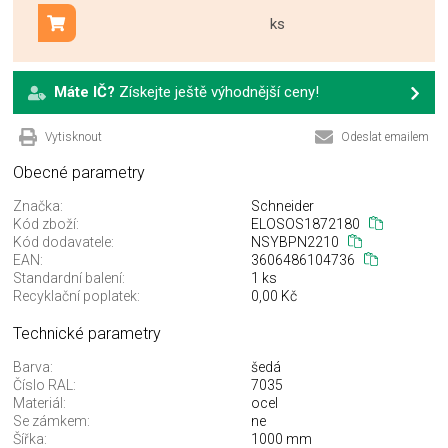
ks
Přidat do košíku
Máte IČ?
Získejte ještě výhodnější ceny!
Vytisknout
Odeslat emailem
Obecné parametry
Značka:
Schneider
Kód zboží:
ELOSOS1872180
Kód dodavatele:
NSYBPN2210
EAN:
3606486104736
Standardní balení:
1 ks
Recyklační poplatek:
0,00 Kč
Technické parametry
Barva:
šedá
Číslo RAL:
7035
Materiál:
ocel
Se zámkem:
ne
Šířka:
1000 mm