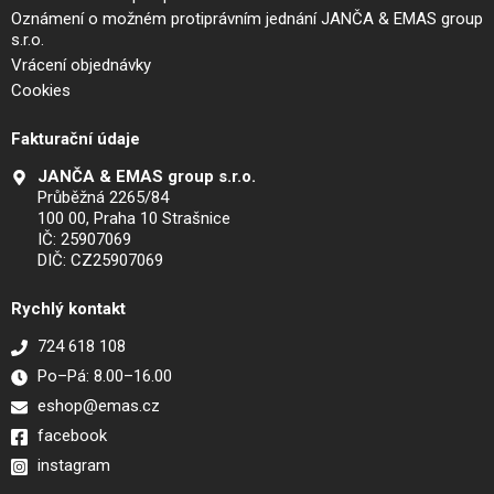
Oznámení o možném protiprávním jednání JANČA & EMAS group
s.r.o.
Vrácení objednávky
Cookies
Fakturační údaje
JANČA & EMAS group s.r.o.
Průběžná 2265/84
100 00, Praha 10 Strašnice
IČ: 25907069
DIČ: CZ25907069
Rychlý kontakt
724 618 108
Po–Pá: 8.00–16.00
eshop@emas.cz
facebook
instagram