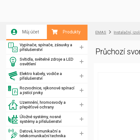
Můj účet
Produkty
EMAS
Instalační, izo
Vypínače, spínače, zásuvky a
příslušenství
Průchozí sv
Svítidla, světelné zdroje a LED
osvětlení
Elektro kabely, vodiče a
příslušenství
Rozvodnice, výkonové spínací
a jistící prvky
Uzemnění, hromosvody a
přepěťové ochrany
Úložné systémy, nosné
systémy a příslušenství
Datová, komunikační a
telekomunikační technika