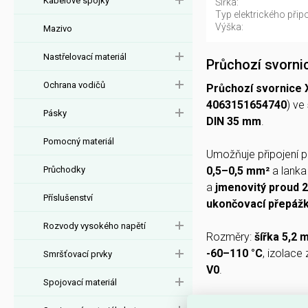
Kabelové spojky
Šířka:
Typ elektrického připo
Výška:
Mazivo
Nastřelovací materiál
Průchozí svorn
Ochrana vodičů
Průchozí svornice
4063151654740
) ve
Pásky
DIN 35 mm
.
Pomocný materiál
Umožňuje připojení 
Průchodky
0,5–0,5 mm²
a lank
a
jmenovitý proud 
Příslušenství
ukončovací přepáž
Rozvody vysokého napětí
Rozměry:
šířka 5,2
-60–110 °C
, izolace
Smršťovací prvky
V0
.
Spojovací materiál
PROČ SI VYBRAT