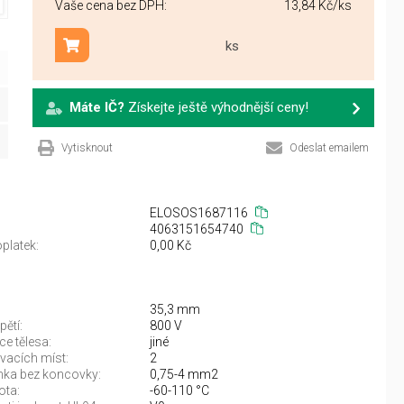
Vaše cena bez DPH:
13,84 Kč
/ks
ks
Přidat do košíku
Máte IČ?
Získejte ještě výhodnější ceny!
Vytisknout
Odeslat emailem
ELOSOS1687116
4063151654740
platek:
0,00 Kč
35,3 mm
ětí:
800 V
ce tělesa:
jiné
vacích míst:
2
anka bez koncovky:
0,75-4 mm2
ota:
-60-110 °C