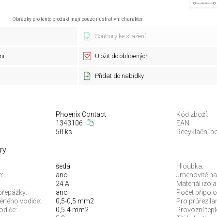
Obrázky pro tento produkt mají pouze ilustrativní charakter.
Soubory ke stažení
ní
Uložit do oblíbených
Přidat do nabídky
Phoenix Contact
Kód zboží:
1343106
EAN:
50 ks
Recyklační po
ry
šedá
Hloubka:
e:
ano
Jmenovité nap
24 A
Materiál izola
přepážky:
ano
Počet připojo
něného vodiče:
0,5-0,5 mm2
Pro průřez l
odiče:
0,5-4 mm2
Provozní tepl