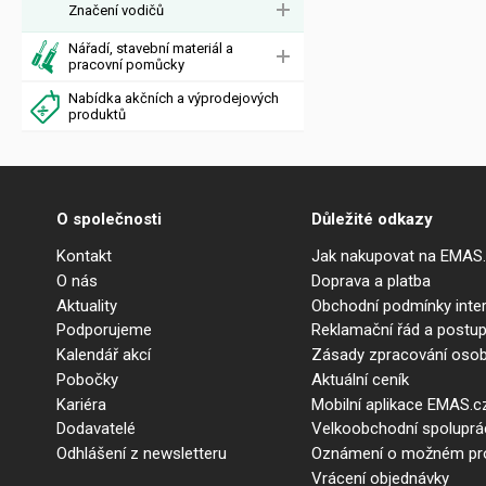
Značení vodičů
Nářadí, stavební materiál a
pracovní pomůcky
Nabídka akčních a výprodejových
produktů
O společnosti
Důležité odkazy
Kontakt
Jak nakupovat na EMAS
O nás
Doprava a platba
Aktuality
Obchodní podmínky int
Podporujeme
Reklamační řád a postup
Kalendář akcí
Zásady zpracování osob
Pobočky
Aktuální ceník
Kariéra
Mobilní aplikace EMAS.c
Dodavatelé
Velkoobchodní spolupr
Odhlášení z newsletteru
Oznámení o možném prot
Vrácení objednávky