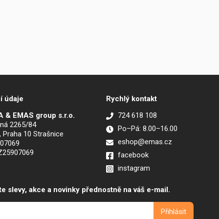
í údaje
Rychlý kontakt
 & EMAS group s.r.o.
724 618 108
ná 2265/84
Po–Pá: 8.00–16.00
, Praha 10 Strašnice
eshop@emas.cz
907069
CZ25907069
facebook
instagram
te slevy, akce a novinky přednostně na váš e-mail.