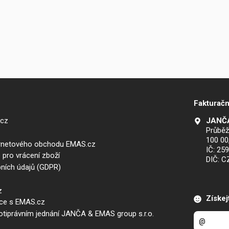
Fakturačn
.cz
JANČA
Průběž
100 00
ernetového obchodu EMAS.cz
IČ: 25
 pro vrácení zboží
DIČ: 
ních údajů (GDPR)
z
Získej
áce s EMAS.cz
iprávním jednání JANČA & EMAS group s.r.o.