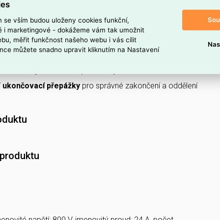
ies
dé barvě
, která usnadňuje vizuální začlenění do
Sou
m se vším budou uloženy cookies funkční,
ké i marketingové - dokážeme vám tak umožnit
pojovací místa
pro snadné vedení vodičů.
bu, měřit funkčnost našeho webu i vás cílit
Nas
nce můžete snadno upravit kliknutím na Nastavení
evné vodiče v rozsahu průřezů
0,5–4 mm²
.
ení lankových vodičů o průřezu
0,5 mm²
.
í
ukončovací přepážky
pro správné zakončení a oddělení
oduktu
 produktu
enovité napětí: 800 V, jmenovitý proud: 24 A, počet