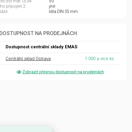
sti izol mat. UL94:
V0
ho připojení 2:
jiné
áže:
lišta DIN 35 mm
DOSTUPNOST NA PRODEJNÁCH
Dostupnost centrální sklady EMAS
Centrální sklad Ostrava
1 000 a více ks
Zobrazit přesnou dostupnost na prodejnách