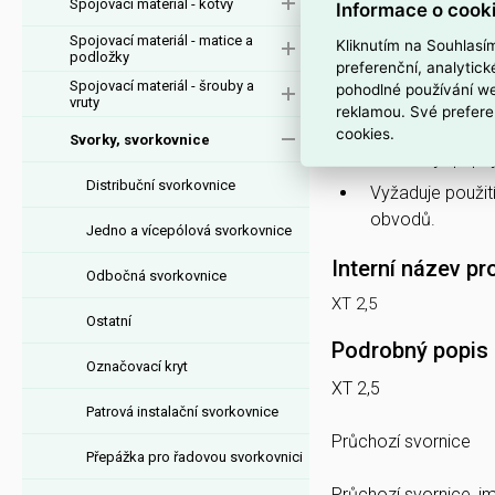
Spojovací materiál - kotvy
Informace o cook
Dodává se v
še
Spojovací materiál - matice a
Kliknutím na Souhlasí
rozvaděče.
podložky
preferenční, analytic
Spojovací materiál - šrouby a
Poskytuje
2 při
pohodlné používání we
vruty
reklamou. Své prefere
Je určena pro p
cookies.
Svorky, svorkovnice
Umožňuje připoj
Distribuční svorkovnice
Vyžaduje použit
obvodů.
Jedno a vícepólová svorkovnice
Interní název pr
Odbočná svorkovnice
XT 2,5
Ostatní
Podrobný popis
Označovací kryt
XT 2,5
Patrová instalační svorkovnice
Průchozí svornice
Přepážka pro řadovou svorkovnici
Průchozí svornice, jm