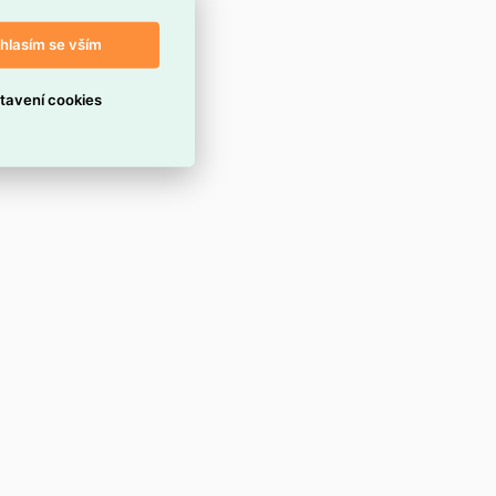
hlasím se vším
tavení cookies