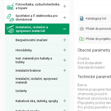
Fotovoltaika, vzduchotechnika
a topení
Spotřební a IT elektronika pro
Katalogový list
domácnost
Instalační, izolační a
Přidat do porovná
spojovací materiál
Přidat do projektu
Bezpečnostní značení
Obecné parametry
Hmoždinky
Inst. materiál pro kabely a
Značka:
trubky
Kód dodavatele:
Standardní balení:
Instalační krabice
Technické paramet
Instalační, izolační, spojovací
materiál
Barva:
Interně propojené fáz
Izolanty
Jmenovitý proud In:
Nutnost ukončovací 
Kabelová oka, dutinky, spojky
Připojitelný průřez la
Pro průřez pevného v