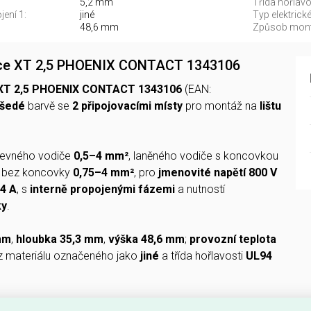
5,2 mm
Třída hořlavo
jení 1:
jiné
Typ elektrické
48,6 mm
Způsob mont
ice XT 2,5 PHOENIX CONTACT 1343106
 XT 2,5 PHOENIX CONTACT 1343106
(EAN:
šedé
barvě se
2 připojovacími místy
pro montáž na
lištu
pevného vodiče
0,5–4 mm²
, laněného vodiče s koncovkou
a bez koncovky
0,75–4 mm²
, pro
jmenovité napětí 800 V
24 A
, s
interně propojenými fázemi
a nutností
ky
.
 mm
,
hloubka 35,3 mm
,
výška 48,6 mm
;
provozní teplota
 z materiálu označeného jako
jiné
a třída hořlavosti
UL94
 TUTO PRŮCHOZÍ SVORNICI?