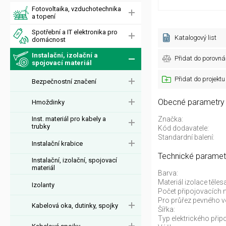
Fotovoltaika, vzduchotechnika
a topení
Spotřební a IT elektronika pro
Katalogový list
domácnost
Instalační, izolační a
Přidat do porovná
spojovací materiál
Přidat do projektu
Bezpečnostní značení
Obecné parametry
Hmoždinky
Inst. materiál pro kabely a
Značka:
trubky
Kód dodavatele:
Standardní balení:
Instalační krabice
Technické paramet
Instalační, izolační, spojovací
materiál
Barva:
Materiál izolace těles
Izolanty
Počet připojovacích m
Pro průřez pevného v
Kabelová oka, dutinky, spojky
Šířka:
Typ elektrického připo