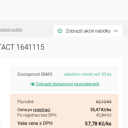
nulové vodiče
Zobrazit akční nabídky
NTACT 1641115
Dostupnost EMAS:
skladem méně než 50 ks
Zobrazit dostupnost na prodejnách
Původně:
62,12 Kč
Cena po
registraci
:
55,47 Kč
/ks
Po registraci bez DPH:
45,84 Kč
Vaše cena s DPH:
57,78 Kč
/ks