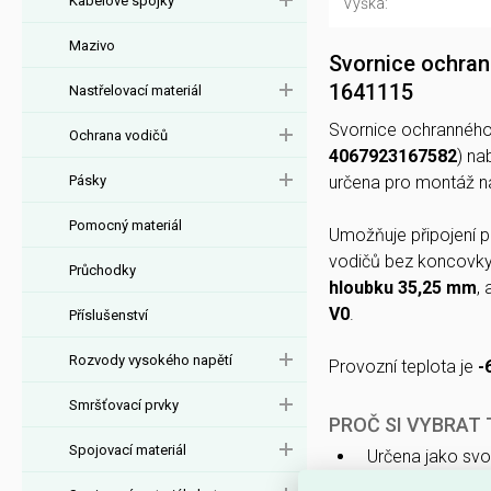
Kabelové spojky
Výška:
Mazivo
Svornice ochra
1641115
Nastřelovací materiál
Svornice ochrannéh
Ochrana vodičů
4067923167582
) na
Pásky
určena pro montáž 
Pomocný materiál
Umožňuje připojení 
vodičů bez koncovk
Průchodky
hloubku 35,25 mm
, 
V0
.
Příslušenství
Rozvody vysokého napětí
Provozní teplota je
-
Smršťovací prvky
PROČ SI VYBRAT
Spojovací materiál
Určena jako svo
Nabízí
2 připoj