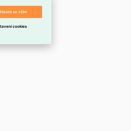
hlasím se vším
tavení cookies