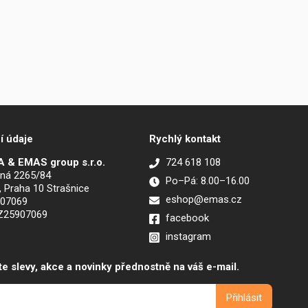
í údaje
Rychlý kontakt
 & EMAS group s.r.o.
724 618 108
ná 2265/84
Po–Pá: 8.00–16.00
, Praha 10 Strašnice
eshop@emas.cz
907069
CZ25907069
facebook
instagram
te slevy, akce a novinky přednostně na váš e-mail.