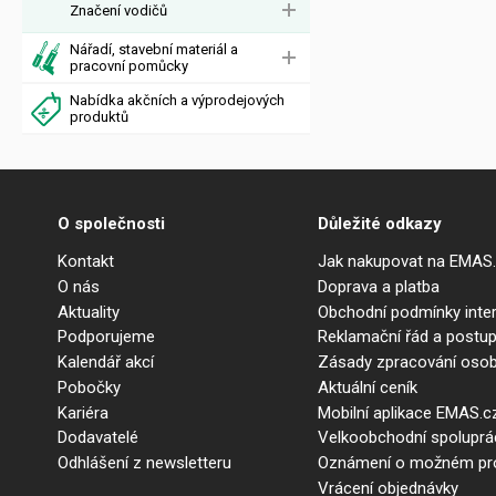
Značení vodičů
Nářadí, stavební materiál a
pracovní pomůcky
Nabídka akčních a výprodejových
produktů
O společnosti
Důležité odkazy
Kontakt
Jak nakupovat na EMAS
O nás
Doprava a platba
Aktuality
Obchodní podmínky int
Podporujeme
Reklamační řád a postup
Kalendář akcí
Zásady zpracování osob
Pobočky
Aktuální ceník
Kariéra
Mobilní aplikace EMAS.c
Dodavatelé
Velkoobchodní spolupr
Odhlášení z newsletteru
Oznámení o možném prot
Vrácení objednávky