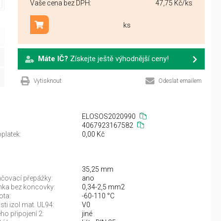
Vaše cena bez DPH:
47,75 Kč
/ks
ks
Přidat do košíku
Máte IČ?
Získejte ještě výhodnější ceny!
Vytisknout
Odeslat emailem
ELOSOS2020990
4067923167582
platek:
0,00 Kč
35,25 mm
čovací přepážky:
ano
anka bez koncovky:
0,34-2,5 mm2
ota:
-60-110 °C
sti izol mat. UL94:
V0
ho připojení 2:
jiné