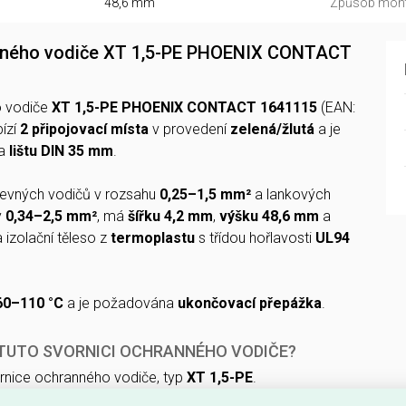
48,6 mm
Způsob mont
nného vodiče XT 1,5-PE PHOENIX CONTACT
o vodiče
XT 1,5-PE PHOENIX CONTACT 1641115
(EAN:
bízí
2 připojovací místa
v provedení
zelená/žlutá
a je
na
lištu DIN 35 mm
.
pevných vodičů v rozsahu
0,25–1,5 mm²
a lankových
y
0,34–2,5 mm²
, má
šířku 4,2 mm
,
výšku 48,6 mm
a
a izolační těleso z
termoplastu
s třídou hořlavosti
UL94
60–110 °C
a je požadována
ukončovací přepážka
.
 TUTO SVORNICI OCHRANNÉHO VODIČE?
rnice ochranného vodiče, typ
XT 1,5-PE
.
ovací místa
pro jednoduché a přehledné propojení.