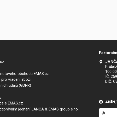
Fakturačn
.cz
JANČA
Průběž
100 00
ernetového obchodu EMAS.cz
IČ: 25
 pro vrácení zboží
DIČ: 
ních údajů (GDPR)
z
Získej
áce s EMAS.cz
iprávním jednání JANČA & EMAS group s.r.o.