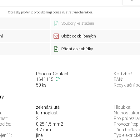
Obrázky pro tento produkt mají pouze ilustrativní charakter.
Soubory ke stažení
ní
Uložit do oblíbených
Přidat do nabídky
Phoenix Contact
Kód zboží:
1641115
EAN:
50 ks
Recyklační po
ry
zelená/žlutá
Hloubka:
a:
termoplast
Nutnost ukon
íst:
2
Pro průřez l
odiče:
0,25-1,5 mm2
Provozní tepl
4,2 mm
Třída hořlavo
jení 1:
jiné
Typ elektrické