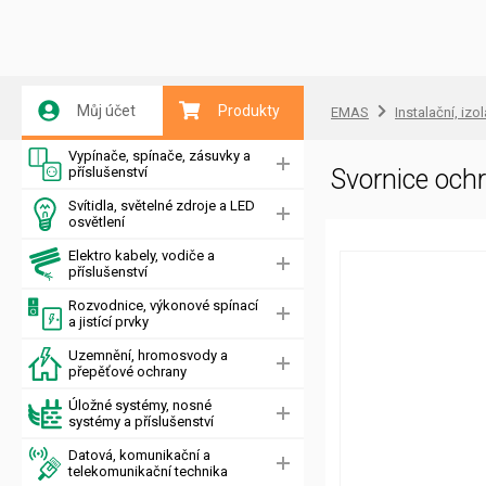
Můj účet
Produkty
EMAS
Instalační, izo
Vypínače, spínače, zásuvky a
příslušenství
Svornice oc
Svítidla, světelné zdroje a LED
osvětlení
Elektro kabely, vodiče a
příslušenství
Rozvodnice, výkonové spínací
a jistící prvky
Uzemnění, hromosvody a
přepěťové ochrany
Úložné systémy, nosné
systémy a příslušenství
Datová, komunikační a
telekomunikační technika