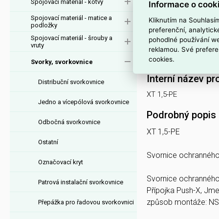
Spojovací materiál - kotvy
Informace o cook
Označena barv
Spojovací materiál - matice a
Kliknutím na Souhlasí
podložky
vodiče.
preferenční, analytic
Spojovací materiál - šrouby a
pohodlné používání we
Vhodná pro pev
vruty
reklamou. Své prefere
Výrobce
PHOE
cookies.
Svorky, svorkovnice
Interní název pr
Distribuční svorkovnice
XT 1,5-PE
Jedno a vícepólová svorkovnice
Podrobný popis
Odbočná svorkovnice
XT 1,5-PE
Ostatní
Svornice ochranného
Označovací kryt
Svornice ochranného v
Patrová instalační svorkovnice
Přípojka Push-X, Jme
způsob montáže: NS 3
Přepážka pro řadovou svorkovnici