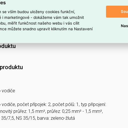
ies
ou
zelená/žlutá
pro snadnou identifikaci ochranného
Sou
m se vším budou uloženy cookies funkční,
ké i marketingové - dokážeme vám tak umožnit
bu, měřit funkčnost našeho webu i vás cílit
né vodiče o průřezu
0,25–1,5 mm²
.
Nas
nce můžete snadno upravit kliknutím na Nastavení
NIX CONTACT
, katalogové číslo
1641115
.
oduktu
 produktu
 vodiče
odiče, počet přípojek: 2, počet pólů: 1, typ připojení:
novitý průřez: 1,5 mm², průřez: 0,25 mm² - 1,5 mm²,
5/7,5, NS 35/15, barva: zeleno-žlutá