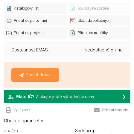
Katalogový list
Soubory ke stažení
Přidat do porovnání
Uložit do oblíbených
Přidat do projektu
Přidat do nabídky
Dostupnost EMAS:
Nedostupné online
Poslat dotaz
Máte IČ?
Získejte ještě výhodnější ceny!
Vytisknout
Odeslat emailem
Obecné parametry
Značka:
Spelsberg