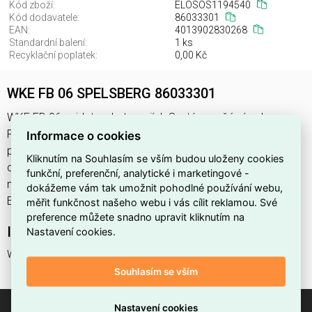
Kód zboží:
ELOSOS1194540
Kód dodavatele:
86033301
EAN:
4013902830268
Standardní balení:
1 ks
Recyklační poplatek:
0,00 Kč
WKE FB 06 SPELSBERG 86033301
WKE FB 06 najdete v kategoriích Systém požární ochrany,
Protipožární izolace, Úložné systémy, nosné systémy a
Informace o cookies
příslušenství, výrobce Spelsberg, EAN 4013902830268, kód
Kliknutím na Souhlasím se vším budou uloženy cookies
dodavatele 86033301. WKE FB 06 SPELSBERG 86033301
funkční, preferenční, analytické i marketingové -
nabízíme od 1 ks. Kód EMAS WKE FB 06 je
dokážeme vám tak umožnit pohodlné používání webu,
ELOSOS1194540.
měřit funkčnost našeho webu i vás cílit reklamou. Své
preference můžete snadno upravit kliknutím na
Interní název produktu
Nastavení cookies.
WKE FB 06
Souhlasím se vším
Nastavení cookies