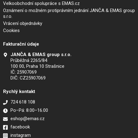
Velkoobchodní spolupráce s EMAS.cz
Oznámení o možném protiprávním jednání JANČA & EMAS group
s.r.o.
Vrácení objednávky
Cookies
Fakturační údaje
JANČA & EMAS group s.r.o.
Průběžná 2265/84
100 00, Praha 10 Strašnice
IČ: 25907069
DIČ: CZ25907069
Rychlý kontakt
724 618 108
Po–Pá: 8.00–16.00
eshop@emas.cz
facebook
instagram