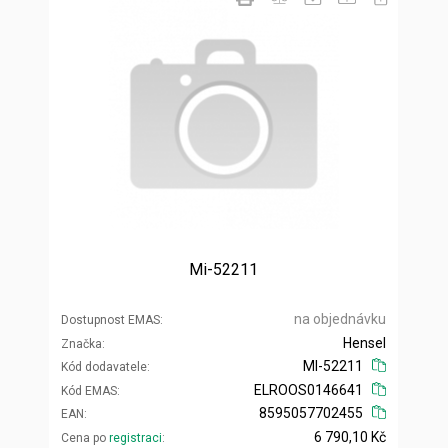
Mi-52211
na objednávku
Dostupnost EMAS
Hensel
Značka
MI-52211
Kód dodavatele
ELROOS0146641
Kód EMAS
8595057702455
EAN
6 790,10 Kč
Cena po
registraci