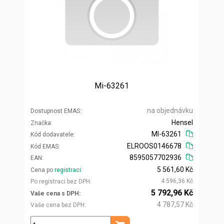
Mi-63261
na objednávku
Dostupnost EMAS
Hensel
Značka
MI-63261
Kód dodavatele
ELROOS0146678
Kód EMAS
8595057702936
EAN
5 561,60 Kč
Cena po
registraci
4 596,36 Kč
Po registraci bez DPH
5 792,96 Kč
Vaše cena s DPH
4 787,57 Kč
Vaše cena bez DPH