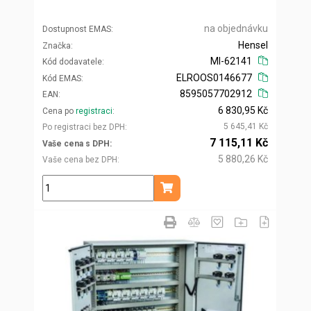
na objednávku
Dostupnost EMAS
Hensel
Značka
MI-62141
Kód dodavatele
ELROOS0146677
Kód EMAS
8595057702912
EAN
6 830,95 Kč
Cena po
registraci
5 645,41 Kč
Po registraci bez DPH
7 115,11 Kč
Vaše cena s DPH
5 880,26 Kč
Vaše cena bez DPH
ks
Přidat do košíku