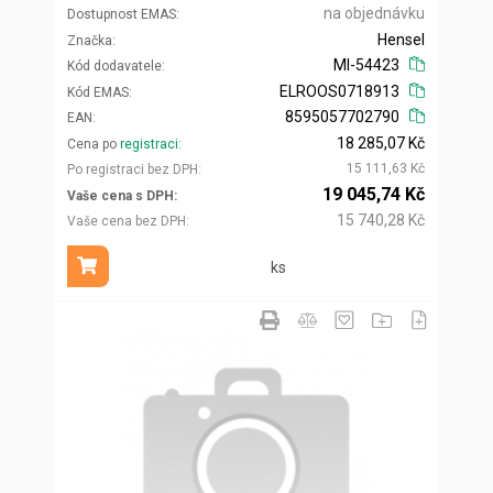
na objednávku
Dostupnost EMAS
Hensel
Značka
MI-54423
Kód dodavatele
ELROOS0718913
Kód EMAS
8595057702790
EAN
18 285,07 Kč
Cena po
registraci
15 111,63 Kč
Po registraci bez DPH
19 045,74 Kč
Vaše cena s DPH
15 740,28 Kč
Vaše cena bez DPH
ks
Přidat do košíku