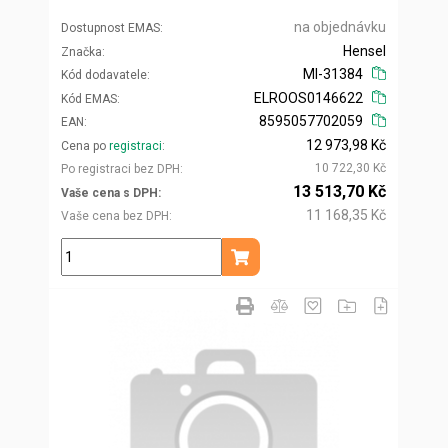
na objednávku
Dostupnost EMAS
Hensel
Značka
MI-31384
Kód dodavatele
ELROOS0146622
Kód EMAS
8595057702059
EAN
12 973,98 Kč
Cena po
registraci
10 722,30 Kč
Po registraci bez DPH
13 513,70 Kč
Vaše cena s DPH
11 168,35 Kč
Vaše cena bez DPH
ks
Přidat do košíku