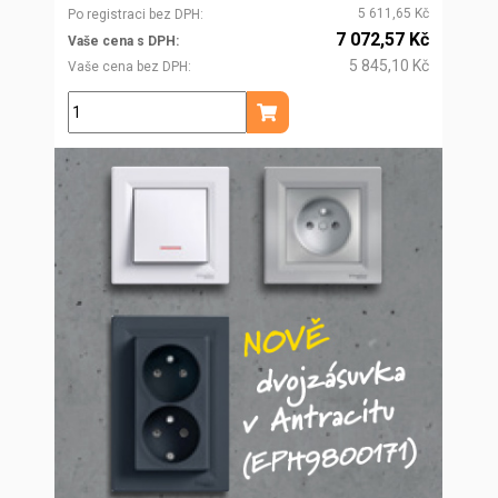
5 611,65 Kč
Po registraci bez DPH
7 072,57 Kč
Vaše cena s DPH
5 845,10 Kč
Vaše cena bez DPH
ks
Přidat do košíku