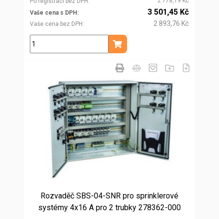
2 778,19 Kč
Po registraci bez DPH
3 501,45 Kč
Vaše cena s DPH
2 893,76 Kč
Vaše cena bez DPH
ks
Přidat do košíku
Rozvaděč SBS-04-SNR pro sprinklerové
systémy 4x16 A pro 2 trubky 278362-000