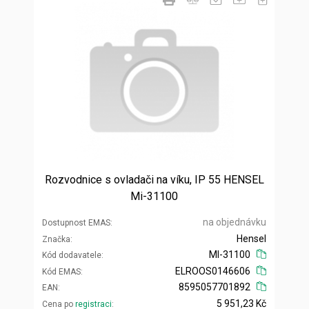
Rozvodnice s ovladači na víku, IP 55 HENSEL
Mi-31100
na objednávku
Dostupnost EMAS
Hensel
Značka
MI-31100
Kód dodavatele
ELROOS0146606
Kód EMAS
8595057701892
EAN
5 951,23 Kč
Cena po
registraci