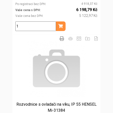
4 918,37 Kč
Po registraci bez DPH
6 198,79 Kč
Vaše cena s DPH
5 122,97 Kč
Vaše cena bez DPH
ks
Přidat do košíku
Rozvodnice s ovladači na víku, IP 55 HENSEL
Mi-31384