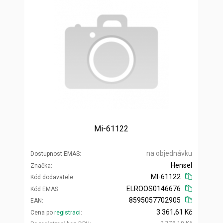
Mi-61122
na objednávku
Dostupnost EMAS
Hensel
Značka
MI-61122
Kód dodavatele
ELROOS0146676
Kód EMAS
8595057702905
EAN
3 361,61 Kč
Cena po
registraci