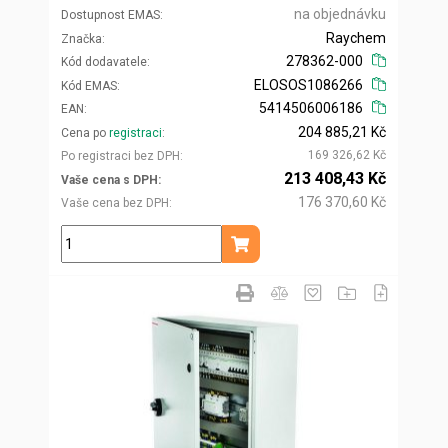
na objednávku
Dostupnost EMAS
Raychem
Značka
278362-000
Kód dodavatele
ELOSOS1086266
Kód EMAS
5414506006186
EAN
204 885,21 Kč
Cena po
registraci
169 326,62 Kč
Po registraci bez DPH
213 408,43 Kč
Vaše cena s DPH
176 370,60 Kč
Vaše cena bez DPH
ks
Přidat do košíku