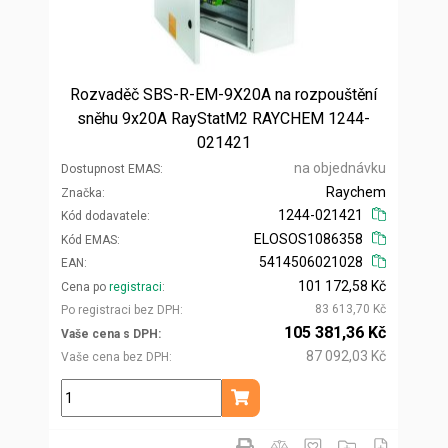
Rozvaděč SBS-R-EM-9X20A na rozpouštění
sněhu 9x20A RayStatM2 RAYCHEM 1244-
021421
na objednávku
Dostupnost EMAS
Raychem
Značka
1244-021421
Kód dodavatele
ELOSOS1086358
Kód EMAS
5414506021028
EAN
101 172,58 Kč
Cena po
registraci
83 613,70 Kč
Po registraci bez DPH
105 381,36 Kč
Vaše cena s DPH
87 092,03 Kč
Vaše cena bez DPH
ks
Přidat do košíku