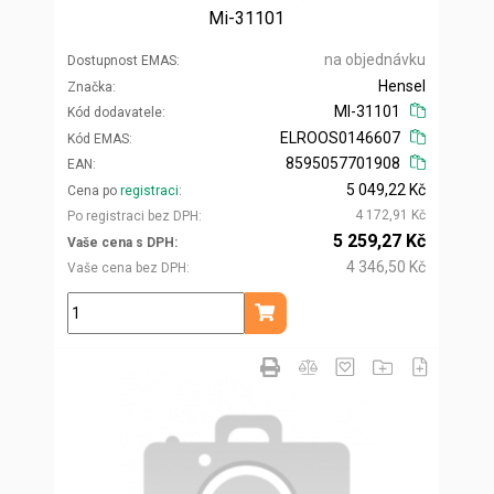
Mi-31101
na objednávku
Dostupnost EMAS
Hensel
Značka
MI-31101
Kód dodavatele
ELROOS0146607
Kód EMAS
8595057701908
EAN
5 049,22 Kč
Cena po
registraci
4 172,91 Kč
Po registraci bez DPH
5 259,27 Kč
Vaše cena s DPH
4 346,50 Kč
Vaše cena bez DPH
ks
Přidat do košíku