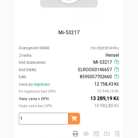
Mi-53217
na objednávku
Dostupnost EMAS
Hensel
Značka
MI-53217
Kód dodavatele
ELROOS0146657
Kód EMAS
8595057702660
EAN
12 758,43 Kč
Cena po
registraci
10 544,16 Kč
Po registraci bez DPH
13 289,19 Kč
Vaše cena s DPH
10 982,80 Kč
Vaše cena bez DPH
ks
Přidat do košíku