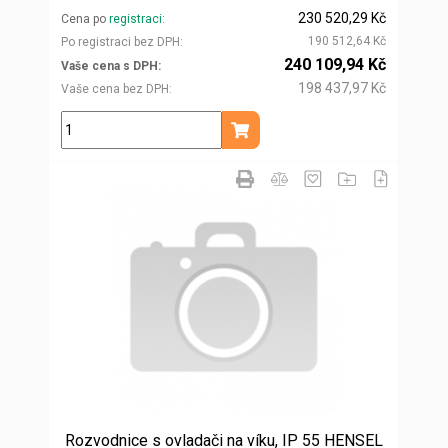
230 520,29 Kč
Cena po
registraci
190 512,64 Kč
Po registraci bez DPH
240 109,94 Kč
Vaše cena s DPH
198 437,97 Kč
Vaše cena bez DPH
ks
Přidat do košíku
Rozvodnice s ovladači na víku, IP 55 HENSEL