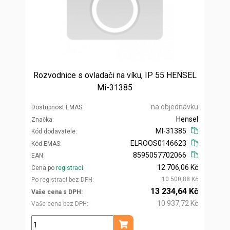
Rozvodnice s ovladači na víku, IP 55 HENSEL
Mi-31385
na objednávku
Dostupnost EMAS
Hensel
Značka
MI-31385
Kód dodavatele
ELROOS0146623
Kód EMAS
8595057702066
EAN
12 706,06 Kč
Cena po
registraci
10 500,88 Kč
Po registraci bez DPH
13 234,64 Kč
Vaše cena s DPH
10 937,72 Kč
Vaše cena bez DPH
ks
Přidat do košíku