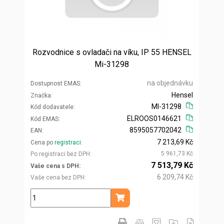
Rozvodnice s ovladači na víku, IP 55 HENSEL
Mi-31298
na objednávku
Dostupnost EMAS
Hensel
Značka
MI-31298
Kód dodavatele
ELROOS0146621
Kód EMAS
8595057702042
EAN
7 213,69 Kč
Cena po
registraci
5 961,73 Kč
Po registraci bez DPH
7 513,79 Kč
Vaše cena s DPH
6 209,74 Kč
Vaše cena bez DPH
ks
Přidat do košíku