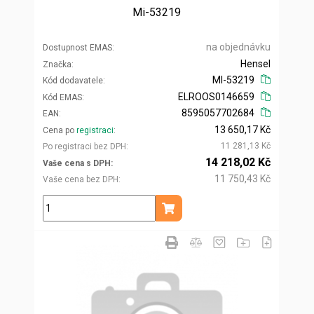
Mi-53219
na objednávku
Dostupnost EMAS
Hensel
Značka
MI-53219
Kód dodavatele
ELROOS0146659
Kód EMAS
8595057702684
EAN
13 650,17 Kč
Cena po
registraci
11 281,13 Kč
Po registraci bez DPH
14 218,02 Kč
Vaše cena s DPH
11 750,43 Kč
Vaše cena bez DPH
ks
Přidat do košíku