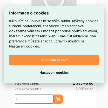
Informace o cookies
Kliknutím na Souhlasím se vším budou uloženy cookies
funkční, preferenční, analytické i marketingové -
dokážeme vám tak umožnit pohodlné používání webu,
Mi-52212
měřit funkčnost našeho webu i vás cílit reklamou. Své
preference můžete snadno upravit kliknutím na
na objednávku
Dostupnost EMAS
Nastavení cookies.
Hensel
Značka
MI-52212
Kód dodavatele
Souhlasím se vším
ELROOS0146642
Kód EMAS
8595057702462
EAN
2 434,22 Kč
Nastavení cookies
Cena po
registraci
2 011,75 Kč
Po registraci bez DPH
2 535,48 Kč
Vaše cena s DPH
2 095,44 Kč
Vaše cena bez DPH
ks
Přidat do košíku