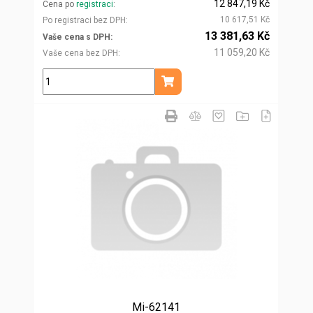
12 847,19 Kč
Cena po
registraci
10 617,51 Kč
Po registraci bez DPH
13 381,63 Kč
Vaše cena s DPH
11 059,20 Kč
Vaše cena bez DPH
ks
Přidat do košíku
Mi-62141