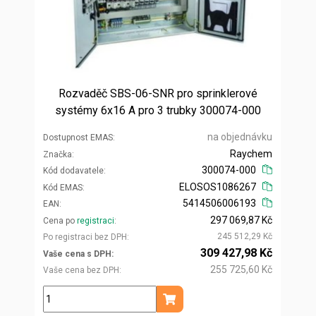
Rozvaděč SBS-06-SNR pro sprinklerové
systémy 6x16 A pro 3 trubky 300074-000
na objednávku
Dostupnost EMAS
Raychem
Značka
300074-000
Kód dodavatele
ELOSOS1086267
Kód EMAS
5414506006193
EAN
297 069,87 Kč
Cena po
registraci
245 512,29 Kč
Po registraci bez DPH
309 427,98 Kč
Vaše cena s DPH
255 725,60 Kč
Vaše cena bez DPH
ks
Přidat do košíku