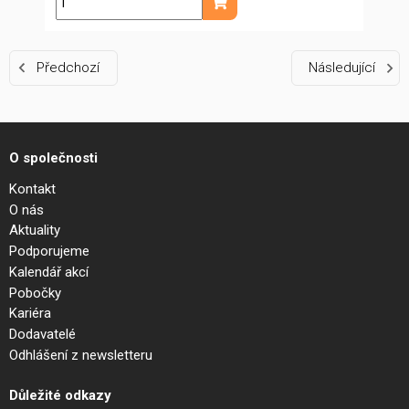
ks
Přidat do košíku
Předchozí
Následující
O společnosti
Kontakt
O nás
Aktuality
Podporujeme
Kalendář akcí
Pobočky
Kariéra
Dodavatelé
Odhlášení z newsletteru
Důležité odkazy