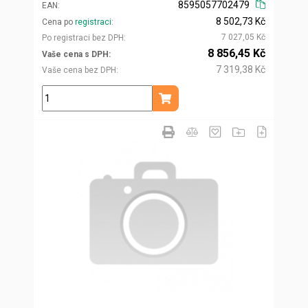
8595057702479
EAN
8 502,73 Kč
Cena po
registraci
7 027,05 Kč
Po registraci bez DPH
8 856,45 Kč
Vaše cena s DPH
7 319,38 Kč
Vaše cena bez DPH
ks
Přidat do košíku