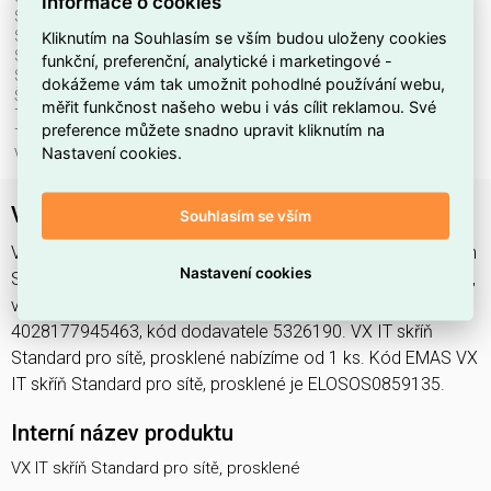
Informace o cookies
S prosklenými dveřmi:
ano
Kliknutím na Souhlasím se vším budou uloženy cookies
S uzemněním:
ne
Se stříškou:
ano
funkční, preferenční, analytické i marketingové -
Se zadními dveřmi:
ano
dokážeme vám tak umožnit pohodlné používání webu,
Šířka:
600 mm
měřit funkčnost našeho webu i vás cílit reklamou. Své
Typ povrchu:
práškový nástřik
preference můžete snadno upravit kliknutím na
Typ ventilace:
bez
Nastavení cookies.
Výška:
1200 mm
VX IT skříň Standard pro sítě, prosklené
Souhlasím se vším
VX IT skříň Standard pro sítě, prosklené najdete v kategoriích
Nastavení cookies
Skříně, rozvodnice, Datový/serverový rozvaděč, Rozvodnice,
výkonové spínací a jistící prvky, výrobce Rittal, EAN
4028177945463, kód dodavatele 5326190. VX IT skříň
Standard pro sítě, prosklené nabízíme od 1 ks. Kód EMAS VX
IT skříň Standard pro sítě, prosklené je ELOSOS0859135.
Interní název produktu
VX IT skříň Standard pro sítě, prosklené