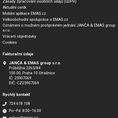
Zásady zpracování osobních údajů (GDPR)
Aktuální ceník
Mobilní aplikace EMAS.cz
Velkoobchodní spolupráce s EMAS.cz
Oznámení o možném protiprávním jednání JANČA & EMAS group
s.r.o.
Vrácení objednávky
Cookies
Fakturační údaje
JANČA & EMAS group s.r.o.
Průběžná 2265/84
100 00, Praha 10 Strašnice
IČ: 25907069
DIČ: CZ25907069
Rychlý kontakt
724 618 108
Po–Pá: 8.00–16.00
eshop@emas.cz