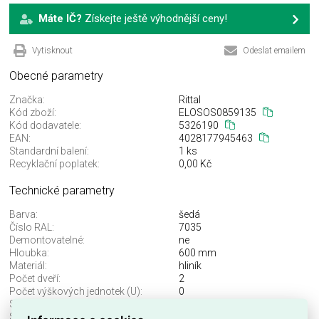
Máte IČ?
Získejte ještě výhodnější ceny!
Vytisknout
Odeslat emailem
Obecné parametry
Značka:
Rittal
Kód zboží:
ELOSOS0859135
Kód dodavatele:
5326190
EAN:
4028177945463
Standardní balení:
1 ks
Recyklační poplatek:
0,00 Kč
Technické parametry
Barva:
šedá
Číslo RAL:
7035
Demontovatelné:
ne
Hloubka:
600 mm
Materiál:
hliník
Počet dveří:
2
Počet výškových jednotek (U):
0
S bočnicí:
ne
S předními dveřmi:
ano