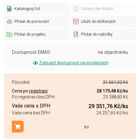
Katalogový list
Soubory ke stažení
Přidat do porovnání
Uložit do oblíbených
Přidat do projektu
Přidat do nabídky
Dostupnost EMAS:
na objednávku
Zobrazit dostupnost na prodejnách
Původně:
31 561,02 Kč
Cena po
registraci
:
28 179,48 Kč
/ks
Po registraci bez DPH:
23 288,83 Kč
Vaše cena s DPH:
29 351,76 Kč
/ks
Vaše cena bez DPH:
24 257,65 Kč
/ks
ks
Přidat do košíku