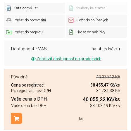
Katalogový list
Soubory ke stažení
Přidat do porovnání
Uložit do oblíbených
Přidat do projektu
Přidat do nabídky
Dostupnost EMAS:
na objednávku
Zobrazit dostupnost na prodejnách
Původně:
43 070,13 Kč
Cena po
registraci
:
38 455,47 Kč
/ks
Po registraci bez DPH:
31 781,38 Kč
Vaše cena s DPH:
40 055,22 Kč
/ks
Vaše cena bez DPH:
33 103,49 Kč
/ks
ks
Přidat do košíku