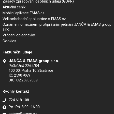
Zásady zpracování osobních údajů (GDPR)
Aktuální ceník
Mobilní aplikace EMAS.cz
Velkoobchodní spolupráce s EMAS.cz
Oznámení o možném protiprávním jednání JANČA & EMAS group
s.r.o.
Vrácení objednávky
Cookies
Fakturační údaje
JANČA & EMAS group s.r.o.
Průběžná 2265/84
100 00, Praha 10 Strašnice
IČ: 25907069
DIČ: CZ25907069
Rychlý kontakt
724 618 108
Po–Pá: 8.00–16.00
eshop@emas.cz