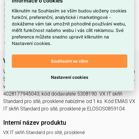
Informace o cookies
S prosklenými dveřmi:
ano
Kliknutím na Souhlasím se vším budou uloženy cookies
S uzemněním:
ne
Se stříškou:
ano
funkční, preferenční, analytické i marketingové -
Se zadními dveřmi:
ano
dokážeme vám tak umožnit pohodlné používání webu,
Šířka:
600 mm
měřit funkčnost našeho webu i vás cílit reklamou. Své
Typ povrchu:
práškový nástřik
preference můžete snadno upravit kliknutím na
Typ ventilace:
bez
Nastavení cookies.
Výška:
2000 mm
VX IT skříň Standard pro sítě, prosklené
Souhlasím se vším
VX IT skříň Standard pro sítě, prosklené najdete v kategoriích
Nastavení cookies
Skříně, rozvodnice, Datový/serverový rozvaděč, Rozvodnice,
výkonové spínací a jistící prvky, výrobce Rittal, EAN
4028177945043, kód dodavatele 5308190. VX IT skříň
Standard pro sítě, prosklené nabízíme od 1 ks. Kód EMAS VX
IT skříň Standard pro sítě, prosklené je ELOSOS0859104.
Interní název produktu
VX IT skříň Standard pro sítě, prosklené