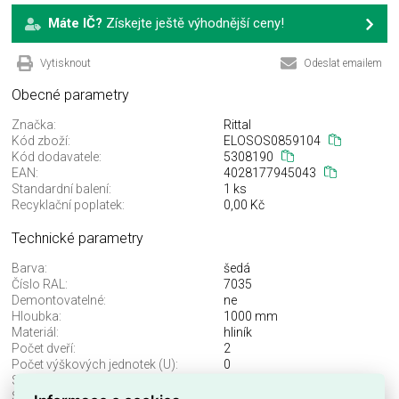
Máte IČ?
Získejte ještě výhodnější ceny!
Vytisknout
Odeslat emailem
Obecné parametry
Značka:
Rittal
Kód zboží:
ELOSOS0859104
Kód dodavatele:
5308190
EAN:
4028177945043
Standardní balení:
1 ks
Recyklační poplatek:
0,00 Kč
Technické parametry
Barva:
šedá
Číslo RAL:
7035
Demontovatelné:
ne
Hloubka:
1000 mm
Materiál:
hliník
Počet dveří:
2
Počet výškových jednotek (U):
0
S bočnicí:
ne
S předními dveřmi:
ano