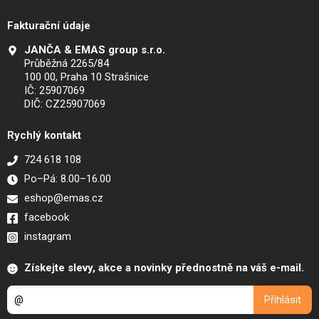
Fakturační údaje
JANČA & EMAS group s.r.o.
Průběžná 2265/84
100 00, Praha 10 Strašnice
IČ: 25907069
DIČ: CZ25907069
Rychlý kontakt
724 618 108
Po–Pá: 8.00–16.00
eshop@emas.cz
facebook
instagram
Získejte slevy, akce a novinky přednostně na váš e-mail.