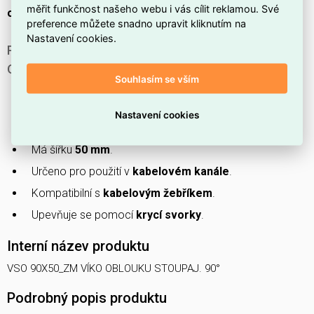
měřit funkčnost našeho webu i vás cílit reklamou. Své
obvodu
.
preference můžete snadno upravit kliknutím na
Nastavení cookies.
PROČ SI VYBRAT TOTO VÍKO STOUPAJÍCÍHO
OBLOUKU?
Souhlasím se vším
Disponuje povrchovou úpravou
pozinkování
(Zn+Mg+Al)
.
Nastavení cookies
Vyrobeno z
oceli
.
Má šířku
50 mm
.
Určeno pro použití v
kabelovém kanále
.
Kompatibilní s
kabelovým žebříkem
.
Upevňuje se pomocí
krycí svorky
.
Interní název produktu
VSO 90X50_ZM VÍKO OBLOUKU STOUPAJ. 90°
Podrobný popis produktu