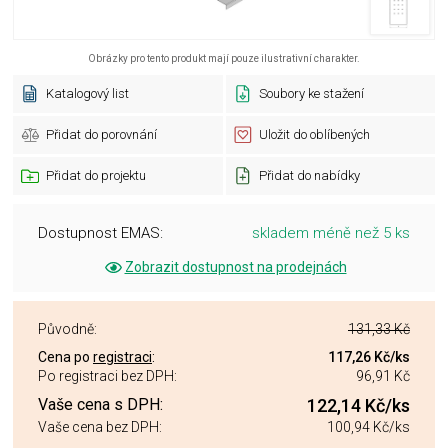
Obrázky pro tento produkt mají pouze ilustrativní charakter.
Katalogový list
Soubory ke stažení
Přidat do porovnání
Uložit do oblíbených
Přidat do projektu
Přidat do nabídky
Dostupnost EMAS:
skladem méně než 5 ks
Zobrazit dostupnost na prodejnách
Původně:
131,33 Kč
Cena po
registraci
:
117,26 Kč
/ks
Po registraci bez DPH:
96,91 Kč
Vaše cena s DPH:
122,14 Kč
/ks
Vaše cena bez DPH:
100,94 Kč
/ks