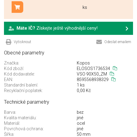
ks
Přidat do košíku
Máte IČ?
Získejte ještě výhodnější ceny!
Vytisknout
Odeslat emailem
Obecné parametry
Značka:
Kopos
Kód zboží:
ELOSOS1736534
Kód dodavatele:
VSO 90X50_ZM
EAN:
8595568938329
Standardní balení:
1 ks
Recyklační poplatek:
0,00 Kč
Technické parametry
Barva:
bez
Kvalita materiálu:
jiné
Materiál:
ocel
Povrchová ochrana:
jiné
Šířka:
50 mm