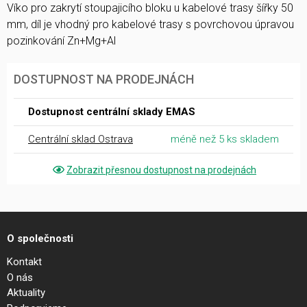
Víko pro zakrytí stoupajicího bloku u kabelové trasy šířky 50
mm, díl je vhodný pro kabelové trasy s povrchovou úpravou
pozinkování Zn+Mg+Al
DOSTUPNOST NA PRODEJNÁCH
Dostupnost centrální sklady EMAS
Centrální sklad Ostrava
méně než 5 ks skladem
Zobrazit přesnou dostupnost na prodejnách
O společnosti
Kontakt
O nás
Aktuality