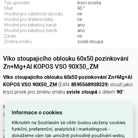
Typ upevnění:
krycí svorka
Úhel:
90 °
Vhodné pro celistvost obvodu:
ne
Vhodné pro drátěné žlaby:
ne
Vhodné pro kabelový kanál:
ano
Vhodné pro kabelový žebřík:
ano
Závěs:
ne
Změna směru:
svisle stoupá
Víko stoupajicího oblouku 60x50 pozinkování
Zn+Mg+Al KOPOS VSO 90X50_ZM
Víko stoupajiciho oblouku 60x50 pozinkování Zn+Mg+Al
KOPOS VSO 90X50_ZM
(EAN:
8595568938329
) slouží jako
krycí prvek pro změnu směru
svisle stoupá
s úhlem
90°
.
Má šířku
50 mm
, je vyrobeno z
oceli
a má povrchovou
Informace o cookies
ochranu
Zn+Mg+Al
, upevnění probíhá pomocí
krycí svorky
.
Kliknutím na Souhlasím se vším budou uloženy cookies
Je vhodné pro
kabelové kanály
i
kabelové žebříky
, není
funkční, preferenční, analytické i marketingové -
dokážeme vám tak umožnit pohodlné používání webu,
určeno pro
drátěné žlaby
a nepodporuje
celistvost