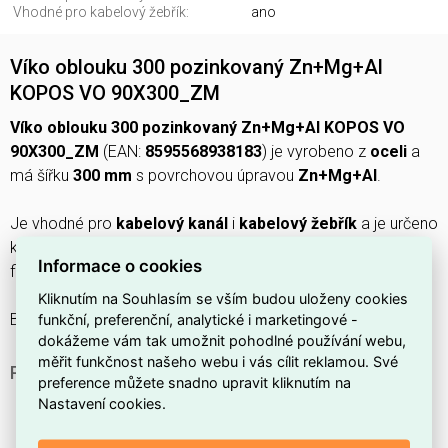
Vhodné pro kabelový žebřík:
ano
Víko oblouku 300 pozinkovaný Zn+Mg+Al
KOPOS VO 90X300_ZM
Víko oblouku 300 pozinkovaný Zn+Mg+Al KOPOS VO
90X300_ZM
(EAN:
8595568938183
) je vyrobeno z
oceli
a
má šířku
300 mm
s povrchovou úpravou
Zn+Mg+Al
.
Je vhodné pro
kabelový kanál
i
kabelový žebřík
a je určeno
k upevnění pomocí
krycí svorky
, což usnadňuje montáž a
Informace o cookies
fixaci kabelů.
Kliknutím na Souhlasím se vším budou uloženy cookies
Barva:
bez
, kvalita materiálu:
jiné
.
funkční, preferenční, analytické i marketingové -
dokážeme vám tak umožnit pohodlné používání webu,
měřit funkčnost našeho webu i vás cílit reklamou. Své
PROČ SI VYBRAT TOTO VÍKO OBLOUKU?
preference můžete snadno upravit kliknutím na
Má šířku
300 mm
.
Nastavení cookies.
Je vhodné pro použití v
kabelovém kanálu
.