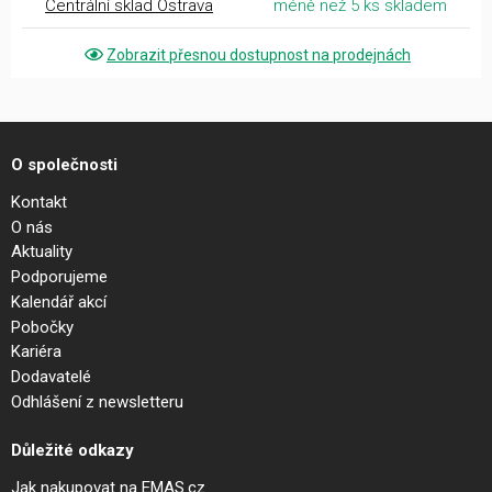
Centrální sklad Ostrava
méně než 5 ks skladem
Zobrazit přesnou dostupnost na prodejnách
O společnosti
Kontakt
O nás
Aktuality
Podporujeme
Kalendář akcí
Pobočky
Kariéra
Dodavatelé
Odhlášení z newsletteru
Důležité odkazy
Jak nakupovat na EMAS.cz