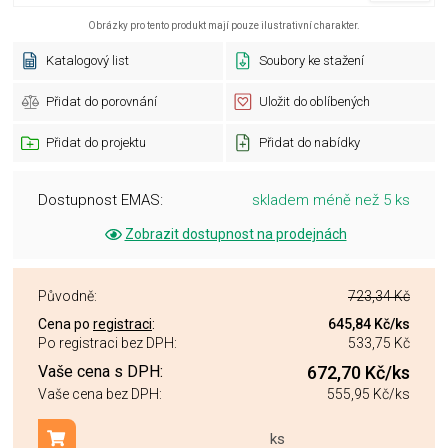
Obrázky pro tento produkt mají pouze ilustrativní charakter.
Katalogový list
Soubory ke stažení
Přidat do porovnání
Uložit do oblíbených
Přidat do projektu
Přidat do nabídky
Dostupnost EMAS:
skladem méně než 5 ks
Zobrazit dostupnost na prodejnách
Původně:
723,34 Kč
Cena po
registraci
:
645,84 Kč
/ks
Po registraci bez DPH:
533,75 Kč
Vaše cena s DPH:
672,70 Kč
/ks
Vaše cena bez DPH:
555,95 Kč
/ks
ks
Přidat do košíku