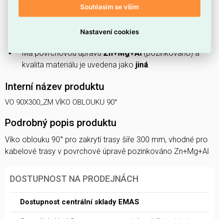
Souhlasím se vším
Hodí se i pro montáž na
kabelový žebřík
.
Je vyrobeno z
oceli
.
Nastavení cookies
Upevnění zajišťuje
krycí svorka
.
Má povrchovou úpravu
Zn+Mg+Al
(pozinkováno) a
kvalita materiálu je uvedena jako
jiná
.
Interní název produktu
VO 90X300_ZM VÍKO OBLOUKU 90°
Podrobný popis produktu
Víko oblouku 90° pro zakrytí trasy šíře 300 mm, vhodné pro
kabelové trasy v povrchové úpravě pozinkováno Zn+Mg+Al
DOSTUPNOST NA PRODEJNÁCH
Dostupnost centrální sklady EMAS