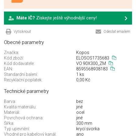
Máte IČ?
Získejte ještě výhodnější ceny!
Vytisknout
Odeslat emailem
Obecné parametry
Značka:
Kopos
Kód zboží:
ELOSOS1735683
Kód dodavatele:
VO 90X300_ZM
EAN:
8595568938183
Standardní balení:
1 ks
Recyklační poplatek:
0,00 Kč
Technické parametry
Barva:
bez
Kvalita materiálu:
jiné
Materiál:
ocel
Povrchová ochrana:
jiné
Šířka:
300 mm
Typ upevnění:
krycí svorka
Vhodné pro kabelový kanál:
ano