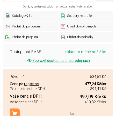
Obrázky pro tento produkt mají pouze ilustrativní charakter.
Katalogový list
Soubory ke stažení
Přidat do porovnání
Uložit do oblíbených
Přidat do projektu
Přidat do nabídky
Dostupnost EMAS:
skladem méně než 5 ks
Zobrazit dostupnost na prodejnách
Původně:
534,51 Kč
Cena po
registraci
:
477,24 Kč
/ks
Po registraci bez DPH:
394,41 Kč
Vaše cena s DPH:
497,09 Kč
/ks
Vaše cena bez DPH:
410,82 Kč
/ks
ks
Přidat do košíku