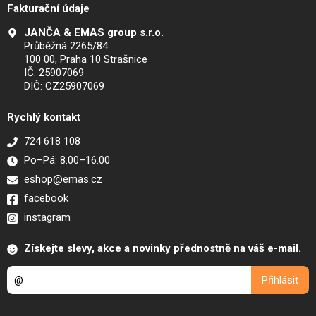
Fakturační údaje
JANČA & EMAS group s.r.o.
Průběžná 2265/84
100 00, Praha 10 Strašnice
IČ: 25907069
DIČ: CZ25907069
Rychlý kontakt
724 618 108
Po–Pá: 8.00–16.00
eshop@emas.cz
facebook
instagram
Získejte slevy, akce a novinky přednostně na váš e-mail.