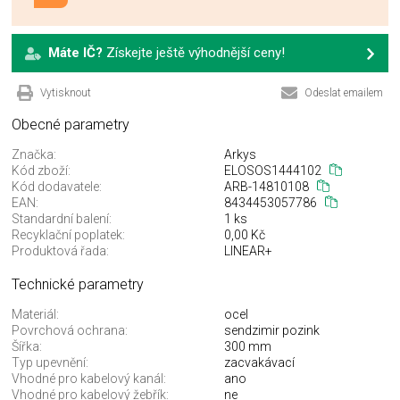
Máte IČ?
Získejte ještě výhodnější ceny!
Vytisknout
Odeslat emailem
Obecné parametry
Značka:
Arkys
Kód zboží:
ELOSOS1444102
Kód dodavatele:
ARB-14810108
EAN:
8434453057786
Standardní balení:
1 ks
Recyklační poplatek:
0,00 Kč
Produktová řada:
LINEAR+
Technické parametry
Materiál:
ocel
Povrchová ochrana:
sendzimir pozink
Šířka:
300 mm
Typ upevnění:
zacvakávací
Vhodné pro kabelový kanál:
ano
Vhodné pro kabelový žebřík:
ne