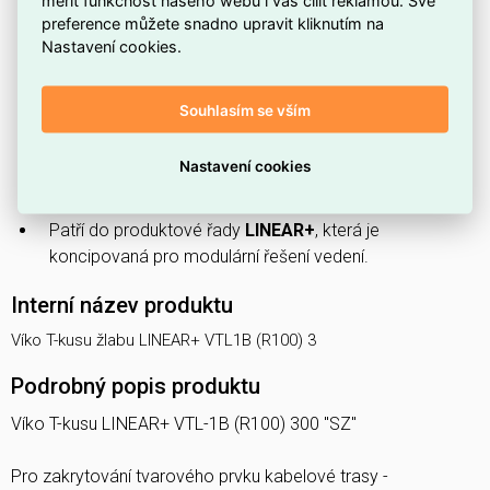
měřit funkčnost našeho webu i vás cílit reklamou. Své
chrání vedení.
preference můžete snadno upravit kliknutím na
Nastavení cookies.
Není vhodné pro
kabelový žebřík
, proto jej nevolte pro
tento typ nosné konstrukce.
Vyrobené z
oceli
, nabízí odolnou mechanickou
Souhlasím se vším
ochranu.
Nastavení cookies
Typ upevnění je
zacvakávací
, což umožňuje rychlou
montáž bez použití nářadí.
Patří do produktové řady
LINEAR+
, která je
koncipovaná pro modulární řešení vedení.
Interní název produktu
Víko T-kusu žlabu LINEAR+ VTL1B (R100) 3
Podrobný popis produktu
Víko T-kusu LINEAR+ VTL-1B (R100) 300 "SZ"
Pro zakrytování tvarového prvku kabelové trasy -