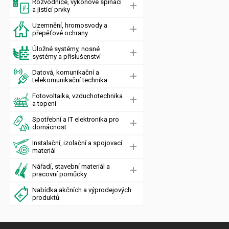
Rozvodnice, výkonové spínací
a jistící prvky
Uzemnění, hromosvody a
přepěťové ochrany
Úložné systémy, nosné
systémy a příslušenství
Datová, komunikační a
telekomunikační technika
Fotovoltaika, vzduchotechnika
a topení
Spotřební a IT elektronika pro
domácnost
Instalační, izolační a spojovací
materiál
Nářadí, stavební materiál a
pracovní pomůcky
Nabídka akčních a výprodejových
produktů