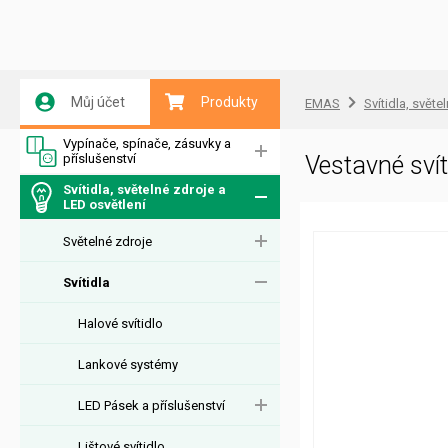
Můj účet
Produkty
EMAS
Svítidla, světe
Vypínače, spínače, zásuvky a
příslušenství
Vestavné sv
Svítidla, světelné zdroje a
LED osvětlení
Světelné zdroje
Svítidla
Halové svítidlo
Lankové systémy
LED Pásek a příslušenství
Lištové svítidlo