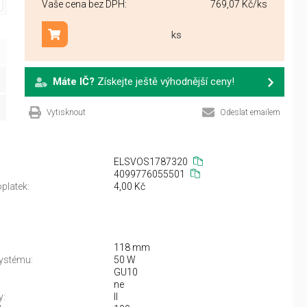
Vaše cena bez DPH:
769,07 Kč
/ks
ks
Přidat do košíku
Máte IČ?
Získejte ještě výhodnější ceny!
Vytisknout
Odeslat emailem
ELSVOS1787320
4099776055501
platek:
4,00 Kč
118 mm
ystému:
50 W
GU10
ne
y:
II