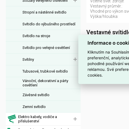
Stožáry veřejného osvětlení
Včetně svět. zdroje:
Vestavný průměr.:
Vhodné pro výkon svět
Stropní a nástěnné svítidlo
Výška/hloubka:
Svítidlo do výbušného prostředí
Vestavné svítid
Svítidlo na stroje
Svítidlo DL042-01-RD-
Informace o cook
Svítidlo pro veřejné osvětlení
EAN 4099776055501, 
Kliknutím na Souhlasí
Kód EMAS Svítidlo 
preferenční, analytic
Svítilny
pohodlné používání we
Interní název pr
reklamou. Své prefere
Tubusové, trubkové svítidlo
cookies.
Svítidlo DL042-01-RD-
Vánoční, dekorativní a párty
osvětlení
Závěsné svítidlo
Zemní svítidlo
Elektro kabely, vodiče a
příslušenství