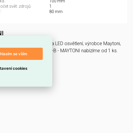
ka.:
100 mm
čet svět. zdrojů:
1
:
80 mm
NI
 Svítidla, světelné zdroje a LED osvětlení, výrobce Maytoni,
 50W IP 20 DL042-01-RD-B - MAYTONI nabízíme od 1 ks.
hlasím se vším
tavení cookies