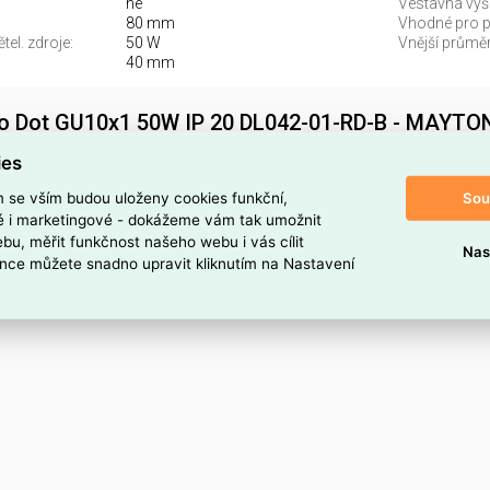
ne
Vestavná výš
80 mm
Vhodné pro po
el. zdroje:
50 W
Vnější průměr
40 mm
lo Dot GU10x1 50W IP 20 DL042-01-RD-B - MAYTO
B najdete v kategoriích Svítidla, Reflektory, bodovky, downlighty,
ies
kód dodavatele DL042-01-RD-B. Vestavné svítidlo Dot GU10x1
Sou
m se vším budou uloženy cookies funkční,
DL042-01-RD-B je ELSVOS1787320.
ké i marketingové - dokážeme vám tak umožnit
bu, měřit funkčnost našeho webu i vás cílit
Nas
oduktu
nce můžete snadno upravit kliknutím na Nastavení
B