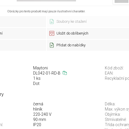
Obrázky pro tento produkt mají pouze ilustrativní charakter.
Soubory ke stažení
ní
Uložit do oblíbených
Přidat do nabídky
Maytoni
Kód zboží:
DL042-01-RD-B
EAN:
1 ks
Recyklační po
Dot
ry
černá
Délka:
hliník
Max. výkon s
220-240 V
Objímka:
90 mm
Stmívatelné:
í:
IP20
Třída ochran