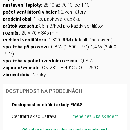
nastavení teploty:
28 °C až 70 °C, po 1 °C
počet ventilátorů v balení:
2 ventilátory
prodejní obal:
1 ks, papírová krabička
průtok vzduchu:
36 m3/hod pro každý ventilátor
rozměr:
25 × 70 × 345 mm
rychlost ventilátoru:
1 800 RPM (defaultní nastavení)
spotřeba při provozu:
0,8 W (1 800 RPM); 1,4 W (2 400
RPM)
spotřeba v pohotovostním režimu:
0,03 W
zapnuto/vypnuto:
ON 28°C – 40°C / OFF 25°C
záruční doba:
2 roky
DOSTUPNOST NA PRODEJNÁCH
Dostupnost centrální sklady EMAS
Centrální sklad Ostrava
méně než 5 ks skladem
Zobrazit přesnou dostupnost na prodejnách