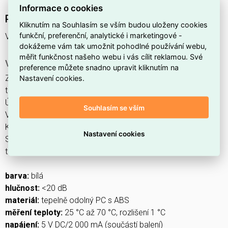
Informace o cookies
Podrobný popis produktu
Kliknutím na Souhlasím se vším budou uloženy cookies
funkční, preferenční, analytické i marketingové -
Ventilátor pod radiátor pro zvýšení účinnosti vytápění.
dokážeme vám tak umožnit pohodlné používání webu,
měřit funkčnost našeho webu i vás cílit reklamou. Své
Výhody produktu
preference můžete snadno upravit kliknutím na
Zvýšení vytápění domácnosti - umožňuje snížit teplotu
Nastavení cookies.
topného systému.
Úspora nákladů na energii.
Souhlasím se vším
Velmi nízká spotřeba energie.
Komfort díky rychlému vyhřátí domácnosti.
Nastavení cookies
Snadná instalace a montáž na většinu ocelových
teplovodních radiátorů a konvektorů.
barva:
bílá
hlučnost:
<20 dB
materiál:
tepelně odolný PC s ABS
měření teploty:
25 °C až 70 °C, rozlišení 1 °C
napájení:
5 V DC/2 000 mA (součástí balení)