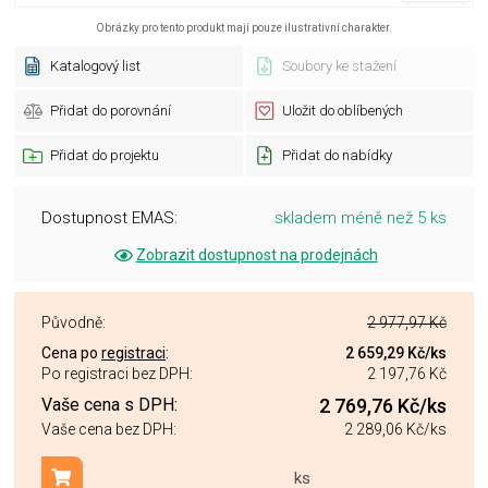
Obrázky pro tento produkt mají pouze ilustrativní charakter.
Katalogový list
Soubory ke stažení
Přidat do porovnání
Uložit do oblíbených
Přidat do projektu
Přidat do nabídky
Dostupnost EMAS:
skladem méně než 5 ks
Zobrazit dostupnost na prodejnách
Původně:
2 977,97 Kč
Cena po
registraci
:
2 659,29 Kč
/ks
Po registraci bez DPH:
2 197,76 Kč
Vaše cena s DPH:
2 769,76 Kč
/ks
Vaše cena bez DPH:
2 289,06 Kč
/ks
ks
Přidat do košíku