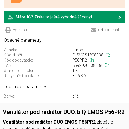
Máte IČ?
Získejte ještě výhodnější ceny!
Vytisknout
Odeslat emailem
Obecné parametry
Značka:
Emos
Kód zboží:
ELSVOS1808038
Kód dodavatele:
P56PR2
EAN:
8592920138038
Standardní balení:
1 ks
Recyklační poplatek:
3,05 Kč
Technické parametry
Barva:
bílá
Ventilátor pod radiátor DUO, bílý EMOS P56PR2
Ventilátor pod radiátor DUO EMOS P56PR2
zlepšuje
cirkulaci teplého vzduchu pod radiátorem a pomáhá