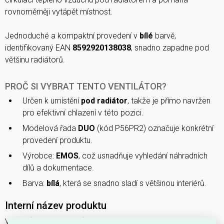
rovnoměrněji vytápět místnost.
Jednoduché a kompaktní provedení v
bílé
barvě,
identifikovaný EAN
8592920138038
, snadno zapadne pod
většinu radiátorů.
PROČ SI VYBRAT TENTO VENTILÁTOR?
Určen k umístění
pod radiátor
, takže je přímo navržen
pro efektivní chlazení v této pozici.
Modelová řada
DUO
(kód P56PR2) označuje konkrétní
provedení produktu.
Výrobce:
EMOS
, což usnadňuje vyhledání náhradních
dílů a dokumentace.
Barva:
bílá
, která se snadno sladí s většinou interiérů.
Interní název produktu
VENTILÁTOR POD RADIÁTOR DUO P56PR2