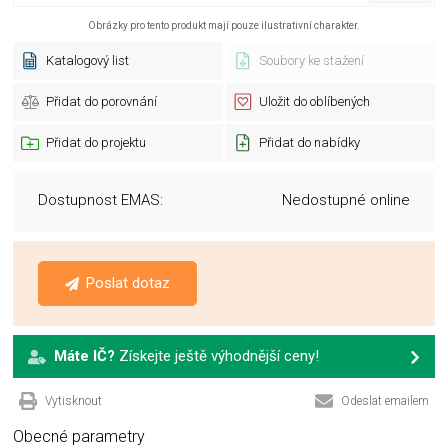
Obrázky pro tento produkt mají pouze ilustrativní charakter.
Katalogový list
Soubory ke stažení
Přidat do porovnání
Uložit do oblíbených
Přidat do projektu
Přidat do nabídky
Dostupnost EMAS:
Nedostupné online
Poslat dotaz
Máte IČ?
Získejte ještě výhodnější ceny!
Vytisknout
Odeslat emailem
Obecné parametry