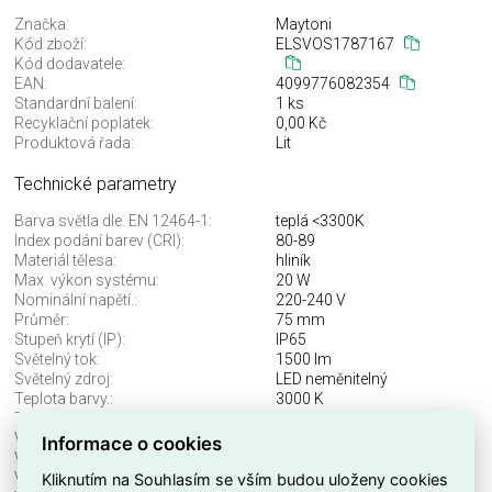
Značka:
Maytoni
Kód zboží:
ELSVOS1787167
Kód dodavatele:
EAN:
4099776082354
Standardní balení:
1 ks
Recyklační poplatek:
0,00 Kč
Produktová řada:
Lit
Technické parametry
Barva světla dle. EN 12464-1:
teplá <3300K
Index podání barev (CRI):
80-89
Materiál tělesa:
hliník
Max. výkon systému:
20 W
Nominální napětí.:
220-240 V
Průměr:
75 mm
Stupeň krytí (IP):
IP65
Světelný tok:
1500 lm
Světelný zdroj:
LED neměnitelný
Teplota barvy.:
3000 K
Třída ochrany:
I
Včetně svět. zdroje:
ano
Informace o cookies
Vhodné pro počet svět. zdrojů:
1
Vhodné pro výkon světel. zdroje:
20 W
Kliknutím na Souhlasím se vším budou uloženy cookies