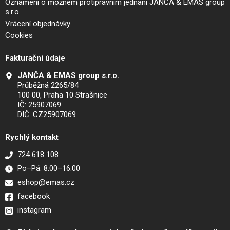
Oznámení o možném protiprávním jednání JANČA & EMAS group
s.r.o.
Vrácení objednávky
Cookies
Fakturační údaje
JANČA & EMAS group s.r.o.
Průběžná 2265/84
100 00, Praha 10 Strašnice
IČ: 25907069
DIČ: CZ25907069
Rychlý kontakt
724 618 108
Po–Pá: 8.00–16.00
eshop@emas.cz
facebook
instagram