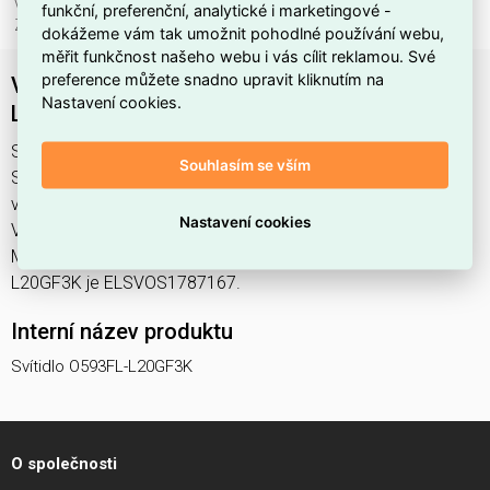
Výška/hloubka:
1986 mm
funkční, preferenční, analytické i marketingové -
Značka:
Maytoni
dokážeme vám tak umožnit pohodlné používání webu,
měřit funkčnost našeho webu i vás cílit reklamou. Své
preference můžete snadno upravit kliknutím na
Venkovní svítidlo Lit 3000K 20W IP 65 O593FL-
Nastavení cookies.
L20GF3K - MAYTONI
Svítidlo O593FL-L20GF3K najdete v kategoriích Svítidla,
Souhlasím se vším
Sloupkové svítidlo, Svítidla, světelné zdroje a LED osvětlení,
výrobce Maytoni, EAN 4099776082354, kód dodavatele .
Nastavení cookies
Venkovní svítidlo Lit 3000K 20W IP 65 O593FL-L20GF3K -
MAYTONI nabízíme od 1 ks. Kód EMAS Svítidlo O593FL-
L20GF3K je ELSVOS1787167.
Interní název produktu
Svítidlo O593FL-L20GF3K
O společnosti