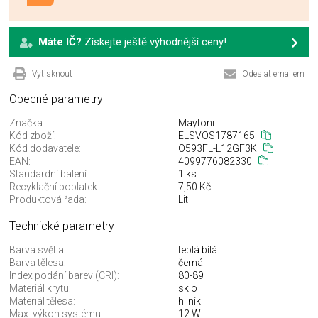
Máte IČ?
Získejte ještě výhodnější ceny!
Vytisknout
Odeslat emailem
Obecné parametry
Značka:
Maytoni
Kód zboží:
ELSVOS1787165
Kód dodavatele:
O593FL-L12GF3K
EAN:
4099776082330
Standardní balení:
1 ks
Recyklační poplatek:
7,50 Kč
Produktová řada:
Lit
Technické parametry
Barva světla..:
teplá bílá
Barva tělesa:
černá
Index podání barev (CRI):
80-89
Materiál krytu:
sklo
Materiál tělesa:
hliník
Max. výkon systému:
12 W