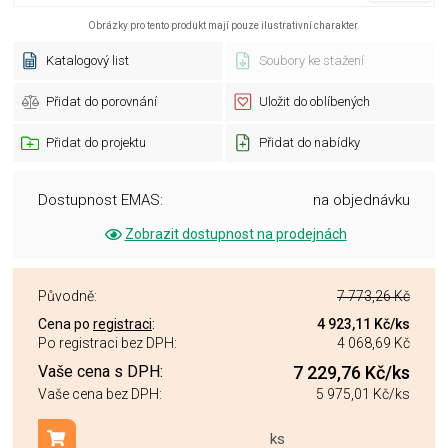
Obrázky pro tento produkt mají pouze ilustrativní charakter.
Katalogový list
Soubory ke stažení
Přidat do porovnání
Uložit do oblíbených
Přidat do projektu
Přidat do nabídky
Dostupnost EMAS:
na objednávku
Zobrazit dostupnost na prodejnách
Původně:
7 773,26 Kč
Cena po
registraci
:
4 923,11 Kč
/ks
Po registraci bez DPH:
4 068,69 Kč
Vaše cena s DPH:
7 229,76 Kč
/ks
Vaše cena bez DPH:
5 975,01 Kč
/ks
ks
Přidat do košíku