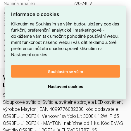
Nominální napětí.:
220-240 V
Průměr:
75 mm
Informace o cookies
Stupeň krytí (IP):
IP65
Světelný tok:
750 lm
Kliknutím na Souhlasím se vším budou uloženy cookies
Světelný zdroj:
LED neměnitelný
funkční, preferenční, analytické i marketingové -
Teplota barvy.:
3000 K
Třída ochrany:
I
dokážeme vám tak umožnit pohodlné používání webu,
Včetně svět. zdroje:
ano
měřit funkčnost našeho webu i vás cílit reklamou. Své
Vhodné pro počet svět. zdrojů:
1
preference můžete snadno upravit kliknutím na
Vhodné pro výkon světel. zdroje:
12 W
Nastavení cookies.
Výška/hloubka:
785 mm
Vyzařovací úhel.:
paprsek > 80 °
Souhlasím se vším
Venkovní svítidlo Lit 3000K 12W IP 65 O593FL-
L12GF3K - MAYTONI
Nastavení cookies
Svítidlo O593FL-L12GF3K najdete v kategoriích Svítidla,
Sloupkové svítidlo, Svítidla, světelné zdroje a LED osvětlení,
výrobce Maytoni, EAN 4099776082330, kód dodavatele
O593FL-L12GF3K. Venkovní svítidlo Lit 3000K 12W IP 65
O593FL-L12GF3K - MAYTONI nabízíme od 1 ks. Kód EMAS
Svítidlo O593FL-L12GF3K je ELSVOS1787165.