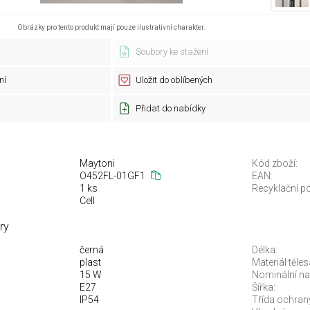
Obrázky pro tento produkt mají pouze ilustrativní charakter.
Soubory ke stažení
ní
Uložit do oblíbených
Přidat do nabídky
Maytoni
Kód zboží:
O452FL-01GF1
EAN:
1 ks
Recyklační po
Cell
ry
černá
Délka:
plast
Materiál těles
15 W
Nominální nap
E27
Šířka:
IP54
Třída ochran