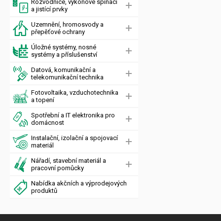
Rozvodnice, výkonové spínací
a jistící prvky
Uzemnění, hromosvody a
přepěťové ochrany
Úložné systémy, nosné
systémy a příslušenství
Datová, komunikační a
telekomunikační technika
Fotovoltaika, vzduchotechnika
a topení
Spotřební a IT elektronika pro
domácnost
Instalační, izolační a spojovací
materiál
Nářadí, stavební materiál a
pracovní pomůcky
Nabídka akčních a výprodejových
produktů