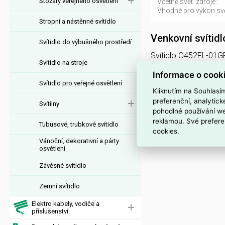
Stožáry veřejného osvětlení
Včetně svět. zdroje:
Vhodné pro výkon svět
Stropní a nástěnné svítidlo
Venkovní svítid
Svítidlo do výbušného prostředí
Svítidlo O452FL-01GF1
Svítidlo na stroje
4099776083771, kód 
Informace o cook
Svítidlo O452FL-01
Svítidlo pro veřejné osvětlení
Kliknutím na Souhlasí
Interní název pr
preferenční, analytic
Svítilny
pohodlné používání we
Svítidlo O452FL-01GF
reklamou. Své prefere
Tubusové, trubkové svítidlo
cookies.
Vánoční, dekorativní a párty
osvětlení
Závěsné svítidlo
Zemní svítidlo
Elektro kabely, vodiče a
příslušenství