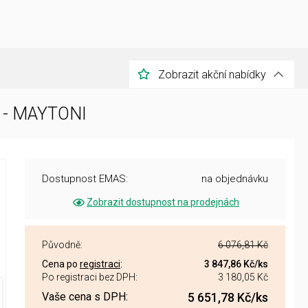
Zobrazit akční nabídky
1 - MAYTONI
Dostupnost EMAS:
na objednávku
Zobrazit dostupnost na prodejnách
Původně:
6 076,81 Kč
Cena po
registraci
:
3 847,86 Kč
/ks
Po registraci bez DPH:
3 180,05 Kč
Vaše cena s DPH:
5 651,78 Kč
/ks