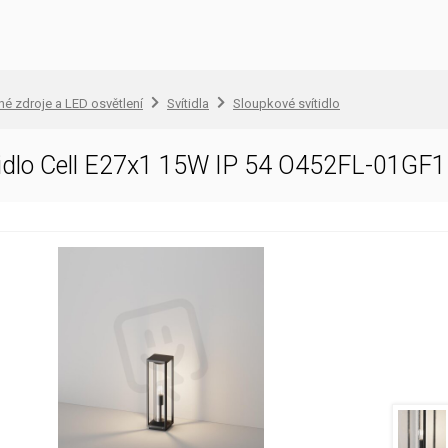
lné zdroje a LED osvětlení
Svítidla
Sloupkové svítidlo
tidlo Cell E27x1 15W IP 54 O452FL-01GF