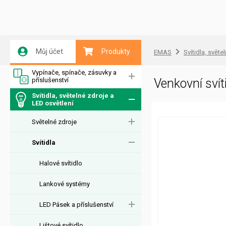
Můj účet
Produkty
EMAS
Svítidla, světe
Vypínače, spínače, zásuvky a
příslušenství
Venkovní sví
Svítidla, světelné zdroje a
LED osvětlení
Světelné zdroje
Svítidla
Halové svítidlo
Lankové systémy
LED Pásek a příslušenství
Lištové svítidlo