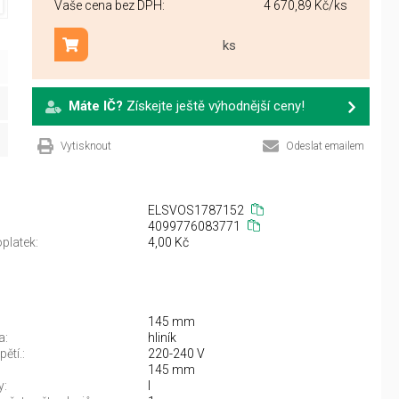
Vaše cena bez DPH:
4 670,89 Kč
/ks
ks
Přidat do košíku
Máte IČ?
Získejte ještě výhodnější ceny!
Vytisknout
Odeslat emailem
ELSVOS1787152
4099776083771
platek:
4,00 Kč
145 mm
a:
hliník
ětí.:
220-240 V
145 mm
y:
I