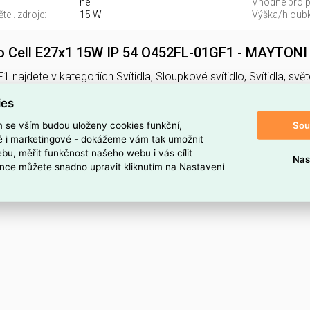
ne
Vhodné pro po
el. zdroje:
15 W
Výška/hloubk
lo Cell E27x1 15W IP 54 O452FL-01GF1 - MAYTONI
 najdete v kategoriích Svítidla, Sloupkové svítidlo, Svítidla, sv
dodavatele O452FL-01GF1. Venkovní svítidlo Cell E27x1 15W
ies
GF1 je ELSVOS1787152.
Sou
m se vším budou uloženy cookies funkční,
oduktu
ké i marketingové - dokážeme vám tak umožnit
bu, měřit funkčnost našeho webu i vás cílit
Nas
1
nce můžete snadno upravit kliknutím na Nastavení