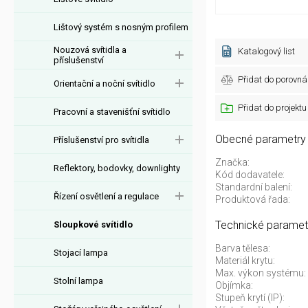
Lištový systém s nosným profilem
Nouzová svítidla a
Katalogový list
příslušenství
Přidat do porovná
Orientační a noční svítidlo
Přidat do projektu
Pracovní a stavenišťní svítidlo
Obecné parametry
Příslušenství pro svítidla
Značka:
Reflektory, bodovky, downlighty
Kód dodavatele:
Standardní balení:
Řízení osvětlení a regulace
Produktová řada:
Technické paramet
Sloupkové svítidlo
Barva tělesa:
Stojací lampa
Materiál krytu:
Max. výkon systému:
Stolní lampa
Objímka:
Stupeň krytí (IP):