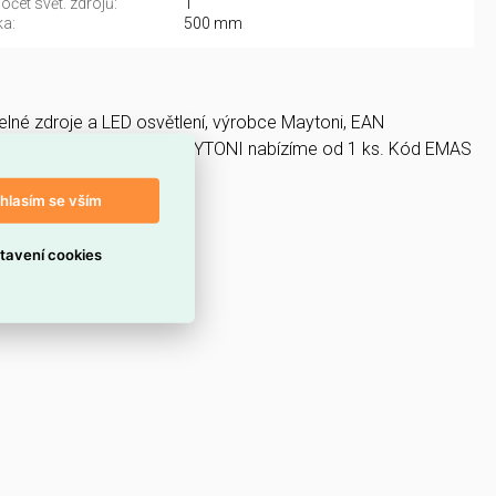
čet svět. zdrojů:
1
a:
500 mm
ětelné zdroje a LED osvětlení, výrobce Maytoni, EAN
 IP 54 O452FL-01GF1 - MAYTONI nabízíme od 1 ks. Kód EMAS
hlasím se vším
tavení cookies