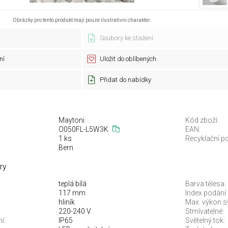
Obrázky pro tento produkt mají pouze ilustrativní charakter.
Soubory ke stažení
ní
Uložit do oblíbených
Přidat do nabídky
Maytoni
Kód zboží:
O050FL-L5W3K
EAN:
1 ks
Recyklační po
Bern
ry
teplá bílá
Barva tělesa:
117 mm
Index podání 
hliník
Max. výkon s
220-240 V
Stmívatelné:
í:
IP65
Světelný tok: