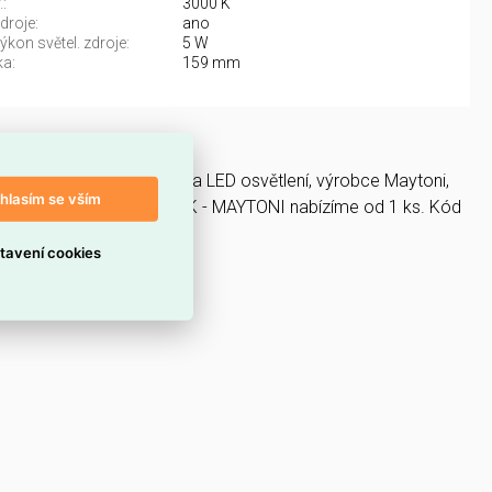
:
3000 K
droje:
ano
kon světel. zdroje:
5 W
a:
159 mm
 Svítidla, světelné zdroje a LED osvětlení, výrobce Maytoni,
hlasím se vším
 5W IP 65 O050FL-L5W3K - MAYTONI nabízíme od 1 ks. Kód
tavení cookies