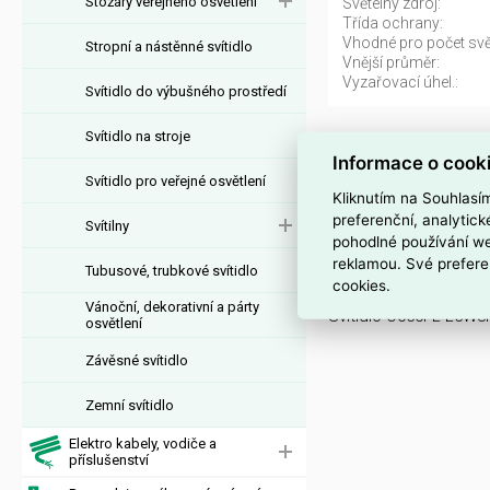
Stožáry veřejného osvětlení
Světelný zdroj:
Třída ochrany:
Vhodné pro počet svět
Stropní a nástěnné svítidlo
Vnější průměr:
Vyzařovací úhel.:
Svítidlo do výbušného prostředí
Svítidlo na stroje
Venkovní svíti
Informace o cook
Svítidlo O050FL-L5W3K
Svítidlo pro veřejné osvětlení
Kliknutím na Souhlasí
EAN 4099776047599,
preferenční, analytic
Svítilny
EMAS Svítidlo O050
pohodlné používání we
reklamou. Své prefere
Tubusové, trubkové svítidlo
Interní název pr
cookies.
Vánoční, dekorativní a párty
Svítidlo O050FL-L5W3
osvětlení
Závěsné svítidlo
Zemní svítidlo
Elektro kabely, vodiče a
příslušenství