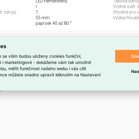
LED neměnitelný
Teplota barvy.
I
Včetně svět. z
. zdrojů:
1
Vhodné pro vý
55 mm
Výška/hloubk
paprsek 40 až 80 °
dlo Bern 3000K 5W IP 65 O050FL-L5W3K - MAYTONI
ies
 najdete v kategoriích Svítidla, Reflektory, bodovky, downlighty,
Sou
m se vším budou uloženy cookies funkční,
 kód dodavatele O050FL-L5W3K. Venkovní svítidlo Bern 3000K
ké i marketingové - dokážeme vám tak umožnit
FL-L5W3K je ELSVOS1787142.
bu, měřit funkčnost našeho webu i vás cílit
Nas
nce můžete snadno upravit kliknutím na Nastavení
oduktu
K