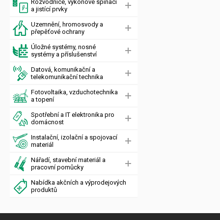
Rozvodnice, výkonové spínací
a jistící prvky
Uzemnění, hromosvody a
přepěťové ochrany
Úložné systémy, nosné
systémy a příslušenství
Datová, komunikační a
telekomunikační technika
Fotovoltaika, vzduchotechnika
a topení
Spotřební a IT elektronika pro
domácnost
Instalační, izolační a spojovací
materiál
Nářadí, stavební materiál a
pracovní pomůcky
Nabídka akčních a výprodejových
produktů