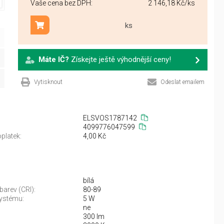
Vaše cena bez DPH:
2 146,18 Kč
/ks
ks
Přidat do košíku
Máte IČ?
Získejte ještě výhodnější ceny!
Vytisknout
Odeslat emailem
ELSVOS1787142
4099776047599
platek:
4,00 Kč
bílá
barev (CRI):
80-89
ystému:
5 W
ne
300 lm