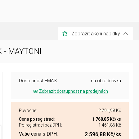
Zobrazit akční nabídky
3K - MAYTONI
Dostupnost EMAS:
na objednávku
Zobrazit dostupnost na prodejnách
Původně:
2 791,98 Kč
Cena po
registraci
:
1 768,85 Kč
/ks
Po registraci bez DPH:
1 461,86 Kč
Vaše cena s DPH:
2 596,88 Kč
/ks