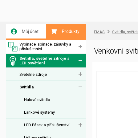
Můj účet
Produkty
EMAS
Svítidla, světe
Vypínače, spínače, zásuvky a
příslušenství
Venkovní sv
Svítidla, světelné zdroje a
LED osvětlení
Světelné zdroje
Svítidla
Halové svítidlo
Lankové systémy
LED Pásek a příslušenství
Lištové svítidlo