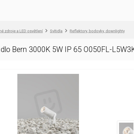
lné zdroje a LED osvětlení
Svítidla
Reflektory, bodovky, downlighty
ítidlo Bern 3000K 5W IP 65 O050FL-L5W