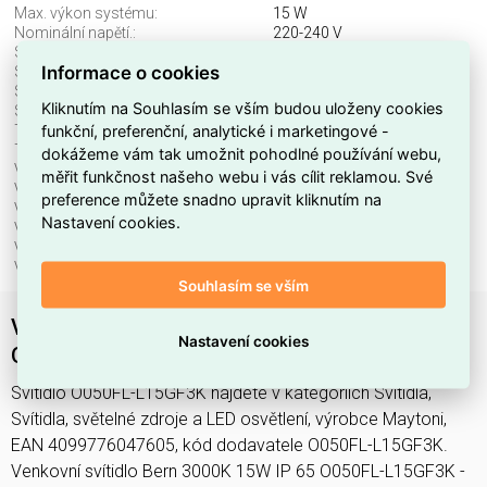
Max. výkon systému:
15 W
Nominální napětí.:
220-240 V
Stmívatelné:
ne
Informace o cookies
Stupeň krytí (IP), přední:
IP65
Světelný tok:
1200 lm
Kliknutím na Souhlasím se vším budou uloženy cookies
Světelný zdroj:
LED neměnitelný
funkční, preferenční, analytické i marketingové -
Teplota barvy.:
3000 K
Třída ochrany:
I
dokážeme vám tak umožnit pohodlné používání webu,
Včetně svět. zdroje:
ano
měřit funkčnost našeho webu i vás cílit reklamou. Své
Vhodné pro počet svět. zdrojů:
1
preference můžete snadno upravit kliknutím na
Vhodné pro výkon světel. zdroje:
15 W
Nastavení cookies.
Vnější průměr:
108 mm
Výška/hloubka:
222 mm
Vyzařovací úhel.:
paprsek 40 až 80 °
Souhlasím se vším
Venkovní svítidlo Bern 3000K 15W IP 65
Nastavení cookies
O050FL-L15GF3K - MAYTONI
Svítidlo O050FL-L15GF3K najdete v kategoriích Svítidla,
Svítidla, světelné zdroje a LED osvětlení, výrobce Maytoni,
EAN 4099776047605, kód dodavatele O050FL-L15GF3K.
Venkovní svítidlo Bern 3000K 15W IP 65 O050FL-L15GF3K -