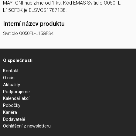
MAYTONI nabízíme od 1 ks. Kód EMAS Svítidlo O050FL-
L15GF3K je ELSVOS1787138.
Interní název produktu
Svítidlo O050FL-L15GF3K
O společnosti
Kontakt
O nás
Aktuality
Podporujeme
Kalendář akcí
Pobočky
Kariéra
Dodavatelé
Odhlášení z newsletteru