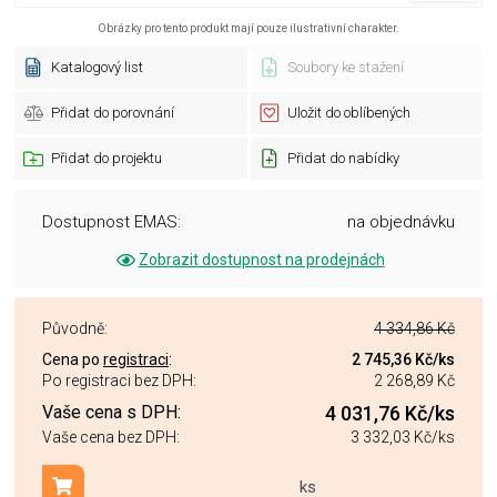
Obrázky pro tento produkt mají pouze ilustrativní charakter.
Katalogový list
Soubory ke stažení
Přidat do porovnání
Uložit do oblíbených
Přidat do projektu
Přidat do nabídky
Dostupnost EMAS:
na objednávku
Zobrazit dostupnost na prodejnách
Původně:
4 334,86 Kč
Cena po
registraci
:
2 745,36 Kč
/ks
Po registraci bez DPH:
2 268,89 Kč
Vaše cena s DPH:
4 031,76 Kč
/ks
Vaše cena bez DPH:
3 332,03 Kč
/ks
ks
Přidat do košíku