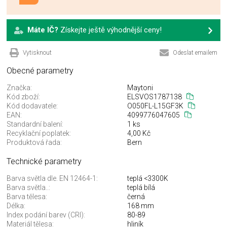
Máte IČ?
Získejte ještě výhodnější ceny!
Vytisknout
Odeslat emailem
Obecné parametry
Značka:
Maytoni
Kód zboží:
ELSVOS1787138
Kód dodavatele:
O050FL-L15GF3K
EAN:
4099776047605
Standardní balení:
1 ks
Recyklační poplatek:
4,00 Kč
Produktová řada:
Bern
Technické parametry
Barva světla dle. EN 12464-1:
teplá <3300K
Barva světla..:
teplá bílá
Barva tělesa:
černá
Délka:
168 mm
Index podání barev (CRI):
80-89
Materiál tělesa:
hliník