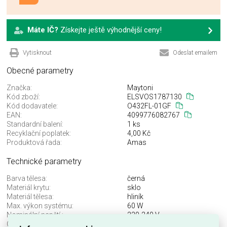
Máte IČ?
Získejte ještě výhodnější ceny!
Vytisknout
Odeslat emailem
Obecné parametry
Značka:
Maytoni
Kód zboží:
ELSVOS1787130
Kód dodavatele:
O432FL-01GF
EAN:
4099776082767
Standardní balení:
1 ks
Recyklační poplatek:
4,00 Kč
Produktová řada:
Amas
Technické parametry
Barva tělesa:
černá
Materiál krytu:
sklo
Materiál tělesa:
hliník
Max. výkon systému:
60 W
Nominální napětí.:
220-240 V
Objímka:
E27