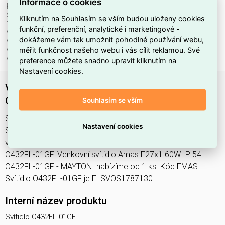
Informace o cookies
Průměr:
80 mm
Stupeň krytí (IP):
IP54
Kliknutím na Souhlasím se vším budou uloženy cookies
Třída ochrany:
I
funkční, preferenční, analytické i marketingové -
Včetně svět. zdroje:
ne
dokážeme vám tak umožnit pohodlné používání webu,
Vhodné pro počet svět. zdrojů:
1
měřit funkčnost našeho webu i vás cílit reklamou. Své
Vhodné pro výkon světel. zdroje:
60 W
preference můžete snadno upravit kliknutím na
Výška/hloubka:
250 mm
Nastavení cookies.
Venkovní svítidlo Amas E27x1 60W IP 54
O432FL-01GF - MAYTONI
Souhlasím se vším
Svítidlo O432FL-01GF najdete v kategoriích Svítidla,
Nastavení cookies
Sloupkové svítidlo, Svítidla, světelné zdroje a LED osvětlení,
výrobce Maytoni, EAN 4099776082767, kód dodavatele
O432FL-01GF. Venkovní svítidlo Amas E27x1 60W IP 54
O432FL-01GF - MAYTONI nabízíme od 1 ks. Kód EMAS
Svítidlo O432FL-01GF je ELSVOS1787130.
Interní název produktu
Svítidlo O432FL-01GF