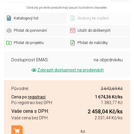
Obrázky pro tento produkt mají pouze ilustrativní charakter.
Katalogový list
Soubory ke stažení
Přidat do porovnání
Uložit do oblíbených
Přidat do projektu
Přidat do nabídky
Dostupnost EMAS:
na objednávku
Zobrazit dostupnost na prodejnách
Původně:
2 642,69 Kč
Cena po
registraci
:
1 674,36 Kč
/ks
Po registraci bez DPH:
1 383,77 Kč
Vaše cena s DPH:
2 458,04 Kč
/ks
Vaše cena bez DPH:
2 031,44 Kč
/ks
ks
Přidat do košíku