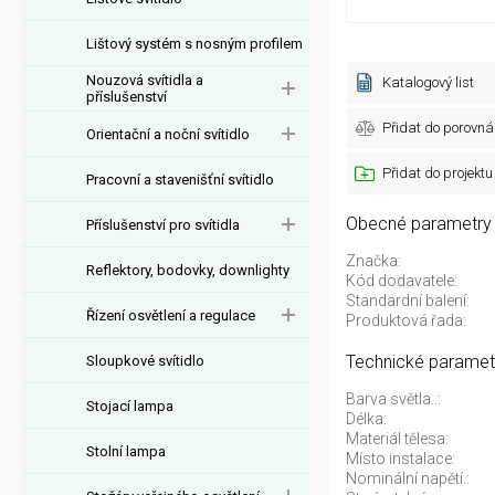
Lištový systém s nosným profilem
Nouzová svítidla a
Katalogový list
příslušenství
Přidat do porovná
Orientační a noční svítidlo
Přidat do projektu
Pracovní a stavenišťní svítidlo
Obecné parametry
Příslušenství pro svítidla
Značka:
Reflektory, bodovky, downlighty
Kód dodavatele:
Standardní balení:
Řízení osvětlení a regulace
Produktová řada:
Technické paramet
Sloupkové svítidlo
Barva světla..:
Stojací lampa
Délka:
Materiál tělesa:
Stolní lampa
Místo instalace:
Nominální napětí.: