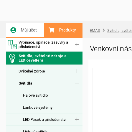
Můj účet
Produkty
EMAS
Svítidla, světe
Vypínače, spínače, zásuvky a
příslušenství
Venkovní ná
Svítidla, světelné zdroje a
LED osvětlení
Světelné zdroje
Svítidla
Halové svítidlo
Lankové systémy
LED Pásek a příslušenství
Lištové svítidlo