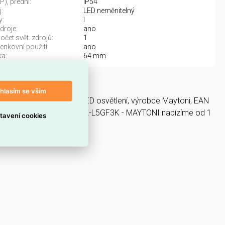
IP), přední:
IP54
:
LED neměnitelný
y:
I
droje:
ano
čet svět. zdrojů:
1
enkovní použití:
ano
a:
64 mm
K - MAYTONI
hlasím se vším
ítidla, světelné zdroje a LED osvětlení, výrobce Maytoni, EAN
w 3000K 5W IP 54 O435WL-L5GF3K - MAYTONI nabízíme od 1
tavení cookies