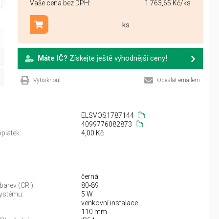
Vaše cena bez DPH:
1 763,65 Kč
/ks
ks
Přidat do košíku
Máte IČ?
Získejte ještě výhodnější ceny!
Vytisknout
Odeslat emailem
ELSVOS1787144
4099776082873
platek:
4,00 Kč
černá
barev (CRI):
80-89
ystému:
5 W
venkovní instalace
110 mm