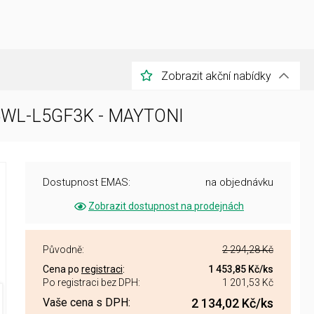
Zobrazit akční nabídky
435WL-L5GF3K - MAYTONI
Dostupnost EMAS:
na objednávku
Zobrazit dostupnost na prodejnách
Původně:
2 294,28 Kč
Cena po
registraci
:
1 453,85 Kč
/ks
Po registraci bez DPH:
1 201,53 Kč
Vaše cena s DPH:
2 134,02 Kč
/ks