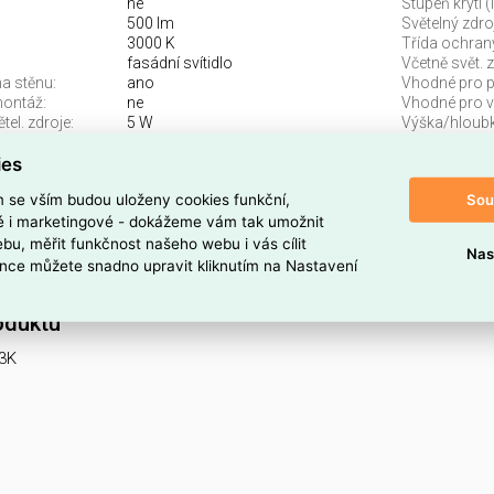
ne
Stupeň krytí (
500 lm
Světelný zdroj
3000 K
Třída ochran
fasádní svítidlo
Včetně svět. z
a stěnu:
ano
Vhodné pro po
montáž:
ne
Vhodné pro v
el. zdroje:
5 W
Výška/hloubk
ies
nné svítidlo Blow 3000K 5W IP 54 O435WL-L5GF3
Sou
m se vším budou uloženy cookies funkční,
K najdete v kategoriích Svítidla, Stropní a nástěnné svítidlo, Sv
ké i marketingové - dokážeme vám tak umožnit
bu, měřit funkčnost našeho webu i vás cílit
 dodavatele O435WL-L5GF3K. Venkovní nástěnné svítidlo Blo
Nas
nce můžete snadno upravit kliknutím na Nastavení
dlo O435WL-L5GF3K je ELSVOS1787144.
oduktu
F3K