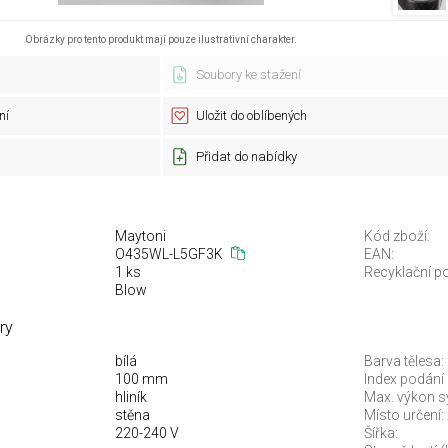
Obrázky pro tento produkt mají pouze ilustrativní charakter.
Soubory ke stažení
ní
Uložit do oblíbených
Přidat do nabídky
Maytoni
Kód zboží:
O435WL-L5GF3K
EAN:
1 ks
Recyklační po
Blow
ry
bílá
Barva tělesa:
100 mm
Index podání 
hliník
Max. výkon s
stěna
Místo určení:
220-240 V
Šířka: