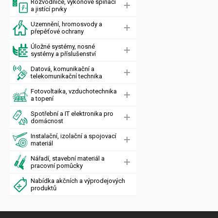
Rozvodnice, výkonové spínací
a jistící prvky
Uzemnění, hromosvody a
přepěťové ochrany
Úložné systémy, nosné
systémy a příslušenství
Datová, komunikační a
telekomunikační technika
Fotovoltaika, vzduchotechnika
a topení
Spotřební a IT elektronika pro
domácnost
Instalační, izolační a spojovací
materiál
Nářadí, stavební materiál a
pracovní pomůcky
Nabídka akčních a výprodejových
produktů