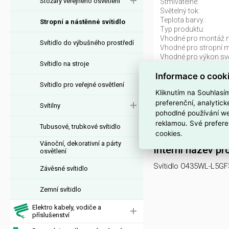
Stožáry veřejného osvětlení
Stmívatelné:
Světelný tok:
Teplota barvy.:
Stropní a nástěnné svítidlo
Typ produktu:
Vhodné pro montáž n
Svítidlo do výbušného prostředí
Vhodné pro stropní 
Vhodné pro výkon svět
Svítidlo na stroje
Informace o cook
Venkovní nástě
Svítidlo pro veřejné osvětlení
Kliknutím na Souhlasí
Svítidlo O435WL-L5GF3
preferenční, analytic
Svítilny
pohodlné používání we
4099776082873, kód
reklamou. Své prefere
ks. Kód EMAS Svíti
Tubusové, trubkové svítidlo
cookies.
Vánoční, dekorativní a párty
Interní název pr
osvětlení
Svítidlo O435WL-L5G
Závěsné svítidlo
Zemní svítidlo
Elektro kabely, vodiče a
příslušenství