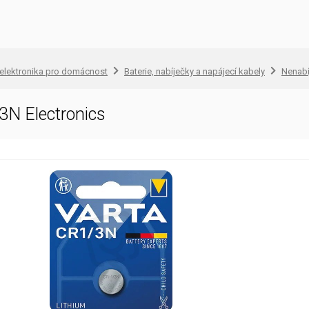
 elektronika pro domácnost
Baterie, nabíječky a napájecí kabely
Nenabí
N Electronics