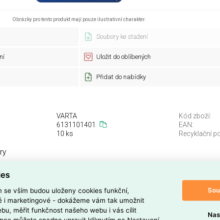
Obrázky pro tento produkt mají pouze ilustrativní charakter.
Soubory ke stažení
ní
Uložit do oblíbených
Přidat do nabídky
VARTA
Kód zboží:
6131101401
EAN:
10 ks
Recyklační po
ry
CR1/3N
Označení veli
ies
Sou
m se vším budou uloženy cookies funkční,
Electronics
ké i marketingové - dokážeme vám tak umožnit
bu, měřit funkčnost našeho webu i vás cílit
tronics
(EAN:
4008496274147
) je knoflíková baterie
Nas
nce můžete snadno upravit kliknutím na Nastavení