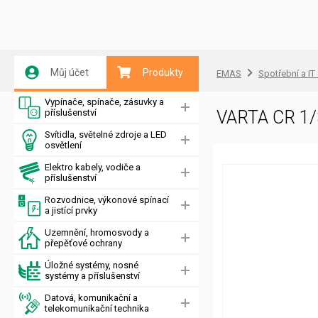
Můj účet
Produkty
EMAS
Spotřební a IT
Vypínače, spínače, zásuvky a
příslušenství
VARTA CR 1/3
Svítidla, světelné zdroje a LED
osvětlení
Elektro kabely, vodiče a
příslušenství
Rozvodnice, výkonové spínací
a jistící prvky
Uzemnění, hromosvody a
přepěťové ochrany
Úložné systémy, nosné
systémy a příslušenství
Datová, komunikační a
telekomunikační technika