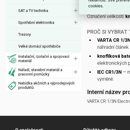
určená pro elektronic
cookies.
SAT a TV technika
Označení velikosti:
kn
Spotřební elektronika
PROČ SI VYBRAT 
Trezory
VARTA CR 1/3
Velké domácí spotřebiče
náhradní článek.
knoflíková bat
Instalační, izolační a spojovací
materiál
elektronických p
Nářadí, stavební materiál a
IEC CR1/3N
— me
pracovní pomůcky
výměně.
Nabídka akčních a výprodejových
produktů
Interní název pr
VARTA CR 1/3N Electr