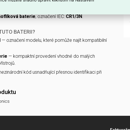
ká zařízení.
oflíková baterie
, označení IEC:
CR1/3N
.
TUTO BATERII?
N
— označení modelu, které pomůže najít kompatibilní
erie
— kompaktní provedení vhodné do malých
řístrojů.
zinárodní kód usnadňující přesnou identifikaci při
oduktu
onics