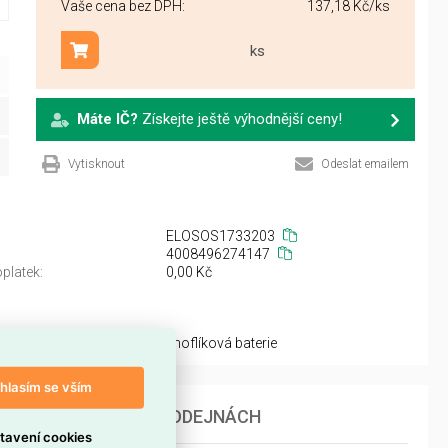
Vaše cena bez DPH:
137,18 Kč
/ks
ks
Přidat do košíku
Máte IČ?
Získejte ještě výhodnější ceny!
Vytisknout
Odeslat emailem
ELOSOS1733203
4008496274147
platek:
0,00 Kč
kosti:
knoflíková baterie
hlasím se vším
DOSTUPNOST NA PRODEJNÁCH
tavení cookies