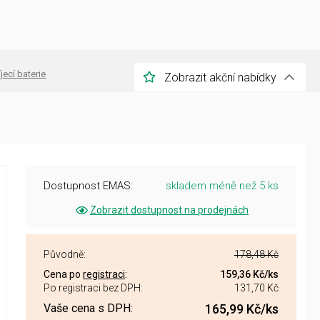
jecí baterie
Zobrazit akční nabídky
Dostupnost EMAS:
skladem méně než 5 ks
Zobrazit dostupnost na prodejnách
Původně:
178,48 Kč
Cena po
registraci
:
159,36 Kč
/ks
Po registraci bez DPH:
131,70 Kč
Vaše cena s DPH:
165,99 Kč
/ks