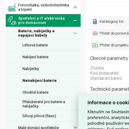
Fotovoltaika, vzduchotechnika
a topení
Spotřební a IT elektronika
Katalogový list
pro domácnost
Baterie, nabíječky a
Přidat do porovná
napájecí kabely
Lithiová baterie
Přidat do projektu
Nabíjecí baterie
Obecné parametry
Značka:
Nabíječky
Kód dodavatele:
Standardní balení:
Nenabíjecí baterie
Technické paramet
Olověná baterie
Označemí IEC:
Informace o cook
Příslušenství pro baterie a
nabíječky
Kliknutím na Souhlasí
VARTA CR 1/3N 
Síťový přívod (flexo)
preferenční, analytic
pohodlné používání we
VARTA CR 1/3N Elec
Malé domácí spotřebiče
reklamou. Své prefere