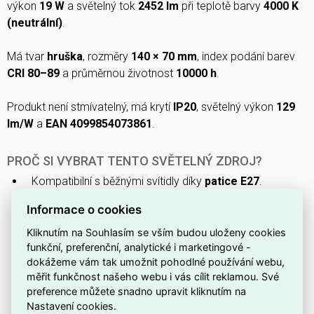
výkon
19 W
a světelný tok
2452 lm
při teplotě barvy
4000 K
(neutrální)
.
Má tvar
hruška
, rozměry
140 × 70 mm
, index podání barev
CRI 80–89
a průměrnou životnost
10000 h
.
Produkt není stmívatelný, má krytí
IP20
, světelný výkon
129
lm/W
a
EAN 4099854073861
.
PROČ SI VYBRAT TENTO SVĚTELNÝ ZDROJ?
Kompatibilní s běžnými svítidly díky
patice E27
.
Zdroj
není stmívatelný
, proto je určen pro instalace se
Informace o cookies
stálým výkonem.
Kliknutím na Souhlasím se vším budou uloženy cookies
Pracuje při
nominálním napětí 220–240 V
, vhodném
funkční, preferenční, analytické i marketingové -
pro standardní elektroinstalace.
dokážeme vám tak umožnit pohodlné používání webu,
měřit funkčnost našeho webu i vás cílit reklamou. Své
Klasický tvar
hruška (A)
zajišťuje příjemné a
preference můžete snadno upravit kliknutím na
rovnoměrné rozložení světla.
Nastavení cookies.