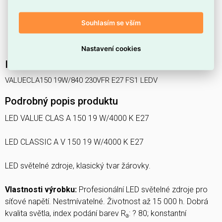
Vyzařuje
neutrální světlo 4000 K
, které se hodí tam,
kde je žádoucí neutrální tón osvětlení.
Souhlasím se vším
Elektrický příkon
19 W
nabízí úspornou spotřebu při
provozu.
Nastavení cookies
Interní název produktu
VALUECLA150 19W/840 230VFR E27 FS1 LEDV
Podrobný popis produktu
LED VALUE CLAS A 150 19 W/4000 K E27
LED CLASSIC A V 150 19 W/4000 K E27
LED světelné zdroje, klasický tvar žárovky.
Vlastnosti výrobku:
Profesionální LED světelné zdroje pro
síťové napětí. Nestmívatelné. Životnost až 15 000 h. Dobrá
kvalita světla, index podání barev R
: ? 80; konstantní
a