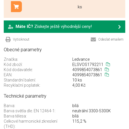
ks
Přidat do košíku
Máte IČ?
Získejte ještě výhodnější ceny!
Vytisknout
Odeslat emailem
Obecné parametry
Značka:
Ledvance
Kód zboží:
ELSVOS1792211
Kód dodavatele:
4099854073861
EAN:
4099854073861
Standardní balení:
10 ks
Recyklační poplatek:
4,00 Kč
Technické parametry
Barva:
bílá
Barva světla dle. EN 12464-1:
neutrální 3300-5300K
Barva tělesa:
bílá
Celkové harmonické zkreslení
115,2 %
(THD):