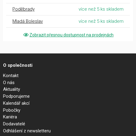
Poděbrady
více než 5 ks skladem
Mladá Boleslav
více než 5 ks skladem
Zobrazit přesnou dostupnost na prodejnách
O společnosti
Kontakt
O nás
Aktuality
Podporujeme
Kalendář akcí
Pobočky
Kariéra
Dodavatelé
Odhlášení z newsletteru