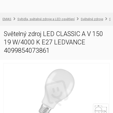
EMAS
Svítidla, světelné zdroje a LED osvětlení
Světelné zdroje
Sv
Světelný zdroj LED CLASSIC A V 150
19 W/4000 K E27 LEDVANCE
4099854073861