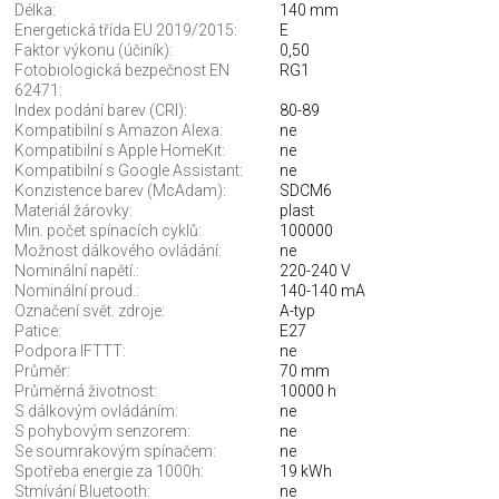
Délka:
140 mm
Energetická třída EU 2019/2015:
E
Faktor výkonu (účiník):
0,50
Fotobiologická bezpečnost EN
RG1
62471:
Index podání barev (CRI):
80-89
Kompatibilní s Amazon Alexa:
ne
Kompatibilní s Apple HomeKit:
ne
Kompatibilní s Google Assistant:
ne
Konzistence barev (McAdam):
SDCM6
Materiál žárovky:
plast
Min. počet spínacích cyklů:
100000
Možnost dálkového ovládání:
ne
Nominální napětí.:
220-240 V
Nominální proud.:
140-140 mA
Označení svět. zdroje:
A-typ
Patice:
E27
Podpora IFTTT:
ne
Průměr:
70 mm
Průměrná životnost:
10000 h
S dálkovým ovládáním:
ne
S pohybovým senzorem:
ne
Se soumrakovým spínačem:
ne
Spotřeba energie za 1000h:
19 kWh
Stmívání Bluetooth:
ne