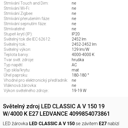
Stmívání Touch and Dim:
ne
Stmívání Wi-Fi:
ne
Stmívání Zigbee:
ne
Stmívání přerušením fáze:
ne
Stmívání sepnutím fáze:
ne
Stmívatelné:
ne
Stupeň krytí (IP):
IP20
Světelný tok dle IEC 62612:
2452 lm
Světelný tok.:
2452-2452 lm
Světelný výkon:
129 lm/W
Teplota barvy.:
4000-4000 K
Tvar svět. zdroje:
hruška
Typ napětí:
AC
Typ skla/krytu:
mat
Úhel paprsku:
180-180 °
Vhodné pro elektronický předřadník:
ne
Vláknová žárovka:
ne
Výkon světelného zdroje.:
19-19 W
Světelný zdroj LED CLASSIC A V 150 19
W/4000 K E27 LEDVANCE 4099854073861
LED žárovka
LED CLASSIC A V 150
se závitem
E27
nabízí