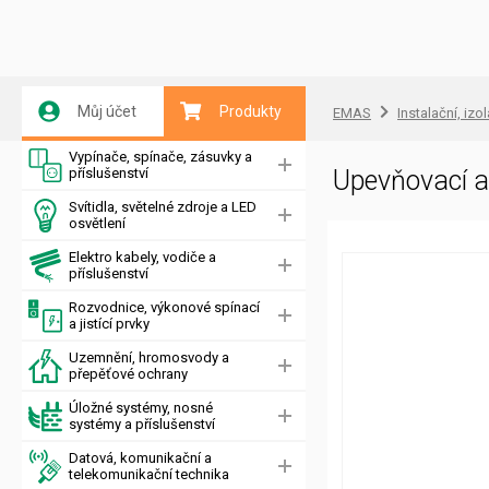
Můj účet
Produkty
EMAS
Instalační, izo
Vypínače, spínače, zásuvky a
příslušenství
Upevňovací a
Svítidla, světelné zdroje a LED
osvětlení
Elektro kabely, vodiče a
příslušenství
Rozvodnice, výkonové spínací
a jistící prvky
Uzemnění, hromosvody a
přepěťové ochrany
Úložné systémy, nosné
systémy a příslušenství
Datová, komunikační a
telekomunikační technika