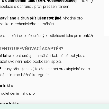
 s odlehčením tahu
(
EAN: 4066966603866
) umožňuje
beláže s ochranou proti přetížení tahem.
nství: ano
a
druh příslušenství: jiné
, vhodné pro
 redukci mechanického namáhání.
e o funkční doplněk určený k odlehčení tahu při montáži.
 TENTO UPEVŇOVACÍ ADAPTÉR?
í tahu
, které snižuje namáhání kabelů při pohybu a
zet uvolnění nebo poškození spojů.
é
druhy příslušenství, takže se hodí pro atypická nebo
řešení mimo běžné kategorie.
oduktu
 odlehčením tahu pro
 produktu