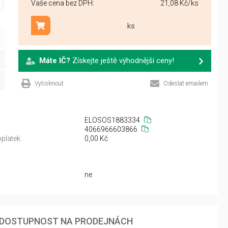
Vaše cena bez DPH:
21,08 Kč
/ks
ks
Přidat do košíku
Máte IČ?
Získejte ještě výhodnější ceny!
Vytisknout
Odeslat emailem
ELOSOS1883334
4066966603866
platek:
0,00 Kč
ne
DOSTUPNOST NA PRODEJNÁCH