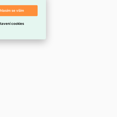
hlasím se vším
tavení cookies