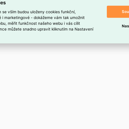
ies
s odlehčením tahu
onektory
Sou
m se vším budou uloženy cookies funkční,
²
ké i marketingové - dokážeme vám tak umožnit
bu, měřit funkčnost našeho webu i vás cílit
Nas
nce můžete snadno upravit kliknutím na Nastavení
tá