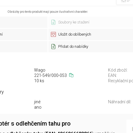
Obrázky pro tento produkt mají pouze ilustrativní charakter.
Soubory ke stažení
ní
Uložit do oblíbených
Přidat do nabídky
Wago
Kód zboží:
221-549/000-053
EAN:
10 ks
Recyklační po
ry
jiné
Náhradní díl:
ano
tér s odlehčením tahu pro