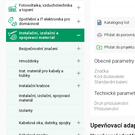
Fotovoltaika, vzduchotechnika
a topení
Spotřební a IT elektronika pro
Katalogový list
domácnost
Instalační, izolační a
Přidat do porovná
spojovací materiál
Přidat do projektu
Bezpečnostní značení
Obecné parametry
Hmoždinky
Inst. materiál pro kabely a
Značka:
trubky
Kód dodavatele:
Standardní balení:
Instalační krabice
Technické paramet
Instalační, izolační, spojovací
materiál
Druh příslušenství:
Příslušenství:
Izolanty
Kabelová oka, dutinky, spojky
Upevňovací adap