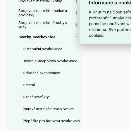
Spojovací materiál - kotvy
Informace o cook
Upevňovací adaptér 
pro 10vodičové k
Spojovací materiál - matice a
Kliknutím na Souhlasí
podložky
Řada 221 – 4 mm
preferenční, analytic
Spojovací materiál - šrouby a
pohodlné používání we
Na lištu DIN 35
vruty
reklamou. Své prefere
Tmavě šedá – žlu
cookies.
Svorky, svorkovnice
Distribuční svorkovnice
Jedno a vícepólová svorkovnice
Odbočná svorkovnice
Ostatní
Označovací kryt
Patrová instalační svorkovnice
Přepážka pro řadovou svorkovnici