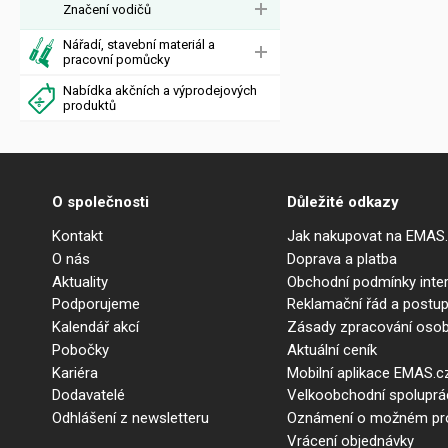
Značení vodičů
Nářadí, stavební materiál a
pracovní pomůcky
Nabídka akčních a výprodejových
produktů
O společnosti
Důležité odkazy
Kontakt
Jak nakupovat na EMAS
O nás
Doprava a platba
Aktuality
Obchodní podmínky int
Podporujeme
Reklamační řád a postup
Kalendář akcí
Zásady zpracování osob
Pobočky
Aktuální ceník
Kariéra
Mobilní aplikace EMAS.c
Dodavatelé
Velkoobchodní spolupr
Odhlášení z newsletteru
Oznámení o možném prot
Vrácení objednávky