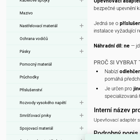
Kabelové spojky
Upevňovací adaptér
bezpečné upevnění ka
Mazivo
Jedná se o
přísluše
Nastřelovací materiál
instalace vyžadující
Ochrana vodičů
Náhradní díl: ne
— jd
Pásky
PROČ SI VYBRAT
Pomocný materiál
Nabízí
odlehčen
Průchodky
pomáhá předchá
Je určen pro
jin
Příslušenství
specializovaná 
Rozvody vysokého napětí
Interní název pr
Smršťovací prvky
Upevňovací adaptér s
Spojovací materiál
Podrobný popis