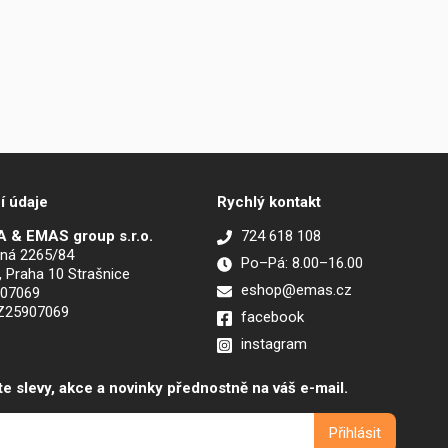
í údaje
Rychlý kontakt
 & EMAS group s.r.o.
724 618 108
ná 2265/84
Po–Pá: 8.00–16.00
, Praha 10 Strašnice
eshop@emas.cz
907069
CZ25907069
facebook
instagram
te slevy, akce a novinky přednostně na váš e-mail.