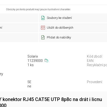
Obrázky pro tento produkt mají pouze ilustrativní charakter.
Soubory ke stažení
ní
Uložit do oblíbených
Přidat do nabídky
Solarix
Kód zboží:
11239000
EAN:
1 ks
Recyklační po
ry
5E
Provedení:
ne
Y konektor RJ45 CAT5E UTP 8p8c na drát i licnu
000