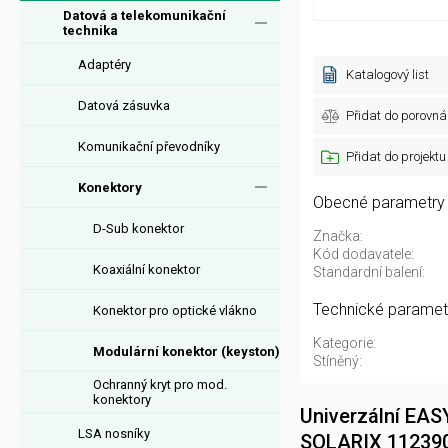
Datová a telekomunikační
technika
Adaptéry
Katalogový list
Datová zásuvka
Přidat do porovná
Komunikační převodníky
Přidat do projektu
Konektory
Obecné parametry
D-Sub konektor
Značka:
Kód dodavatele:
Koaxiální konektor
Standardní balení:
Technické paramet
Konektor pro optické vlákno
Kategorie:
Modulární konektor (keyston)
Stíněný:
Ochranný kryt pro mod.
konektory
Univerzální EAS
LSA nosníky
SOLARIX 11239