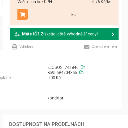
Vaše cena bez DPH:
6,76 Kč
/ks
ks
Přidat do košíku
Máte IČ?
Získejte ještě výhodnější ceny!
Vytisknout
Odeslat emailem
ELOSOS1741846
8595684704365
platek:
0,00 Kč
konektor
DOSTUPNOST NA PRODEJNÁCH