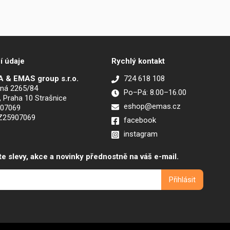
í údaje
Rychlý kontakt
 & EMAS group s.r.o.
724 618 108
ná 2265/84
Po–Pá: 8.00–16.00
, Praha 10 Strašnice
eshop@emas.cz
907069
CZ25907069
facebook
instagram
te slevy, akce a novinky přednostně na váš e-mail.