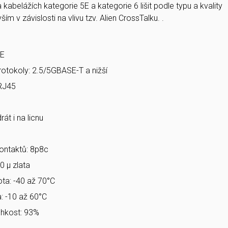
abelážích kategorie 5E a kategorie 6 lišit podle typu a kvality
ším v závislosti na vlivu tzv. Alien CrossTalku. .
5E
otokoly
: 2.5/5GBASE-T a nižší
 RJ45
rát i na licnu
ontaktů
: 8p8c
50 µ zlata
ota
: -40 až 70°C
a
: -10 až 60°C
lhkost
: 93%