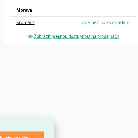
Morava
Kroměříž
více než 50 ks skladem
Zobrazit přesnou dostupnost na prodejnách
hlasím se vším