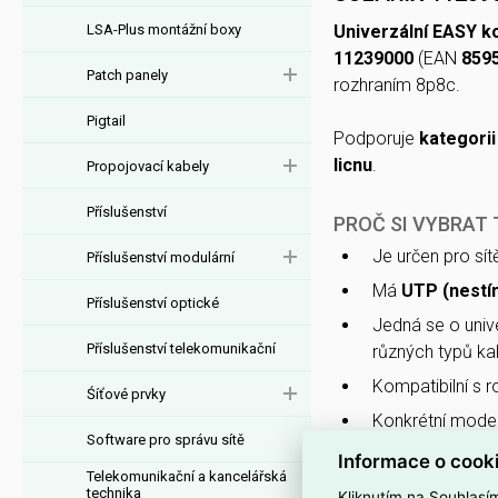
LSA-Plus montážní boxy
Univerzální EASY k
11239000
(EAN
859
Patch panely
rozhraním 8p8c.
Pigtail
Podporuje
kategorii
licnu
.
Propojovací kabely
Příslušenství
PROČ SI VYBRAT
Je určen pro sí
Příslušenství modulární
Má
UTP (nestí
Příslušenství optické
Jedná se o univ
Příslušenství telekomunikační
různých typů ka
Kompatibilní s 
Śíťové prvky
Konkrétní mode
Software pro správu sítě
montáž.
Informace o cook
Telekomunikační a kancelářská
Interní název pr
technika
Kliknutím na Souhlasí