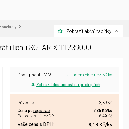
Konektory
Zobrazit akční nabídky
rát i licnu SOLARIX 11239000
Dostupnost EMAS:
skladem více než 50 ks
Zobrazit dostupnost na prodejnách
Původně:
8,80 Kč
Cena po
registraci
:
7,85 Kč
/ks
Po registraci bez DPH:
6,49 Kč
Vaše cena s DPH:
8,18 Kč
/ks