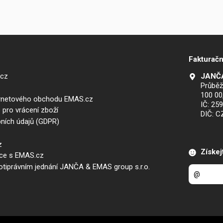
Fakturačn
.cz
JANČA
Průběž
100 00
ernetového obchodu EMAS.cz
IČ: 25
 pro vrácení zboží
DIČ: 
ních údajů (GDPR)
z
Získej
áce s EMAS.cz
iprávním jednání JANČA & EMAS group s.r.o.