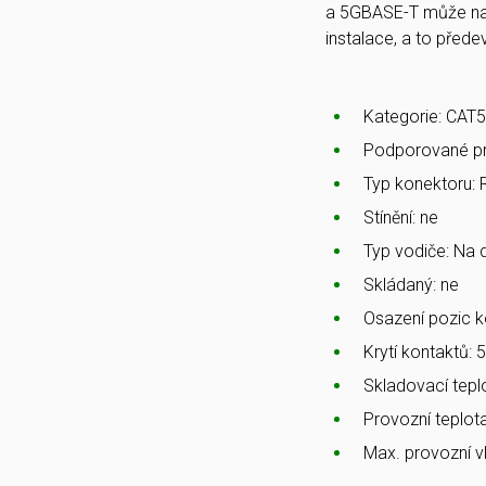
a 5GBASE-T může na k
instalace, a to předev
Kategorie
: CAT
Podporované pr
Typ konektoru
:
Stínění
: ne
Typ vodiče
: Na d
Skládaný
: ne
Osazení pozic k
Krytí kontaktů
: 
Skladovací tepl
Provozní teplot
Max. provozní v