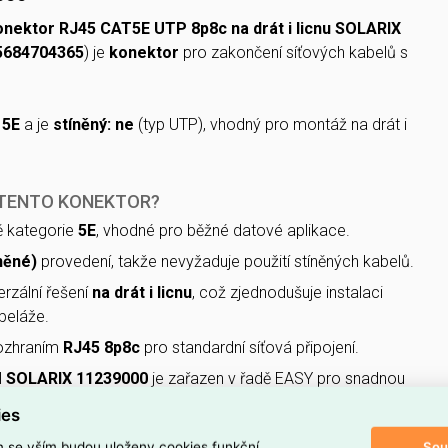
onektor RJ45 CAT5E UTP 8p8c na drát i licnu SOLARIX
5684704365
) je
konektor
pro zakončení síťových kabelů s
 5E
a je
stíněný: ne
(typ UTP), vhodný pro montáž na drát i
 TENTO KONEKTOR?
tě kategorie
5E
, vhodné pro běžné datové aplikace.
něné)
provedení, takže nevyžaduje použití stíněných kabelů.
erzální řešení
na drát i licnu
, což zjednodušuje instalaci
beláže.
rozhraním
RJ45 8p8c
pro standardní síťová připojení.
l
SOLARIX 11239000
je zařazen v řadě EASY pro snadnou
ies
oduktu
Sou
m se vším budou uloženy cookies funkční,