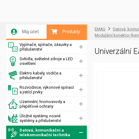
EMAS
Datová, komun
Můj účet
Produkty
Modulární konektor (key
Vypínače, spínače, zásuvky a
příslušenství
Univerzální 
Svítidla, světelné zdroje a LED
osvětlení
Elektro kabely, vodiče a
příslušenství
Rozvodnice, výkonové spínací
a jistící prvky
Uzemnění, hromosvody a
přepěťové ochrany
Úložné systémy, nosné
systémy a příslušenství
Datová, komunikační a
telekomunikační technika