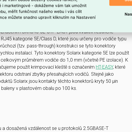
ké i marketingové - dokážeme vám tak umožnit
8p8c RJ45 UNI
bu, měřit funkčnost našeho webu i vás cílit
Nas
nce můžete snadno upravit kliknutím na Nastavení
 produktu
 označením SXRJ45-5E-UTP-EASY jsou kvalitní nestíněné
 RJ45 kategorie 5E/Class D, které jsou určeny pro vodiče typu
é průchozí (tzv. pass-through) konstrukci se tyto konektory
ychlou instalací. Tyto konektory Solarix kategorie 5E lze použít
s celkovým průměrem vodiče do 1,0 mm (včetně PE izolace). K
oručujeme použít krimpovací kleště s označením
HT-EASY
, které
ktoru odstraní zbytky přesahujících vodičů. Stejně jako
duktů Solarix jsou kontakty těchto konektorů kryty 50 µin
u baleny v plastovém obalu po 100 ks.
u a dosažená vzdálenost se u protokolů 2.5GBASE-T