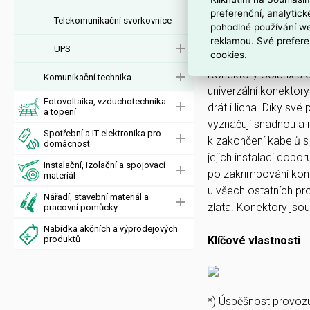
preferenční, analytic
Telekomunikační svorkovnice
Konektor CAT5E UTP 
pohodlné používání we
reklamou. Své prefere
Podrobný popis
UPS
cookies.
Konektory Solarix s
Komunikační technika
univerzální konektory
Fotovoltaika, vzduchotechnika
drát i licna. Díky sv
a topení
vyznačují snadnou a r
Spotřební a IT elektronika pro
k zakončení kabelů 
domácnost
jejich instalaci dop
Instalační, izolační a spojovací
po zakrimpování kone
materiál
u všech ostatních pro
Nářadí, stavební materiál a
zlata. Konektory jso
pracovní pomůcky
Nabídka akčních a výprodejových
produktů
Klíčové vlastnosti
*) Úspěšnost provoz